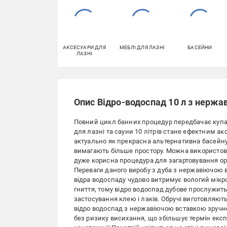
АКСЕСУАРИ ДЛЯ
МЕБЛІ ДЛЯ ЛАЗНІ
БАСЕЙНИ
ЛАЗНІ
Опис Відро-водоспад 10 л з нерж
Повний цикл банних процедур передбачає купан
для лазні та сауни 10 літрів стане ефектним а
актуально як прекрасна альтернативна басейну а
вимагають більше простору. Можна використовув
дуже корисна процедура для загартовування орга
Переваги даного виробу з дуба з нержавіючою 
відра водоспаду чудово витримує вологий мікро
гниття, тому відро водоспад дубове прослужить
застосування клею і лаків. Обручі виготовляють
відро водоспад з нержавіючою вставкою зручне 
без ризику висихання, що збільшує термін експл