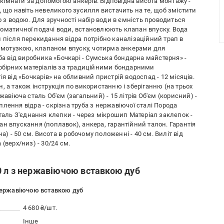
ї кімнати за допомогою анкерів. Відповідна висота монтажу -
, що навіть невеликого зусилля вистачить на те, щоб змістити
о з водою. Для зручності набір води в ємність проводиться
оматичної подачі води, встановлюють клапан впуску. Вода
 після перекидання відра потрібно каналізаційний трап в
 з мотузкою, клапаном впуску, чотирма анкерами для
ба від виробника «Бочкарі - Сумська бондарна майстерня» -
добірних матеріалів за традиційними бондарними
я від «Бочкарів» на обливний пристрій водоспад - 12 місяців.
, а також інструкція по використанню і зберіганню (на трьох
жавіюча сталь Об'єм (загальний) - 15 літрів Об'єм (корисний) -
ріплення відра - скрізна труба з нержавіючої сталі Порода
сталь З'єднання клепки - через мікрошип Матеріал заклепок -
н впускання (поплавок), анкера, гарантійний талон. Гарантія
на) - 50 см. Висота в робочому положенні - 40 см. Виліт від
а (верх/низ) - 30/24 см.
0 л з нержавіючою вставкою дуб
 нержавіючою вставкою дуб
4 680 ₴/шт.
Інше