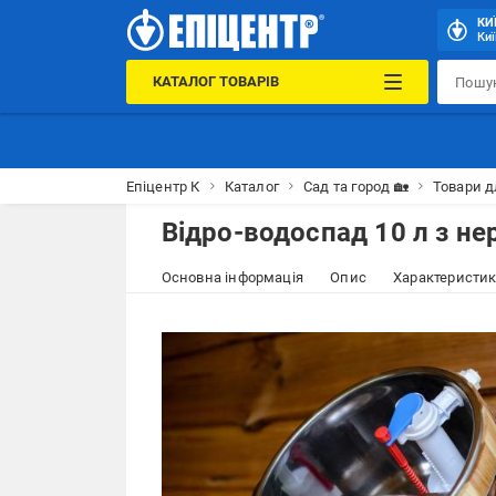
КИ
Киї
КАТАЛОГ ТОВАРІВ
Епіцентр К
Каталог
Сад та город 🏡
Товари д
Відро-водоспад 10 л з н
Основна інформація
Опис
Характеристи