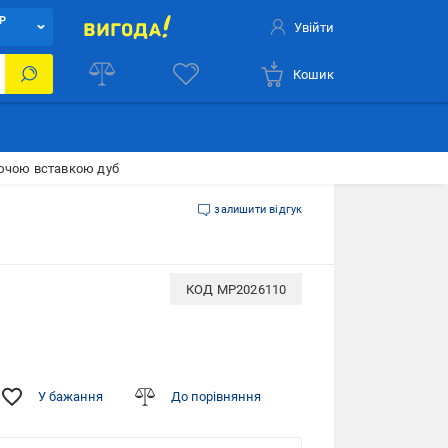
Р
Увійти
Кошик
іючою вставкою дуб
залишити відгук
КОД
MP2026110
У бажання
До порівняння