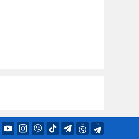
bot
bot