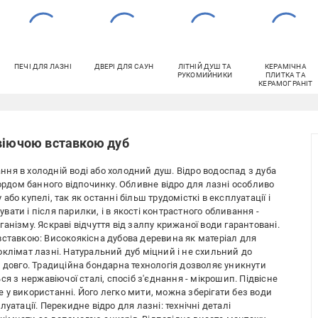
ПЕЧІ ДЛЯ ЛАЗНІ
ДВЕРІ ДЛЯ САУН
ЛІТНІЙ ДУШ ТА
КЕРАМІЧНА
РУКОМИЙНИКИ
ПЛИТКА ТА
КЕРАМОГРАНІТ
авіючою вставкою дуб
ня в холодній воді або холодний душ. Відро водоспад з дуба
кордом банного відпочинку. Обливне відро для лазні особливо
бо купелі, так як останні більш трудомісткі в експлуатації і
ати і після парилки, і в якості контрастного обливання -
нізму. Яскраві відчуття від залпу крижаної води гарантовані.
вставкою: Високоякісна дубова деревина як матеріал для
клімат лазні. Натуральний дуб міцний і не схильний до
 довго. Традиційна бондарна технологія дозволяє уникнути
ся з нержавіючої сталі, спосіб з'єднання - мікрошип. Підвісне
у використанні. Його легко мити, можна зберігати без води
уатації. Перекидне відро для лазні: технічні деталі