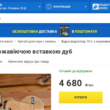
ЇВ
ЕПІЦЕНТ
ІНФОРМАЦІЯ
в, вул. Полярна, 20-Д
БІЗНЕС
ля лазні
Купелі для саун і лазень
Відро-водоспад 10 л з нержав
ержавіючою вставкою дуб
ки
Написати відгук про товар
Готовий до відправки
4 680
₴/шт.
КУПИТИ