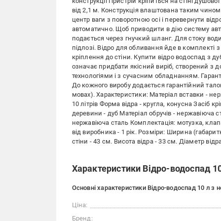
конструкції Пристрій кріпиться на стіні душово
від 2,1 м. Конструкція влаштована таким чином
центр ваги з поворотною осі і перевернути відр
автоматично. Щоб приводити в дію систему авт
подається через гнучкий шланг. Для стоку води
підлозі. Відро для обливання йде в комплекті
кріплення до стіни. Купити відро водоспад з ду
означає придбати якісний виріб, створений з 
технологіями і з сучасним обладнанням. Гаранті
До кожного виробу додається гарантійний талон
мовах). Характеристики: Матеріал вставки - нер
10 літрів Форма відра - кругла, конусна Засіб к
деревини - дуб Матеріал обручів - нержавіюча 
нержавіюча сталь Комплектація: мотузка, клапа
від виробника - 1 рік. Розміри: Ширина (габарит
стіни - 43 см. Висота відра - 33 см. Діаметр відр
Характеристики Відро-водоспад 1
Основні характеристики Відро-водоспад 10 л з
Ціна:
Бренд: