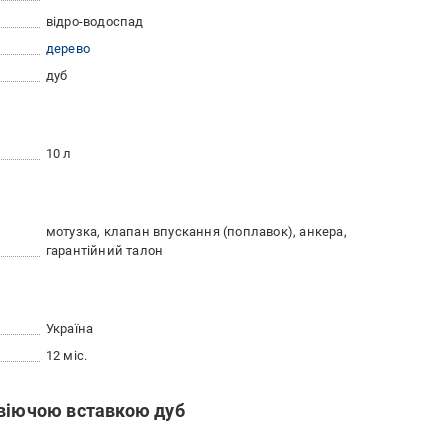
відро-водоспад
дерево
дуб
10 л
мотузка, клапан впускання (поплавок), анкера,
гарантійний талон
Україна
12 міс.
авіючою вставкою дуб