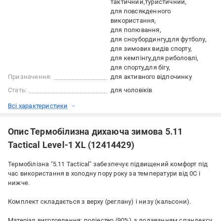
тактичний
туристичний
для повсякденного
використання
для полювання
для сноубордингу
для футболу
для зимових видів спорту
для кемпінгу
для риболовлі
для спорту
для бігу
Призначення:
для активного відпочинку
Стать:
для чоловіків
Всі характеристики
Опис Термобілизна дихаюча зимова 5.11
Tactical Level-1 XL (12414429)
Термобілізна "5.11 Tactical" забезпечує підвищений комфорт під
час використання в холодну пору року за температури від 0С і
нижче.
Комплект складається з верху (реглану) і низу (кальсони).
Матеріал виготовлення: поліестер (90%) з додаванням спандексу