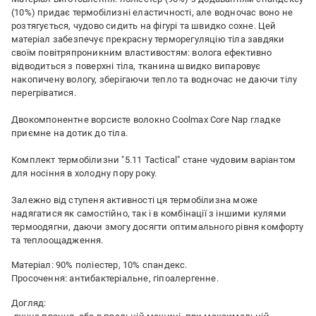
(10%) придає термобілизні еластичності, але водночас воно не
розтягується, чудово сидить на фігурі та швидко сохне. Цей
матеріал забезпечує прекрасну терморегуляцію тіла завдяки
своїм повітряпроникним властивостям: волога ефективно
відводиться з поверхні тіла, тканина швидко випаровує
накопичену вологу, зберігаючи тепло та водночас не даючи тілу
перегріватися.
Двокомпонентне ворсисте волокно Coolmax Core Nap гладке
приємне на дотик до тіла.
Комплект термобілизни "5.11 Tactical" стане чудовим варіантом
для носіння в холодну пору року.
Залежно від ступеня активності ця термобілизна може
надягатися як самостійно, так і в комбінації з іншими кулями
термоодягни, даючи змогу досягти оптимального рівня комфорту
та теплоощадження.
Матеріал: 90% поліестер, 10% спандекс.
Просочення: антибактеріальне, гіпоалергенне.
Догляд: