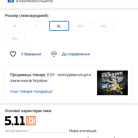
в поштомати Епіцентр
Розмір (міжнародний):
M
L
XL
XXL
3XL
4XL
У бажання
До порівняння
Продавець товару:
ЕЗУ - екіпірування для
захисників України
Інші товари продавця
Основні характеристики
Асортимент:
Нова колекція