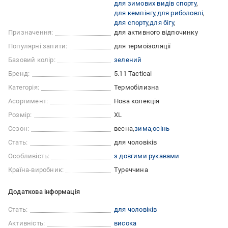
для зимових видів спорту
для кемпінгу
для риболовлі
для спорту
для бігу
Призначення:
для активного відпочинку
Популярні запити:
для термоізоляції
Базовий колір:
зелений
Бренд:
5.11 Tactical
Категорія:
Термобілизна
Асортимент:
Нова колекція
Розмір:
XL
Сезон:
весна
зима
осінь
Стать:
для чоловіків
Особливість:
з довгими рукавами
Країна-виробник:
Туреччина
Додаткова інформація
Стать:
для чоловіків
Активність:
висока