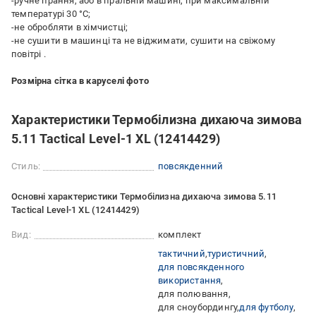
-ручне прання, або в пральній машині, при максимальній
температурі 30 °C;
-не обробляти в хімчистці;
-не сушити в машинці та не віджимати, сушити на свіжому
повітрі .
Розмірна сітка в каруселі фото
Характеристики Термобілизна дихаюча зимова
5.11 Tactical Level-1 XL (12414429)
Стиль:
повсякденний
Основні характеристики Термобілизна дихаюча зимова 5.11
Tactical Level-1 XL (12414429)
Вид:
комплект
тактичний
туристичний
для повсякденного
використання
для полювання
для сноубордингу
для футболу