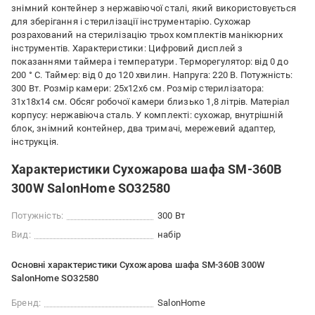
знімний контейнер з нержавіючої сталі, який використовується
для зберігання і стерилізації інструментарію. Сухожар
розрахований на стерилізацію трьох комплектів манікюрних
інструментів. Характеристики: Цифровий дисплей з
показаннями таймера і температури. Терморегулятор: від 0 до
200 ° C. Таймер: від 0 до 120 хвилин. Напруга: 220 В. Потужність:
300 Вт. Розмір камери: 25х12х6 см. Розмір стерилізатора:
31х18х14 см. Обсяг робочої камери близько 1,8 літрів. Матеріал
корпусу: нержавіюча сталь. У комплекті: сухожар, внутрішній
блок, знімний контейнер, два тримачі, мережевий адаптер,
інструкція.
Характеристики Сухожарова шафа SM-360B
300W SalonHome SO32580
Потужність:
300 Вт
Вид:
набір
Основні характеристики Сухожарова шафа SM-360B 300W
SalonHome SO32580
Бренд:
SalonHome