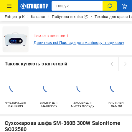
Епіцентр К
Каталог
Побутова техніка 📦
Техніка для краси і 
Немає в наявності
Дивитись всі Прилади для манікюру і педикюру
Також купують з категорій
ФРЕЗЕРИ ДЛЯ
ЛАМПИ ДЛЯ
ЗАСОБИ ДЛЯ
НАСТІЛЬНІ
МАНІКЮРА
МАНІКЮРУ
МИТТЯ ПОСУДУ
ЛАМПИ
Сухожарова шафа SM-360B 300W SalonHome
SO32580