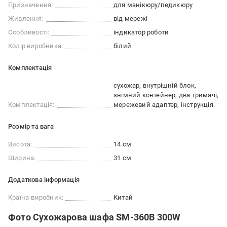
Призначення:
для манікюру/педикюру
Живлення:
від мережі
Особливості:
індикатор роботи
Колір виробника:
білий
Комплектація
сухожар, внутрішній блок,
знімний контейнер, два тримачі,
Комплектація:
мережевий адаптер, інструкція.
Розмір та вага
Висота:
14 см
Ширина:
31 см
Додаткова інформація
Країна-виробник:
Китай
Фото Сухожарова шафа SM-360B 300W