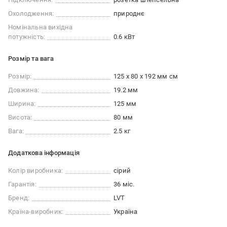
Охолодження:
природнє
Номінальна вихідна
потужність:
0.6 кВт
Розмір та вага
Розмір:
125 х 80 х 192 мм см
Довжина:
19.2 мм
Ширина:
125 мм
Висота:
80 мм
Вага:
2.5 кг
Додаткова інформація
Колір виробника:
сірий
Гарантія:
36 міс.
Бренд:
LVT
Країна-виробник:
Україна