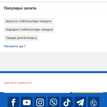
Популярні запити
Акції на стабілізатори напруги
Недорогі стабілізатори напруги
Товари для блекауту
Стабілізатори напруги однофазні
Стабілізатори напруги релейні
Стабілізатори напруги підлогові
Стабілізатори напруги побутові
Стабілізатори напруги з захистом від перегріву
Стабілізатори напруги однофазні релейні
Стабілізатори напруги з цифровим вольтометром
Показати ще 7
Підписуйтесь, щоб дізнаватись першим про акції та пропозиції
Немає в наявності
ПІДПИСАТИСЯ
bot