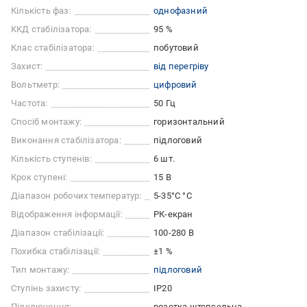
Кількість фаз:
однофазний
ККД стабілізатора:
95 %
Клас стабілізатора:
побутовий
Захист:
від перегріву
Вольтметр:
цифровий
Частота:
50 Гц
Спосіб монтажу:
горизонтальний
Виконання стабілізатора:
підлоговий
Кількість ступенів:
6 шт.
Крок ступені:
15 В
Діапазон робочих температур:
5-35°С °C
Відображення інформації:
РК-екран
Діапазон стабілізації:
100-280 В
Похибка стабілізації:
±1 %
Тип монтажу:
підлоговий
Ступінь захисту:
IP20
Підключення:
розетка штепсельна