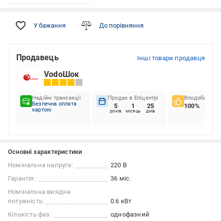
У бажання
До порівняння
Продавець
Інші товари продавця
VodoШок
Надійні транзакції
Продає в Епіцентрі
Вподобання к
Безпечна оплата
5
1
25
100%
картою
років
місяць
днів
Основні характеристики
Номінальна напруга:
220 В
Гарантія:
36 міс.
Номінальна вихідна
потужність:
0.6 кВт
Кількість фаз:
однофазний