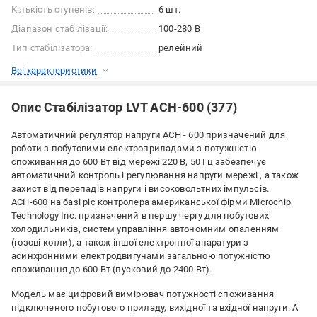
Кількість ступенів:
6 шт.
Діапазон стабілізації:
100-280 В
Тип стабілізатора:
релейний
Всі характеристики
Опис Стабілізатор LVT АСН-600 (377)
Автоматичний регулятор напруги АСН - 600 призначений для
роботи з побутовими електроприладами з потужністю
споживання до 600 Вт від мережі 220 В, 50 Гц забезпечує
автоматичний контроль і регулювання напруги мережі , а також
захист від перепадів напруги і високовольтних імпульсів.
АСН-600 на базі pic контролера американської фірми Microchip
Technology Inc. призначений в першу чергу для побутових
холодильників, систем управління автономним опаленням
(гозові котли), а також іншої електронної апаратури з
асинхронними електродвигунами загальною потужністю
споживання до 600 Вт (пусковий до 2400 Вт).
Модель має цифровий вимірювач потужності споживання
підключеного побутового приладу, вихідної та вхідної напруги. А