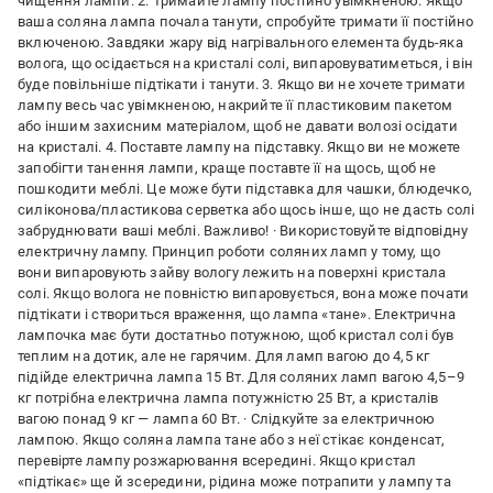
чищення лампи. 2. Тримайте лампу постійно увімкненою. Якщо
ваша соляна лампа почала танути, спробуйте тримати її постійно
включеною. Завдяки жару від нагрівального елемента будь-яка
волога, що осідається на кристалі солі, випаровуватиметься, і він
буде повільніше підтікати і танути. 3. Якщо ви не хочете тримати
лампу весь час увімкненою, накрийте її пластиковим пакетом
або іншим захисним матеріалом, щоб не давати волозі осідати
на кристалі. 4. Поставте лампу на підставку. Якщо ви не можете
запобігти танення лампи, краще поставте її на щось, щоб не
пошкодити меблі. Це може бути підставка для чашки, блюдечко,
силіконова/пластикова серветка або щось інше, що не дасть солі
забруднювати ваші меблі. Важливо! · Використовуйте відповідну
електричну лампу. Принцип роботи соляних ламп у тому, що
вони випаровують зайву вологу лежить на поверхні кристала
солі. Якщо волога не повністю випаровується, вона може почати
підтікати і створиться враження, що лампа «тане». Електрична
лампочка має бути достатньо потужною, щоб кристал солі був
теплим на дотик, але не гарячим. Для ламп вагою до 4,5 кг
підійде електрична лампа 15 Вт. Для соляних ламп вагою 4,5–9
кг потрібна електрична лампа потужністю 25 Вт, а кристалів
вагою понад 9 кг — лампа 60 Вт. · Слідкуйте за електричною
лампою. Якщо соляна лампа тане або з неї стікає конденсат,
перевірте лампу розжарювання всередині. Якщо кристал
«підтікає» ще й зсередини, рідина може потрапити у лампу та