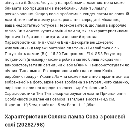
зіпсувати її. Звертайте увагу на проблеми з лампою: вона може
блимати або працювати з перебоями. · Змініть лампу
розжарювання. Якщо у вас є проблеми з конденсатом на соляній
лампі, поміняйте лампу розжарювання всередині. Можливо,
ваша недостатньо потужна. Переконайтеся, що лампа виробляє
тепло. Ви зможете купити змінні лампи, які за характеристиками
ідентичні тій, з якою ви купили соляний кристал.
Характеристики: Тип - Cоляні Вид - Декоративні Джерело
живлення - Від мережі Матеріал плафона - Гімалайська сіль
Потужність лампи (Вт) - 15-20 Тип цоколя - Е14, G5.3 Регулятор
потужності (диммер) - можна робити світло більш яскравим і
використовувати як світильник, або м’яким, і використовувати як
нічник. Тип лампи - Розжарювання або галогенова Країна-
виробник товару - Україна Лампа може незначно відрізнятися від
зображеної на фото, адже вона зроблена з натурального каменю,
вирізана із соляної породи та кожен виріб унікальний.
Характеристики Тип Тип використовуваної лампи Призначення
Особливості Живлення Розміри: загальна висота -14,5 см,
Ширина - 10,5 см, глибина - 5 см Вага - 1 - 1,05кг
Характеристики Соляна лампа Сова з рожевої
солі (20282798)