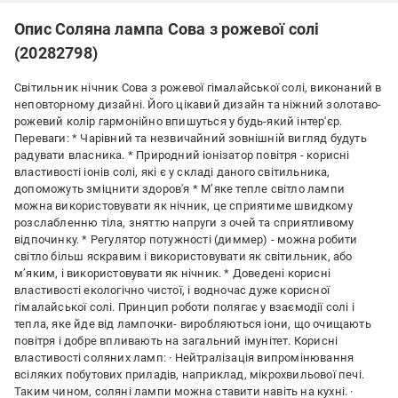
Опис Соляна лампа Сова з рожевої солі
(20282798)
Світильник нічник Сова з рожевої гімалайської солі, виконаний в
неповторному дизайні. Його цікавий дизайн та ніжний золотаво-
рожевий колір гармонійно впишуться у будь-який інтер'єр.
Переваги: * Чарівний та незвичайний зовнішній вигляд будуть
радувати власника. * Природний іонізатор повітря - корисні
властивості іонів солі, які є у складі даного світильника,
допоможуть зміцнити здоров'я * М’яке тепле світло лампи
можна використовувати як нічник, це сприятиме швидкому
розслабленню тіла, зняттю напруги з очей та сприятливому
відпочинку. * Регулятор потужності (диммер) - можна робити
світло більш яскравим і використовувати як світильник, або
м’яким, і використовувати як нічник. * Доведені корисні
властивості екологічно чистої, і водночас дуже корисної
гімалайської солі. Принцип роботи полягає у взаємодії солі і
тепла, яке йде від лампочки- виробляються іони, що очищають
повітря і добре впливають на загальний імунітет. Корисні
властивості соляних ламп: · Нейтралізація випромінювання
всіляких побутових приладів, наприклад, мікрохвильової печі.
Таким чином, соляні лампи можна ставити навіть на кухні. ·