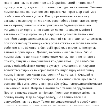
Настільна лампа з солі – це ще й оригінальний нічник, який
підходить як для дорослої спальні, так і дитячої кімнати. Світіння
лампочки, яке заломлюється, проходячи через шар солі, має
особливий м'який відтінок. Він добре впливає на психіку і
загальне самопочуття людини, розслаблює і заспокоює, тому
такий прилад цілком може прикрасити будь-яку спальню. ·
Регулярне використання соляних ламп підвищує імунітет і
загальний тонус організму. Не дарма в дитинстві батьки нас
постійно відправляли дихати в соляні кімнати-шахти. · Сприяють
психологічному та емоційному розвантаженню після важкого
робочого дня. Вбивають бактерії і грибки, а значить, і неприємні
запахи в приміщенні. Догляд за соляними лампами: Якщо
лампи-сіль не доглядати належним чином, вони починають
стікати, танути чи покриватися конденсатом. Щоб запобігти
цьому, слід зберігати лампу в сухому приміщенні, знижувати
вологість у будинку, використовувати відповідну електричну
лампу і часто протирати сам соляний кристал. 1. Очищайте
лампу від пилу вологою ганчіркою. Не хвилюйтеся, що лампа
розтане. Візьміть вологу ганчірку або губку, попередньо віджавши
її якнайсильніше. Витріть з лампи пил та інші забруднення.
Протріть насухо сухою ганчіркою. Після цього знову увімкніть
соляну лампу. Жар випарує вологу, що залишилася. Не
занурюйте лампу у воду. Також не використовуйте засоби для