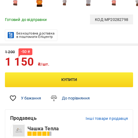
Готовий до відправки
КОД
MP20282798
Безкоштовна доставка
в поштомати Епіцентр
-
50
₴
1 200
1 150
₴/шт.
КУПИТИ
У бажання
До порівняння
Продавець
Інші товари продавця
Чашка Тепла