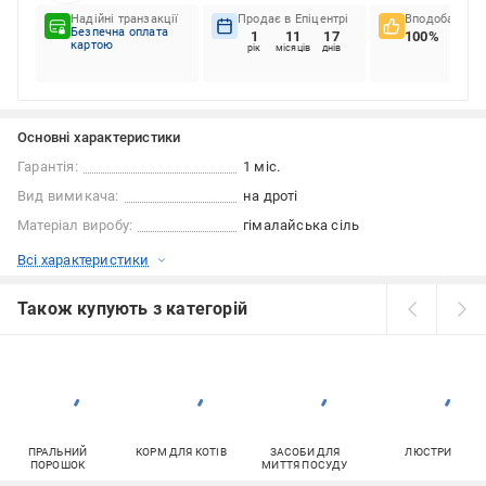
Надійні транзакції
Продає в Епіцентрі
Вподобання к
Безпечна оплата
1
11
17
100%
картою
рік
місяців
днів
Основні характеристики
Гарантія:
1 міс.
Вид вимикача:
на дроті
Матеріал виробу:
гімалайська сіль
Всі характеристики
Також купують з категорій
ПРАЛЬНИЙ
КОРМ ДЛЯ КОТІВ
ЗАСОБИ ДЛЯ
ЛЮСТРИ
ПОРОШОК
МИТТЯ ПОСУДУ