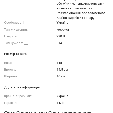
або м'яким, і використовувати
як нічник. Тип лампи -
Розжарювання або галогенова
Країна-виробник товару -
Особливості:
Україна
Тип живлення:
мережа
Напруга:
220 В
Тип цоколя:
E14
Розмір та вага
Вага:
1 кг
Висота:
14.5 см
Ширина:
10 см
Додаткова інформація
Країна-виробник:
Україна
Гарантія:
1 міс.
Фото Соляна лампа Сова з рожевої солі