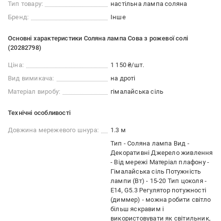
Тип товару:
настільна лампа соляна
Бренд:
Інше
Основні характеристики Соляна лампа Сова з рожевої солі
(20282798)
Ціна:
1 150 ₴/шт.
Вид вимикача:
на дроті
Матеріал виробу:
гімалайська сіль
Технічні особливості
Довжина мережевого шнура:
1.3 м
Тип - Cоляна лампа Вид -
Декоративні Джерело живлення
- Від мережі Матеріал плафону -
Гімалайська сіль Потужність
лампи (Вт) - 15-20 Тип цоколя -
Е14, G5.3 Регулятор потужності
(диммер) - можна робити світло
більш яскравим і
використовувати як світильник,