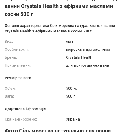
ванни Crystals Health з ефірними маслами
сосни 500 г
Основні характеристики Сіль морська натуральна для ванни
Crystals Health з ефірними маслами сосни 500 г
Вид:
сіль
Особливості:
морська
з аромаоліями
Бренд:
Crystals Health
Призначення:
для приготування ванн
Розмір та вага
Об'єм:
500 мл
Вага:
500 г
Додаткова інформація
Країна-виробник:
Україна
Фото Сіль морська натуральна для ванни