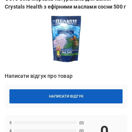
Crystals Health з ефірними маслами сосни 500 г
Написати відгук про товар
НАПИСАТИ ВІДГУК
5
(0)
0
4
(0)