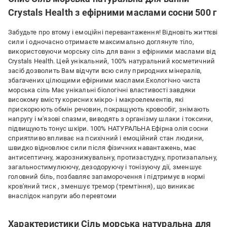
Crystals Health з ефірними маслами сосни 500 г
Забудьте про втому і емоційні перевантаження! Відновіть життєві
сили і одночасно отримаєте максимально доглянуте тіло,
використовуючи морську сіль для ванн з ефірними маслами від
Crystals Health. Цей унікальний, 100% натуральний косметичний
засіб дозволить Вам відчути всю силу природних мінералів,
збагачених цілющими ефірними маслами.Екологічно чиста
морська сіль Має унікальні біологічні властивості завдяки
високому вмісту корисних мікро- і макроелементів, які
прискорюють обмін речовин, покращують кровообіг, знімають
напругу і м'язові спазми, виводять з організму шлаки і токсини,
підвищують тонус шкіри. 100% НАТУРАЛЬНА Ефірна олія сосни
сприятливо впливає на психічний і емоційний стан людини,
швидко відновлює сили після фізичних навантажень, має
антисептичну, жарознижувальну, протизастудну, протизапальну,
загальностимулюючу, дезодоруючу і тонізуючу дії, зменшує
головний біль, позбавляє запаморочення і підтримує в нормі
кров'яний тиск , зменшує тремор (тремтіння), що виникає
внаслідок напруги або перевтоми
Характеристики Сіль морська натуральна для