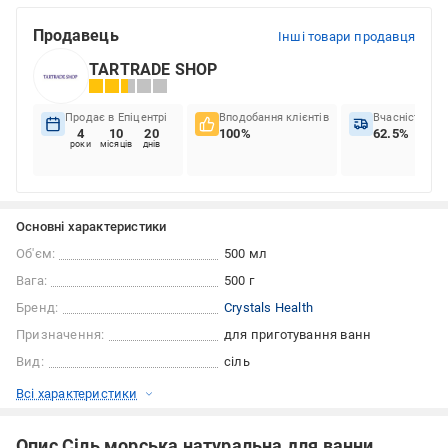
Продавець
Інші товари продавця
TARTRADE SHOP
Продає в Епіцентрі
Вподобання клієнтів
Вчасність до
4
10
20
100%
62.5%
роки
місяців
днів
Основні характеристики
Об'єм:
500 мл
Вага:
500 г
Бренд:
Crystals Health
Призначення:
для приготування ванн
Вид:
сіль
Всі характеристики
Опис Сіль морська натуральна для ванни