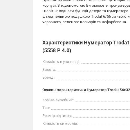
корпусі. З їх допомогою Ви зможете пронумеру
і навіть поєднати функції датера та нумерато
шт.емпельною подушкою Trodat 6/56 синього кол
червоного, зеленого кольорів та нефарбована.
Характеристики Нумератор Trodat
(5558 P 4.0)
Кількість в упаковці:
Висота:
Бренд:
Основні характеристики Нумератор Trodat 56x3
Країна-виробник:
Тип:
Розмір відтиску:
Кількість символів: