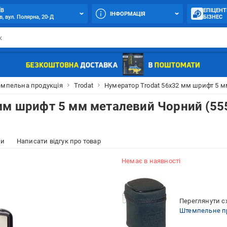
ЇВ
ЕПІЦЕНТ
ІНФОРМАЦІЯ
в, вул. Полярна, 20-Д
БІЗНЕС
мпельна продукція
Trodat
Нумератор Trodat 56x32 мм шрифт 5 м
мм шрифт 5 мм металевий Чорний (55
ки
Написати відгук про товар
Немає в наявності
Переглянути сх
Штемпельне п