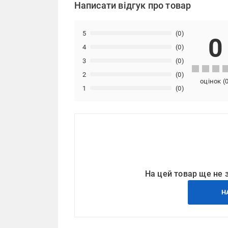
Написати відгук про товар
5
(0)
0
4
(0)
3
(0)
2
(0)
оцінок
(
1
(0)
На цей товар ще не 
Н