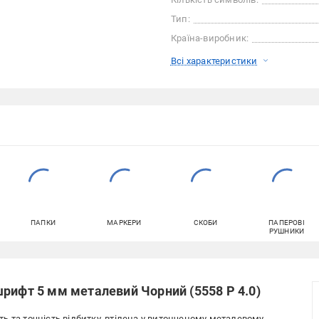
Тип:
Країна-виробник:
Всі характеристики
ПАПКИ
МАРКЕРИ
СКОБИ
ПАПЕРОВІ
РУШНИКИ
рифт 5 мм металевий Чорний (5558 P 4.0)
сть та точність відбитку, втілена у витонченому металевому