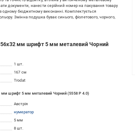
вати документи, нанести серійний номер на пакування товару
ра в одному бюджетному виконанні. Комплектується
ьору. Змінна подушка буває синього, фіолетового, чорного,
 56x32 мм шрифт 5 мм металевий Чорний
1 шт.
167 см
Trodat
2 мм шрифт 5 мм металевий Чорний (5558 P 4.0)
Австрія
нумератор
5 мм
8 шт.