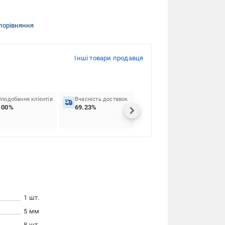
порівняння
Інші товари продавця
Вподобання клієнтів
Вчасність доставок
100%
69.23%
1 шт.
5 мм
8 шт.