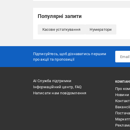
Популярні запити
Касове устаткування
Нумератори
Підписуйтесь, щоб дізнаватись першим
про акції та пропозиції
АІ Служба підтримки
КОМПАН
Інформаційний центр, FAQ
Про ко
Написати нам повідомлення
Новини
Контак
Вакансі
Постач
Маркет
Реклам