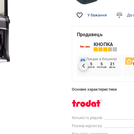
У бажання
До 
Продавець
КНОПКА
Продає в Епіцентрі
5
5
21
років
місяців
день
Основні характеристики
Кількість рядків:
Розмір відтиску:
Кількість символів: