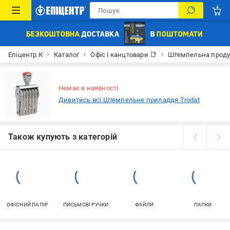
Епіцентр К
Каталог
Офіс і канцтовари 📑
Штемпельна проду
Немає в наявності
Дивитись всі Штемпельне приладдя Trodat
Також купують з категорій
ОФІСНИЙ ПАПІР
ПИСЬМОВІ РУЧКИ
ФАЙЛИ
ПАПКИ