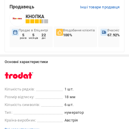
Продавець
Інші товари продавця
КНОПКА
Продає в Епіцентрі
Вподобання клієнтів
Вчасність до
5
5
22
100%
67.92%
років
місяців
дні
Основні характеристики
Кількість рядків:
1 шт.
Розмір відтиску:
18 мм
Кількість символів:
6 шт.
Тип:
нумератор
Країна-виробник:
Австрія