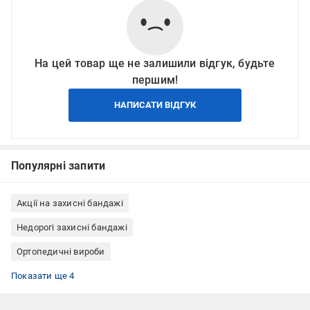
На цей товар ще не залишили відгук, будьте
першим!
НАПИСАТИ ВІДГУК
Популярні запити
Акції на захисні бандажі
Недорогі захисні бандажі
Ортопедичні вироби
Все для бігу
Лікувальні наколінники
Еластичні наколінники
Наколінники з собачої шерсті
Показати ще 4