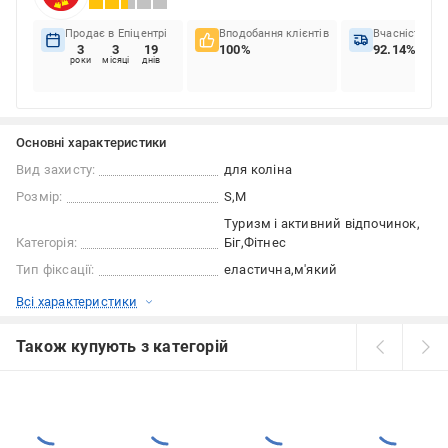
Продає в Епіцентрі
Вподобання клієнтів
Вчасність до
3
3
19
100%
92.14%
роки
місяці
днів
Основні характеристики
Вид захисту:
для коліна
Розмір:
S
M
Туризм і активний відпочинок
Категорія:
Біг
Фітнес
Тип фіксації:
еластична
м'який
Всі характеристики
Також купують з категорій