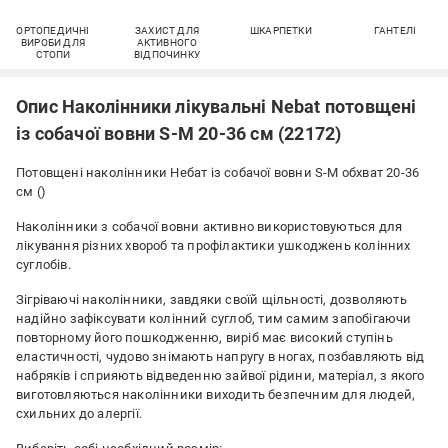
ОРТОПЕДИЧНІ
ЗАХИСТ ДЛЯ
ШКАРПЕТКИ
ГАНТЕЛІ
ВИРОБИ ДЛЯ
АКТИВНОГО
СТОПИ
ВІДПОЧИНКУ
Опис Наколінники лікувальні Nebat потовщені
із собачої вовни S-M 20-36 см (22172)
Потовщені наколінники Небат із собачої вовни S-M обхват 20-36
см ()
Наколінники з собачої вовни активно використовуються для
лікування різних хвороб та профілактики ушкоджень колінних
суглобів.
Зігріваючі наколінники, завдяки своїй щільності, дозволяють
надійно зафіксувати колінний суглоб, тим самим запобігаючи
повторному його пошкодженню, виріб має високий ступінь
еластичності, чудово знімають напругу в ногах, позбавляють від
набряків і сприяють відведенню зайвої рідини, матеріал, з якого
виготовляються наколінники виходить безпечним для людей,
схильних до алергії.