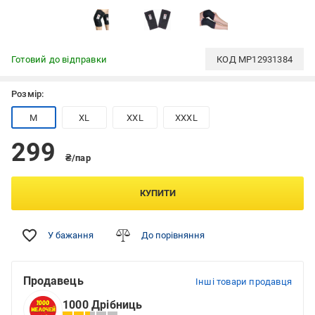
Готовий до відправки
КОД
MP12931384
Розмір:
M
XL
XXL
XXXL
299
₴/пар
КУПИТИ
У бажання
До порівняння
Продавець
Інші товари продавця
1000 Дрібниць