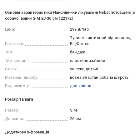
Основні характеристики Наколінники лікувальні Nebat потовщені із
собачої вовни S-M 20-36 см (22172)
Ціна:
299 ₴/пар
Туризм і активний відпочинок
Категорія:
Біг
Фітнес
Тип:
бандаж
Тип фіксації:
еластична
м'який
Стать:
унісекс
дитячі
Матеріал виробу:
вовна
еластан
собача шерсть
Вид захисту:
для коліна
Розмір та вага
Розмір:
S
M
Довжина:
26 см
Додаткова інформація