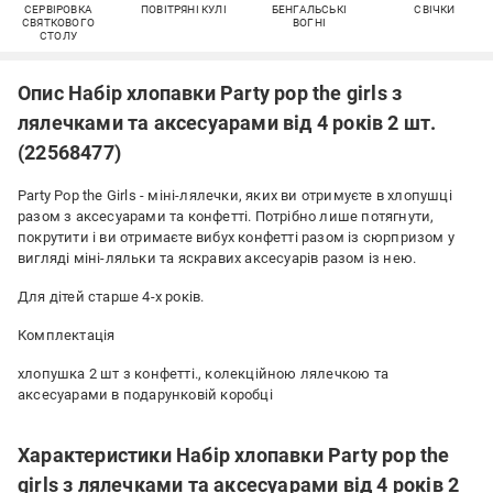
СЕРВІРОВКА
ПОВІТРЯНІ КУЛІ
БЕНГАЛЬСЬКІ
СВІЧКИ
СВЯТКОВОГО
ВОГНІ
СТОЛУ
Опис Набір хлопавки Party pop the girls з
лялечками та аксесуарами від 4 років 2 шт.
(22568477)
Party Pop the Girls - міні-лялечки, яких ви отримуєте в хлопушці
разом з аксесуарами та конфетті. Потрібно лише потягнути,
покрутити і ви отримаєте вибух конфетті разом із сюрпризом у
вигляді міні-ляльки та яскравих аксесуарів разом із нею.
Для дітей старше 4-х років.
Комплектація
хлопушка 2 шт з конфетті., колекційною лялечкою та
аксесуарами в подарунковій коробці
Характеристики Набір хлопавки Party pop the
girls з лялечками та аксесуарами від 4 років 2