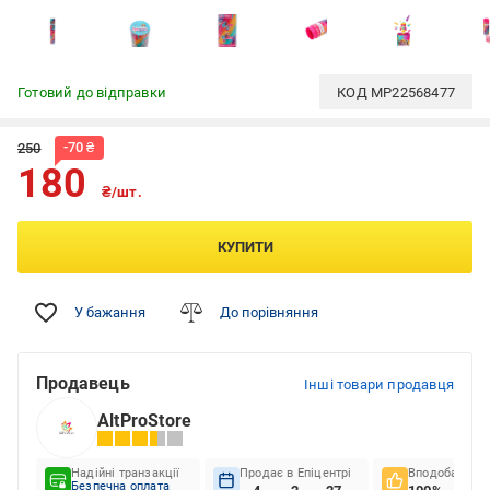
Готовий до відправки
КОД
MP22568477
-
70
₴
250
180
₴/шт.
КУПИТИ
У бажання
До порівняння
Продавець
Інші товари продавця
AltProStore
Надійні транзакції
Продає в Епіцентрі
Вподобання к
Безпечна оплата