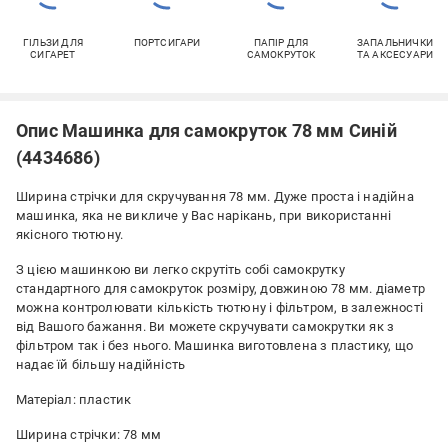
ГІЛЬЗИ ДЛЯ
ПОРТСИГАРИ
ПАПІР ДЛЯ
ЗАПАЛЬНИЧКИ
СИГАРЕТ
САМОКРУТОК
ТА АКСЕСУАРИ
Опис Машинка для самокруток 78 мм Синій
(4434686)
Ширина стрічки для скручування 78 мм. Дуже проста і надійна
машинка, яка не викличе у Вас нарікань, при використанні
якісного тютюну.
З цією машинкою ви легко скрутіть собі самокрутку
стандартного для самокруток розміру, довжиною 78 мм. діаметр
можна контролювати кількість тютюну і фільтром, в залежності
від Вашого бажання. Ви можете скручувати самокрутки як з
фільтром так і без нього. Машинка виготовлена ​​з пластику, що
надає їй більшу надійність
Матеріал: пластик
Ширина стрічки: 78 мм