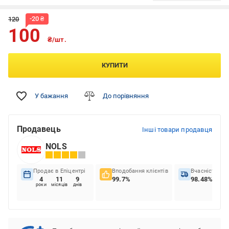
-
20
₴
120
100
₴/шт.
КУПИТИ
У бажання
До порівняння
Продавець
Інші товари продавця
NOLS
Продає в Епіцентрі
Вподобання клієнтів
Вчасність до
4
11
9
99.7%
98.48%
роки
місяців
днів