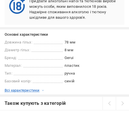
Придбати алкогольні напої та тютюнові вироби
можуть особи, яким виповнилося 18 років.
Надмірне споживання алкоголю і тютюну
шкідливе для вашого здоров'я.
Основні характеристики
Довжина гільз:
78 мм
Діаметр гільз:
8 мм
Бренд:
Gerui
Матеріал:
пластик
Тип:
ручна
Базовий колір:
синій
Всі характеристики
Також купують з категорій