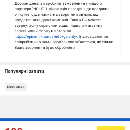
Добрий день! Ви зробили замовлення у нашого
партнера "NOLS". Інформація передана до продавця,
очікуйте, будь ласка, на зворотний зв'язок від
представника даної компанії. Також Ви можете
звернутися у сервісний відділ нашого магазину
заповнивши форму на сторінці
https://epicentrk.ua/ua/info/garanty/.
Відповідальний
співробітник з Вами обов'язково зв'яжеться, як тільки
Ваше звернення буде оброблено.
Популярні запити
Машинки
Підписуйтесь, щоб дізнаватись першим про акції та пропозиції