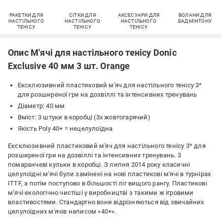
РАКЕТКИ ДЛЯ
СІТКИ ДЛЯ
АКСЕСУАРИ ДЛЯ
ВОЛАНИ ДЛЯ
НАСТІЛЬНОГО
НАСТІЛЬНОГО
НАСТІЛЬНОГО
БАДМІНТОНУ
ТЕНІСУ
ТЕНІСУ
ТЕНІСУ
Опис М'ячі для настільного тенісу Donic
Exclusive 40 мм 3 шт. Orange
Ексклюзивний пластиковий м'яч для настільного тенісу 3*
для розширеної гри на дозвіллі та інтенсивних тренувань
Діаметр: 40 мм
Вміст: 3 штуки в коробці (3x жовтогарячий)
Якість Poly 40+ = нецелулоїдна
Ексклюзивний пластиковий м'яч для настільного тенісу 3* для
розширеної гри на дозвіллі та інтенсивних тренувань. 3
помаранчеві кульки в коробці. З липня 2014 року класичні
целулоїдні м'ячі були замінені на нові пластикові м'ячі в турнірах
ITTF, а потім поступово в більшості ліг вищого рангу. Пластикові
м’ячі екологічно чистіші у виробництві з такими ж ігровими
властивостями. Стандартно вони відрізняються від звичайних
целулоїдних м'ячів написом «40+».