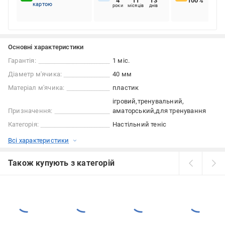
4
11
13
100%
картою
роки
місяців
днів
Основні характеристики
Гарантія:
1 міс.
Діаметр м'ячика:
40 мм
Матеріал м'ячика:
пластик
ігровий
тренувальний
Призначення:
аматорський
для тренування
Категорія:
Настільний теніс
Всі характеристики
Також купують з категорій