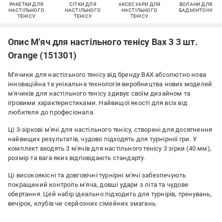
РАКЕТКИ ДЛЯ
СІТКИ ДЛЯ
АКСЕСУАРИ ДЛЯ
ВОЛАНИ ДЛЯ
НАСТІЛЬНОГО
НАСТІЛЬНОГО
НАСТІЛЬНОГО
БАДМІНТОНУ
ТЕНІСУ
ТЕНІСУ
ТЕНІСУ
Опис М'яч для настільного тенісу Bax 3 3 шт.
Orange (151301)
М'ячики для настільного тенісу від бренду BAX абсолютно нова
інноваційна та унікальна технологія виробництва нових моделей
м'ячиків для настільного тенісу здивує своїм дизайном та
ігровими характеристиками. Найвищої якості для всіх від
любителя до професіонала.
Ці 3-зіркові м'ячі для настільного тенісу, створені для досягнення
найвищих результатів, чудово підходять для турнірної гри. У
комплект входять 3 м'ячів для настільного тенісу 3 зірки (40 мм),
розмір та вага яких відповідають стандарту.
Ці високоякісні та довговічні турнірні м'ячі забезпечують
покращений контроль м'яча, довші удари з літа та чудове
обертання. Цей набір ідеально підходить для турнірів, тренувань,
вечірок, клубів чи серйозних сімейних змагань.