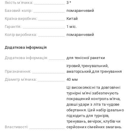
Якість м'ячика:
3 *
Базовий колір:
помаранчевий
Країна-виробник:
Китай
Гарантія:
1 міс.
Колір виробника:
помаранчевий
Додаткова інформація
Додаткова інформація:
для тенісної ракетки
ігровий
тренувальний
Призначення:
аматорський
для тренування
Діаметр м'ячика:
40 мм
Ці високоякісні та довговічні
турнірні м'ячі забезпечують
покращений контроль м'яча,
довші удари з літа та чудове
обертання. Цей набір ідеально
підходить для турнірів,
тренувань, вечірок, клубів чи
Властивості:
серйозних сімейних змагань.