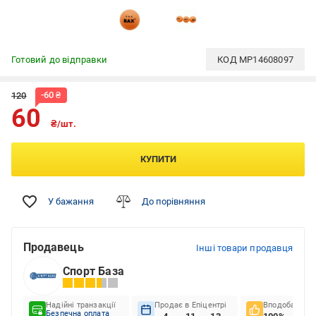
Готовий до відправки
КОД
MP14608097
-
60
₴
120
60
₴/шт.
КУПИТИ
У бажання
До порівняння
Продавець
Інші товари продавця
Спорт База
Надійні транзакції
Продає в Епіцентрі
Вподобання к
Безпечна оплата