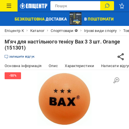
Епіцентр К
Каталог
Спорттовари ⚽
Ігрові види спорту
Тов
М'яч для настільного тенісу Bax 3 3 шт. Orange
(151301)
залишити відгук
Основна інформація
Опис
Характеристики
Написати відгу