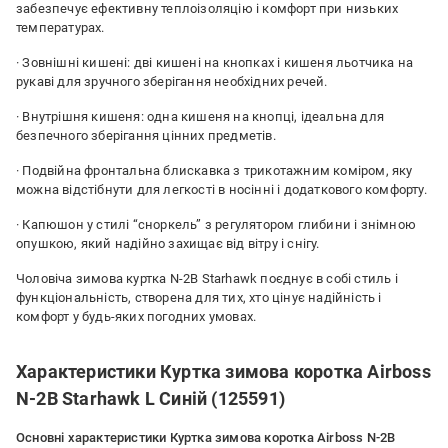
забезпечує ефективну теплоізоляцію і комфорт при низьких
температурах.
· Зовнішні кишені: дві кишені на кнопках і кишеня льотчика на
рукаві для зручного зберігання необхідних речей.
· Внутрішня кишеня: одна кишеня на кнопці, ідеальна для
безпечного зберігання цінних предметів.
· Подвійна фронтальна блискавка з трикотажним коміром, яку
можна відстібнути для легкості в носінні і додаткового комфорту.
· Капюшон у стилі “сноркель” з регулятором глибини і знімною
опушкою, який надійно захищає від вітру і снігу.
Чоловіча зимова куртка N-2B Starhawk поєднує в собі стиль і
функціональність, створена для тих, хто цінує надійність і
комфорт у будь-яких погодних умовах.
Характеристики Куртка зимова коротка Airboss
N-2B Starhawk L Синій (125591)
Основні характеристики Куртка зимова коротка Airboss N-2B