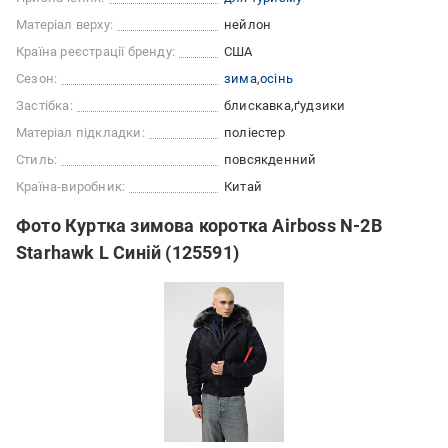
Матеріал верху:
нейлон
Країна реєстрації бренду:
США
Сезон:
зима
осінь
Застібка:
блискавка
ґудзики
Матеріал підкладки:
поліестер
Стиль:
повсякденний
Країна-виробник:
Китай
Фото Куртка зимова коротка Airboss N-2B
Starhawk L Синій (125591)