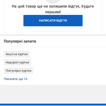
На цей товар ще не залишили відгук, будьте
першим!
НАПИСАТИ ВІДГУК
Популярні запити
Акції на куртки
Недорогі куртки
Популярні куртки
Чоловічий верхній одяг
Спортивний одяг
Куртки чоловічі
Куртки зимові
Куртки осінні
Куртка зимова чоловіча
Акції на зимові куртки
Куртки для туризму
Куртки унісекс
Куртки сині чоловічі
Куртки сині
Куртки для туризму чоловічі
Куртки для зимового туризму
Куртки коротка
Куртки осінні чоловічі
Куртки розміру L
Показати ще 16