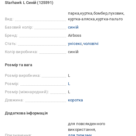
Starhawk L Синій (125591)
парка
куртка
бомбер
пуховик
Вид:
куртка-аляска
куртка-пальто
Базовий колір:
синій
Бренд:
Airboss
Стать:
унісекс
чоловічі
Колір виробника:
синій
Розмір та вага
Розмір виробника:
L
Розмір:
L
Розмір (міжнародний):
L
Довжина:
коротка
Додаткова інформація
для повсякденного
використання
Призначення:
для туризму