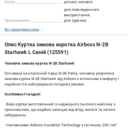
Стать:
унісекс
чоловічі
для повсякденного
використання
Призначення:
для туризму
Всі характеристики
Опис Куртка зимова коротка Airboss N-2B
Starhawk L Синій (125591)
Чоловіча зимова куртка N-2B Starhawk
Основана на класичній парці N-2B Parka, чоловіча укорочена
зимова куртка N-2B Starhawk від Airboss є втіленням комфорту і
надійності в найсуворіших погодних умовах.
Особливості моделі:
· Верх куртки виготовлений із надміцного льотного нейлону з
просоченням, що надійно захищає від вітру, вологи та легких
забруднень.
· Наповнювач Airboss Insulation Technology з густиною 250 г/м²