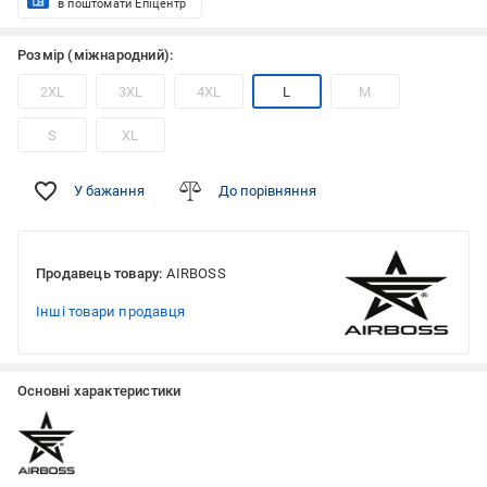
в поштомати Епіцентр
Розмір (міжнародний):
2XL
3XL
4XL
L
M
S
XL
У бажання
До порівняння
Продавець товару:
AIRBOSS
Інші товари продавця
Основні характеристики