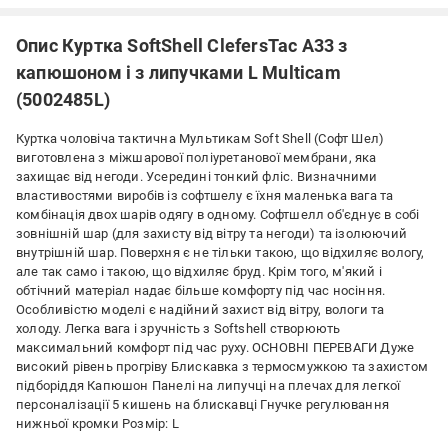
Опис Куртка SoftShell ClefersTac A33 з
капюшоном і з липучками L Multicam
(5002485L)
Куртка чоловіча тактична Мультикам Soft Shell (Софт Шел)
виготовлена з міжшарової поліуретанової мембрани, яка
захищає від негоди. Усередині тонкий фліс. Визначними
властивостями виробів із софтшелу є їхня маленька вага та
комбінація двох шарів одягу в одному. Софтшелл об'єднує в собі
зовнішній шар (для захисту від вітру та негоди) та ізолюючий
внутрішній шар. Поверхня є не тільки такою, що відхиляє вологу,
але так само і такою, що відхиляє бруд. Крім того, м'який і
обтічний матеріал надає більше комфорту під час носіння.
Особливістю моделі є надійний захист від вітру, вологи та
холоду. Легка вага і зручність з Softshell створюють
максимальний комфорт під час руху. ОСНОВНІ ПЕРЕВАГИ Дуже
високий рівень прогріву Блискавка з термосмужкою та захистом
підборіддя Капюшон Панелі на липучці на плечах для легкої
персоналізації 5 кишень на блискавці Гнучке регулювання
нижньої кромки Розмір: L