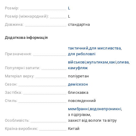
Розмір:
L
Розмір (міжнародний):
L
Довжина:
стандартна
Додаткова інформація
тактичний
для мисливства
Призначення:
для риболовлі
військові
мультикам
хакі
олива
Популярні запити:
камуфляж
Матеріал верху:
поліуретан
Сезон:
демісезон
Застібка:
блискавка
Стиль:
повсякденний
мембранні
водонепроникні
з підігрівом
Особливість:
захист від вологи та вітру
Країна-виробник:
Китай