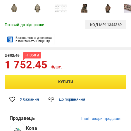
Готовий до відправки
КОД
MP11344369
Безкоштовна доставка
в поштомати Епіцентр
-
1 050
₴
2 802.45
1 752.45
₴/шт.
КУПИТИ
У бажання
До порівняння
Продавець
Інші товари продавця
Kona