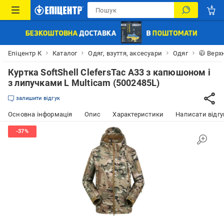
Епіцентр К
Каталог
Одяг, взуття, аксесуари
Одяг
🧥 Верх
Куртка SoftShell ClefersTac A33 з капюшоном і
з липучками L Multicam (5002485L)
залишити відгук
Основна інформація
Опис
Характеристики
Написати відгу