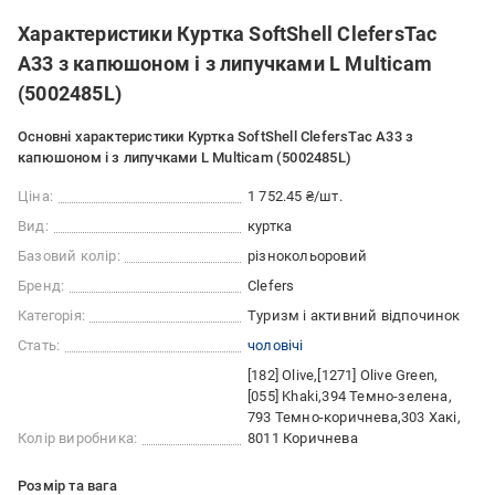
Характеристики Куртка SoftShell ClefersTac
A33 з капюшоном і з липучками L Multicam
(5002485L)
Основні характеристики Куртка SoftShell ClefersTac A33 з
капюшоном і з липучками L Multicam (5002485L)
Ціна:
1 752.45 ₴/шт.
Вид:
куртка
Базовий колір:
різнокольоровий
Бренд:
Clefers
Категорія:
Туризм і активний відпочинок
Стать:
чоловічі
[182] Olive
[1271] Olive Green
[055] Khaki
394 Темно-зелена
793 Темно-коричнева
303 Хакі
Колір виробника:
8011 Коричнева
Розмір та вага