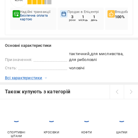
Надійні транзакції
Продає в Епіцентрі
Вподобання к
Безпечна оплата
3
1
1
100%
картою
роки
місяць
день
Основні характеристики
тактичний
для мисливства
Призначення:
для риболовлі
Стать:
чоловічі
Всі характеристики
Також купують з категорій
СПОРТИВНІ
КРОСІВКИ
КОФТИ
ШАПКИ
ШТАНИ