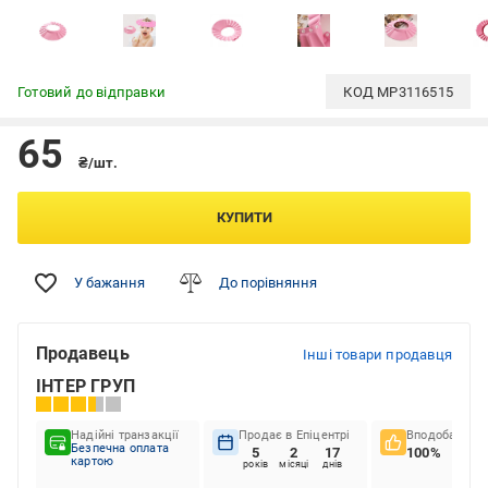
Готовий до відправки
КОД
MP3116515
65
₴/шт.
КУПИТИ
У бажання
До порівняння
Продавець
Інші товари продавця
ІНТЕР ГРУП
Надійні транзакції
Продає в Епіцентрі
Вподобання к
Безпечна оплата
5
2
17
100%
картою
років
місяці
днів