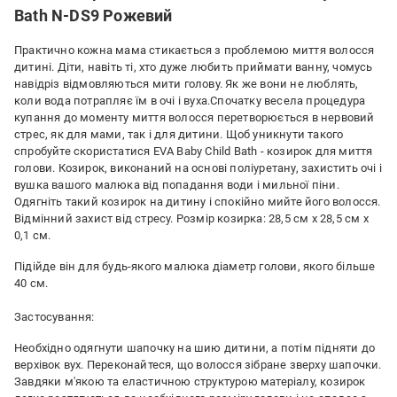
Bath N-DS9 Рожевий
Практично кожна мама стикається з проблемою миття волосся
дитині. Діти, навіть ті, хто дуже любить приймати ванну, чомусь
навідріз відмовляються мити голову. Як же вони не люблять,
коли вода потрапляє їм в очі і вуха.Спочатку весела процедура
купання до моменту миття волосся перетворюється в нервовий
стрес, як для мами, так і для дитини. Щоб уникнути такого
спробуйте скористатися EVA Baby Child Bath - козирок для миття
голови. Козирок, виконаний на основі поліуретану, захистить очі і
вушка вашого малюка від попадання води і мильної піни.
Одягніть такий козирок на дитину і спокійно мийте його волосся.
Відмінний захист від стресу. Розмір козирка: 28,5 см x 28,5 см x
0,1 см.
Підійде він для будь-якого малюка діаметр голови, якого більше
40 см.
Застосування:
Необхідно одягнути шапочку на шию дитини, а потім підняти до
верхівок вух. Переконайтеся, що волосся зібране зверху шапочки.
Завдяки м'якою та еластичною структурою матеріалу, козирок