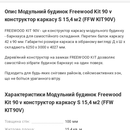
Опис Модульний будинок Freewood Kit 90 v
конструктор каркасу S 15,4 м2 (FFW KIT90V)
FREEWOOD KIT 90V - це конструктор каркасу модульного будинку
- барнхауса для самостійного складання. Перетин балок каркасу
42 х 90 мм. Габаритні розміри каркаса в зібраному вигляді Д х Ш х
складають 6250 х 3000 х 4027 мм.
Дерев'яний конструктор на замках FREEWOOD KIT дозволяє
самостійно зібрати будинок барнхаус на один поверх.
Підходить для будь-яких снігових районів, сейсмоактивних зон,
що не боїться ураганного вітру.
Характеристики Модульний будинок Freewood
Kit 90 v конструктор каркасу S 15,4 м2 (FFW
KIT90V)
Товщина стін:
100 мм
Житлова площа:
15.4 кв. м