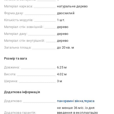
Матеріал каркаса:
натуральне дерево
Форма даху:
двосхилий
Кількість модулів:
1 шт.
Матеріал стін зовнішній:
дерево
Матеріал даху:
дерево
Матеріал стін внутрішній:
дерево
Загальна площа:
до 20 кв. м
Розмір та вага
Довжина:
6.25 м
Висота:
4.02 м
Ширина:
3 м
Додаткова інформація
Додатково:
панорамні вікна
тераса
не менше 36 міс. із дня
Додаткова гарантія:
введення в експлуатацію