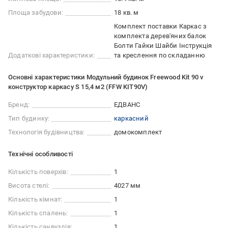
Площа забудови:
18 кв. м
Комплект поставки Каркас з
комплекта дерев'яних балок
Болти Гайки Шайби Інструкція
Додаткові характеристики:
та креслення по складанню
Основні характеристики Модульний будинок Freewood Kit 90 v
конструктор каркасу S 15,4 м2 (FFW KIT90V)
Бренд:
ЕДВАНС
Тип будинку:
каркасний
Технологія будівництва:
домокомплект
Технічні особливості
Кількість поверхів:
1
Висота стелі:
4027 мм
Кількість кімнат:
1
Кількість спалень:
1
Кількість санвузлів:
1