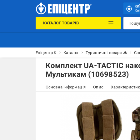
КИ
Киї
КАТАЛОГ ТОВАРІВ
Епіцентр К
Каталог
Туристичні товари ⛺
Сп
Комплект UA-TACTIC нак
Мультикам (10698523)
Основна інформація
Опис
Характеристи