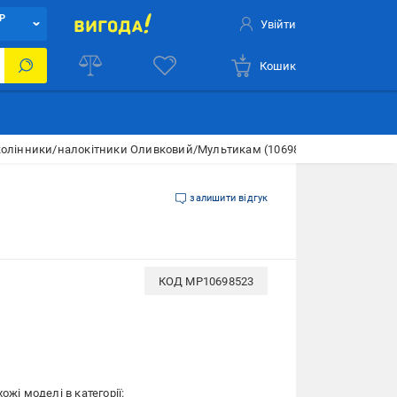
Р
Увійти
Кошик
колінники/налокітники Оливковий/Мультикам (10698523)
залишити відгук
КОД
MP10698523
ожі моделі в категорії: