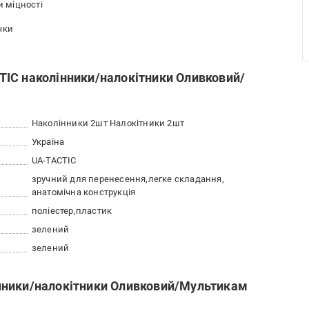
и міцності
чки
IC наколінники/налокітники Оливковий/
Наколінники 2шт Налокітники 2шт
Україна
UA-TACTIC
зручний для перенесення
легке складання
анатомічна конструкція
поліестер
пластик
зелений
зелений
нники/налокітники Оливковий/Мультикам