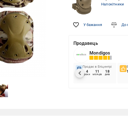
Налокітники
У бажання
До 
Продавець
Mondigos
Продає в Епіцентрі
4
11
18
роки
місяців
днів