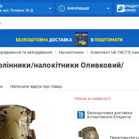
ЇВ
ЕПІЦЕНТ
ІНФОРМАЦІЯ
в, вул. Полярна, 20-Д
БІЗНЕС
орядження та екіпірування
Налокітники
Комплект UA-TACTIC на
олінники/налокітники Оливковий/
ки
Написати відгук про товар
Немає в наявності
Безкоштовна доставка
в поштомати Епіцентр
Переглянути сх