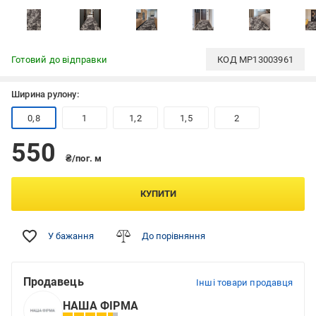
Готовий до відправки
КОД
MP13003961
Ширина рулону:
0,8
1
1,2
1,5
2
550
₴/пог. м
КУПИТИ
У бажання
До порівняння
Продавець
Інші товари продавця
НАША ФІРМА