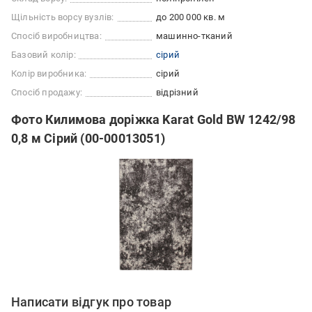
Щільність ворсу вузлів:
до 200 000 кв. м
Спосіб виробництва:
машинно-тканий
Базовий колір:
сірий
Колір виробника:
сірий
Спосіб продажу:
відрізний
Фото Килимова доріжка Karat Gold BW 1242/98
0,8 м Сірий (00-00013051)
Написати відгук про товар