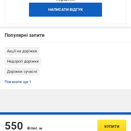
НАПИСАТИ ВІДГУК
Популярні запити
Акції на доріжки
Недорогі доріжки
Доріжки сучасні
Доріжки сірі
Показати ще 1
Підписуйтесь, щоб дізнаватись першим про акції та пропозиції
550
КУПИТИ
₴/пог. м