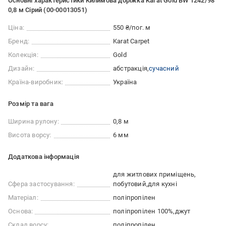
Основні характеристики Килимова доріжка Karat Gold BW 1242/98
0,8 м Сірий (00-00013051)
Ціна:
550 ₴/пог. м
Бренд:
Karat Carpet
Колекція:
Gold
Дизайн:
абстракція
сучасний
Країна-виробник:
Україна
Розмір та вага
Ширина рулону:
0,8 м
Висота ворсу:
6 мм
Додаткова інформація
для житлових приміщень
Сфера застосування:
побутовий
для кухні
Матеріал:
поліпропілен
Основа:
поліпропілен 100%
джут
Склад ворсу:
поліпропілен