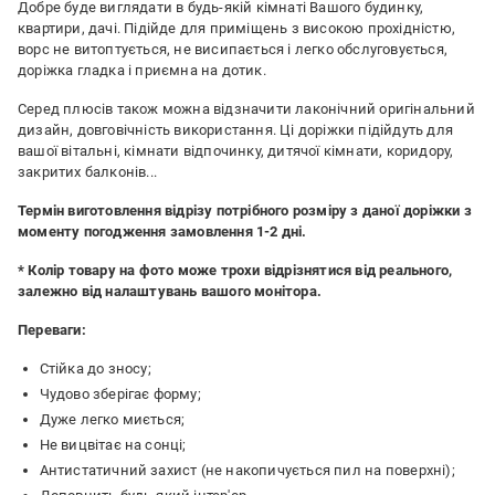
Добре буде виглядати в будь-якій кімнаті Вашого будинку,
квартири, дачі. Підійде для приміщень з високою прохідністю,
ворс не витоптується, не висипається і легко обслуговується,
доріжка гладка і приємна на дотик.
Серед плюсів також можна відзначити лаконічний оригінальний
дизайн, довговічність використання. Ці доріжки підійдуть для
вашої вітальні, кімнати відпочинку, дитячої кімнати, коридору,
закритих балконів...
Термін виготовлення відрізу потрібного розміру з даної доріжки з
моменту погодження замовлення 1-2 дні.
*
Колір товару на фото може трохи відрізнятися від реального,
залежно від налаштувань вашого монітора.
Переваги:
Стійка до зносу;
Чудово зберігає форму;
Дуже легко миється;
Не вицвітає на сонці;
Антистатичний захист (не накопичується пил на поверхні);