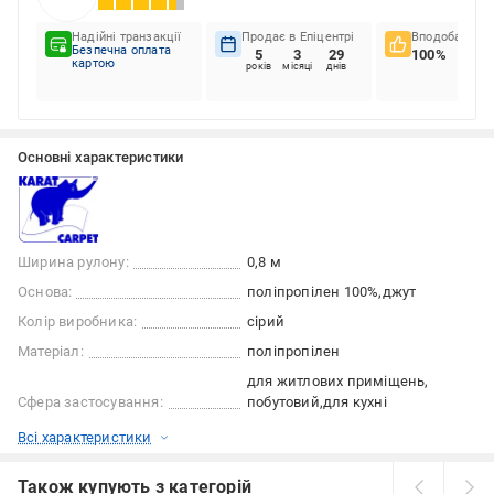
Надійні транзакції
Продає в Епіцентрі
Вподобання к
Безпечна оплата
5
3
29
100%
картою
років
місяці
днів
Основні характеристики
Ширина рулону:
0,8 м
Основа:
поліпропілен 100%
джут
Колір виробника:
сірий
Матеріал:
поліпропілен
для житлових приміщень
Сфера застосування:
побутовий
для кухні
Всі характеристики
Також купують з категорій