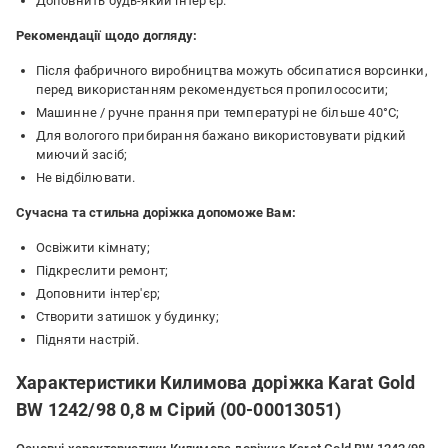
Доповнить будь-який інтер'єр.
Рекомендації щодо догляду:
Після фабричного виробництва можуть обсипатися ворсинки,
перед використанням рекомендується пропилососити;
Машинне / ручне прання при температурі не більше 40°C;
Для вологого прибирання бажано використовувати рідкий
миючий засіб;
Не відбілювати.
Сучасна та стильна доріжка допоможе Вам:
Освіжити кімнату;
Підкреслити ремонт;
Доповнити інтер'єр;
Створити затишок у будинку;
Підняти настрій.
Характеристики Килимова доріжка Karat Gold
BW 1242/98 0,8 м Сірий (00-00013051)