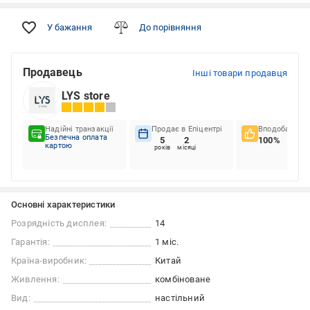
У бажання
До порівняння
Продавець
Інші товари продавця
LYS store
Надійні транзакції
Продає в Епіцентрі
Вподобання к
Безпечна оплата
5
2
100%
картою
років
місяці
Основні характеристики
Розрядність дисплея:
14
Гарантія:
1 міс.
Країна-виробник:
Китай
Живлення:
комбіноване
Вид:
настільний