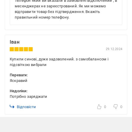
Телефон який Ви вказали в замовлені відключений , в
месенджерах не зареєстрований. Як ми можемо
відправити товар без підтвердження. Вкажіть
правильний номер телефону.
Іван
29.12.2024
Купили синові, дуже задоволений. з самобалансом і
підсвіткою вибрали
Переваги:
Яскравий
Недоліки:
Потрібно заряджати
Відповісти
0
0