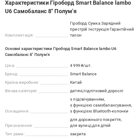
Характеристики Гіроборд Smart Balance lambo
U6 Самобаланс 8" Полум'я
Гіроборд Сумка Зарядний
пристрій Інструкція Гарантійний
Комплектація:
талон
Основні характеристики Гіроборд Smart Balance lambo U6
Самобаланс 8" Полум'я
Ціна:
4 999 ₴/шт.
Бренд:
Smart Balance
Країна-виробник:
Китай
Вікова категорія:
дитячі
підлітковий
дорослі
з підсвічуванням
з функцією самобалансування
Оснащення:
з функцією Bluetooth-колонки
для дорожнього покриття
Призначення:
для вулиці
для дітей
Тип рами:
закрита