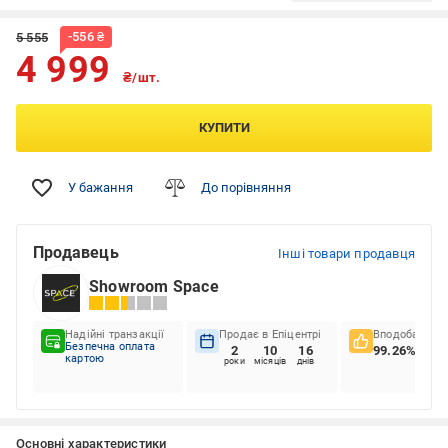
-
556
₴
5 555
4 999
₴/шт.
КУПИТИ
У бажання
До порівняння
Продавець
Інші товари продавця
Showroom Space
Надійні транзакції
Продає в Епіцентрі
Вподобання к
Безпечна оплата
2
10
16
99.26%
картою
роки
місяців
днів
Основні характеристики