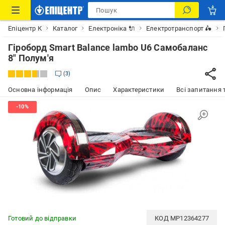
Епіцентр К
Каталог
Електроніка 🔌
Електротранспорт 🛵
Гіроборд Smart Balance lambo U6 Самобаланс
8" Полум'я
3
Основна інформація
Опис
Характеристики
Всі запитання т
Готовий до відправки
КОД
MP12364277