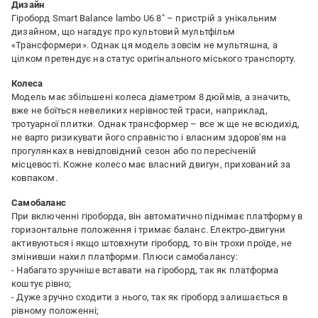
Дизайн
Гіроборд Smart Balance lambo U6 8" – пристрій з унікальним
дизайном, що нагадує про культовий мультфільм
«Трансформери». Однак ця модель зовсім не мультяшна, а
цілком претендує на статус оригінального міського транспорту.
Колеса
Модель має збільшені колеса діаметром 8 дюймів, а значить,
вже не боїться невеликих нерівностей траси, наприклад,
тротуарної плитки. Однак трансформер – все ж ще не всюдихід,
не варто ризикувати його справністю і власним здоров'ям на
прогулянках в невідповідний сезон або по пересіченій
місцевості. Кожне колесо має власний двигун, прихований за
ковпаком.
Самобаланс
При включенні гіроборда, він автоматично піднімає платформу в
горизонтальне положення і тримає баланс. Електро-двигуни
активуються і якщо штовхнути гіроборд, то він трохи проїде, не
змінивши нахил платформи. Плюси самобалансу:
- Набагато зручніше вставати на гіроборд, так як платформа
коштує рівно;
- Дуже зручно сходити з нього, так як гіроборд залишається в
рівному положенні;