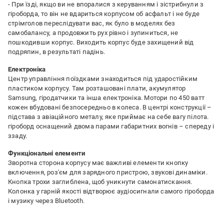
- При їзді, якщо ви не впоралися з керуванням і зістрибнули з
гіроборда, то він не вдариться корпусом об асфальт і не буде
стрімголов переслідувати вас, як було в моделях без
самобалансу, а продовжить рух рівно і зупиниться, не
пошкодивши корпус. Виходить корпус буде захищений від
подряпин, в результаті падінь.
Електроніка
Центр управління поїздками знаходиться під ударостійким
пластиком корпусу. Там розташовані плати, акумулятор
Samsung, гіродатчики та інша електроніка. Мотори по 450 ватт
кожен вбудовані безпосередньо в колеса. В центрі конструкції –
підстава з авіаційного металу, яке приймає на себе вагу пілота.
гіроборд оснащений двома парами габаритних вогнів – спереду і
ззаду.
Функціональні елементи
Зворотна сторона корпусу має важливі елементи кнопку
включення, роз'єм для зарядного пристрою, звукові динаміки.
Кнопка трохи заглиблена, щоб уникнути самонатискання.
Колонка у гарній якості відтворює аудіосигнали самого гіроборда
і музику через Bluetooth.