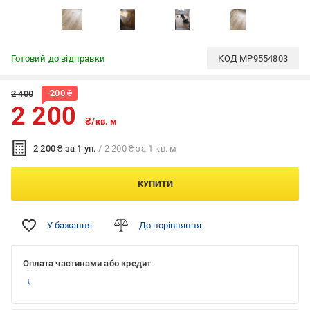
Готовий до відправки
КОД
MP9554803
-
200
₴
2 400
2 200
₴/кв. м
2 200 ₴ за 1 уп.
/ 2 200 ₴ за 1 кв. м
КУПИТИ
У бажання
До порівняння
Оплата частинами або кредит