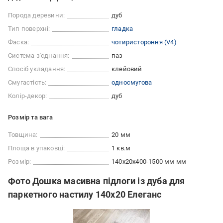
Порода деревини:
дуб
Тип поверхні:
гладка
Фаска:
чотиристороння (V4)
Система з'єднання:
паз
Спосіб укладання:
клейовий
Смугастість:
односмугова
Колір-декор:
дуб
Розмір та вага
Товщина:
20 мм
Площа в упаковці:
1 кв.м
Розмір:
140х20х400-1500 мм мм
Фото Дошка масивна підлоги із дуба для
паркетного настилу 140х20 Елеганс