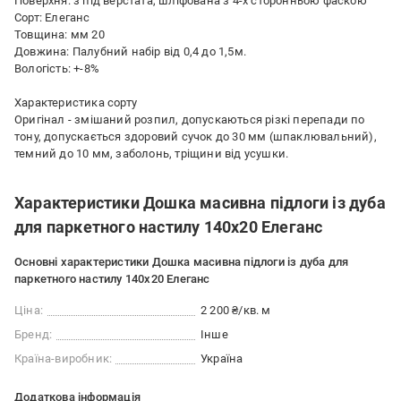
Поверхня: з під верстата, шліфована з 4-х сторонньою фаскою
Сорт: Елеганс
Товщина: мм 20
Довжина: Палубний набір від 0,4 до 1,5м.
Вологість: +-8%
Характеристика сорту
Оригінал - змішаний розпил, допускаються різкі перепади по
тону, допускається здоровий сучок до 30 мм (шпаклювальний),
темний до 10 мм, заболонь, тріщини від усушки.
Характеристики Дошка масивна підлоги із дуба
для паркетного настилу 140х20 Елеганс
Основні характеристики Дошка масивна підлоги із дуба для
паркетного настилу 140х20 Елеганс
Ціна:
2 200 ₴/кв. м
Бренд:
Інше
Країна-виробник:
Україна
Додаткова інформація