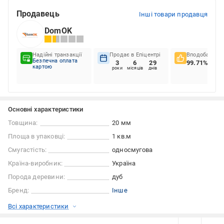
Продавець
Інші товари продавця
DomOK
Надійні транзакції
Продає в Епіцентрі
Вподобання к
Безпечна оплата
3
6
29
99.71%
картою
роки
місяців
днів
Основні характеристики
Товщина:
20 мм
Площа в упаковці:
1 кв.м
Смугастість:
односмугова
Країна-виробник:
Україна
Порода деревини:
дуб
Бренд:
Інше
Всі характеристики