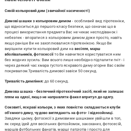
Синій кольоровий дим (звичайної насиченості)
Димові шашки з кольоровим димом
- особливий вид піротехніки,
що відноситься до першого класу безпеки, що означає що в
процесі використання предмета Вас не чекає несподіванок і
небезпек - впоратися з кольоровим димом дуже просто, навіть
якщо раніше Ви не захоплювалися піротехнікою. Якщо Ви
вирішили купити кольоровий дим на
весілля, марш
вболівальників, фотосессії
то Ви навчитеся користуватися ним
без жодних зусиль: Вам всього лише необхідно підпалити гніт - і
через деякий час хмара густого яскравого диму огорне Вас своїм
покривалом.Тривалість димової завіси 50 секунд.
Тривалість димління:
до 60 секунд.
Димова шашка - безпечний піротехнічний засіб, який не залишає
плям на одязі, якщо не направляти факел впритул до одягу.
Соковиті, яскраві кольори, з яких повністю складаються клуби
об'ємного диму, чудово виглядають на фото- і відеозйомці.
Завдяки цьому, фотосесії з димовими шашками увійшли в топ,
як серед ідей для весільних фотозйомок, закоханих, фотосесій,
маршів футбольних фанатів, марші патріотів і просто для