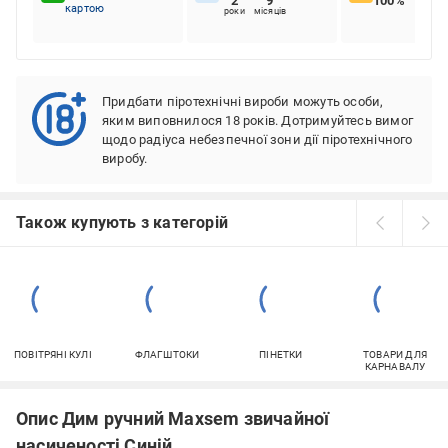
2
9
100%
картою
роки
місяців
Придбати піротехнічні вироби можуть особи,
яким виповнилося 18 років. Дотримуйтесь вимог
щодо радіуса небезпечної зони дії піротехнічного
виробу.
Також купують з категорій
ПОВІТРЯНІ КУЛІ
ФЛАГШТОКИ
ПІНЕТКИ
ТОВАРИ ДЛЯ
КАРНАВАЛУ
Опис Дим ручний Maxsem звичайної
насиченості Синій