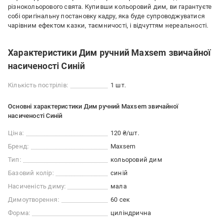
різнокольорового свята. Купивши кольоровий дим, ви гарантуєте
собі оригінальну постановку кадру, яка буде супроводжуватися
чарівним ефектом казки, таємничості, і відчуттям нереальності.
Характеристики Дим ручний Maxsem звичайної
насиченості Синій
Кількість пострілів:
1 шт.
Основні характеристики Дим ручний Maxsem звичайної
насиченості Синій
Ціна:
120 ₴/шт.
Бренд:
Maxsem
Тип:
кольоровий дим
Базовий колір:
синій
Насиченість диму:
мала
Димоутворення:
60 сек
Форма:
циліндрична