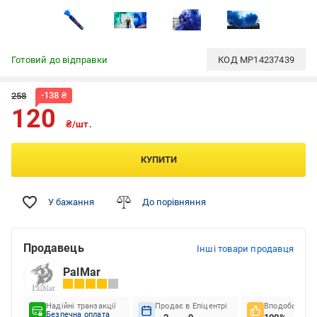
Готовий до відправки
КОД
MP14237439
-
138
₴
258
120
₴/шт.
КУПИТИ
У бажання
До порівняння
Продавець
Інші товари продавця
PalMar
Надійні транзакції
Продає в Епіцентрі
Вподобання к
Безпечна оплата