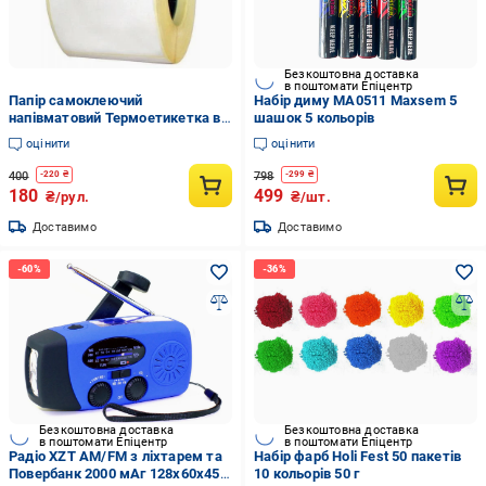
Безкоштовна доставка
в поштомати Епіцентр
Папір самоклеючий
Набір диму MA0511 Maxsem 5
напівматовий Термоетикетка в
шашок 5 кольорів
бабині 101x101 мм 500 шт. Білий
оцінити
оцінити
400
798
-
220
₴
-
299
₴
180
499
₴/рул.
₴/шт.
Доставимо
Доставимо
Безкоштовна доставка
Безкоштовна доставка
в поштомати Епіцентр
в поштомати Епіцентр
Радіо XZT AM/FM з ліхтарем та
Набір фарб Holi Fest 50 пакетів
Повербанк 2000 мАг 128х60х45
10 кольорів 50 г