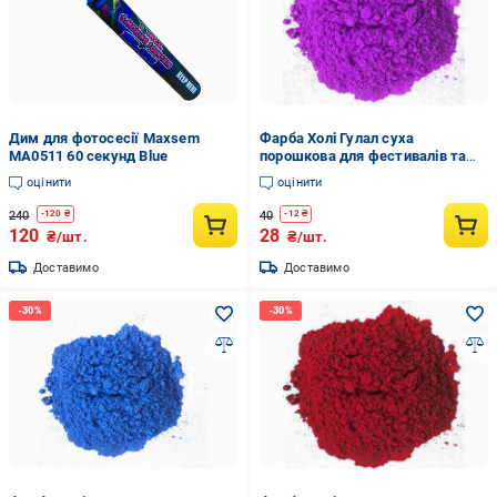
Дим для фотосесії Maxsem
Фарба Холі Гулал суха
MA0511 60 секунд Blue
порошкова для фестивалів та
флешмобів 50 г Фіолетовий
оцінити
оцінити
240
40
-
120
₴
-
12
₴
120
28
₴/шт.
₴/шт.
Доставимо
Доставимо