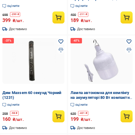
кругла форма 3 шт.
оцінити
оцінити
698
400
-
299
₴
-
211
₴
399
189
₴/шт.
₴/шт.
Доставимо
Доставимо
Дим Maxsem 60 секунд Чорний
Лампа автономна для кемпінгу
(1231)
на акумуляторі 80 Вт компактна
10х5 см Білий
оцінити
оцінити
258
620
-
98
₴
-
421
₴
160
199
₴/шт.
₴/шт.
Доставимо
Доставимо