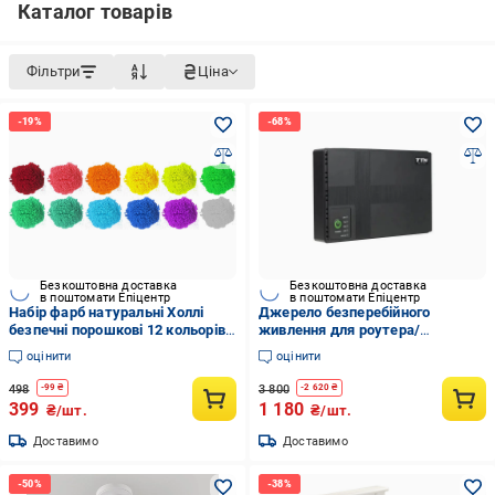
Каталог товарів
Фільтри
Ціна
Безкоштовна доставка
Безкоштовна доставка
в поштомати Епіцентр
в поштомати Епіцентр
Набір фарб натуральні Холлі
Джерело безперебійного
безпечні порошкові 12 кольорів
живлення для роутера/
по 50 г
маршрутизатора TTN DC-1018
оцінити
оцінити
18W 10400 mAh 18W DC
5V/9V/12V USB PoE
498
3 800
-
99
₴
-
2 620
₴
399
1 180
₴/шт.
₴/шт.
Доставимо
Доставимо