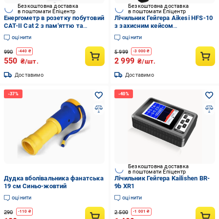
Безкоштовна доставка
Безкоштовна доставка
в поштомати Епіцентр
в поштомати Епіцентр
Енергометр в розетку побутовий
Лічильник Гейгера Aikesi HFS-10
CAT-II Cat 2 з пам'яттю та
з захисним кейсом
підсвіткою з функцією
Помаранчевий
оцінити
оцінити
налаштування вартості та часу
Білий
990
5 999
-
440
₴
-
3 000
₴
550
2 999
₴/шт.
₴/шт.
Доставимо
Доставимо
Безкоштовна доставка
в поштомати Епіцентр
Дудка вболівальника фанатська
Лічильник Гейгера Kailishen BR-
19 см Синьо-жовтий
9b XR1
оцінити
оцінити
290
2 500
-
110
₴
-
1 001
₴