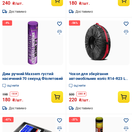
240
180
₴/шт.
₴/шт.
Доставимо
Доставимо
Дим ручний Maxsem густий
Чохол для зберігання
насичений 70 секунд Фіолетовий
автомобільних коліс R14-R23 L
Чорний з червоним
оцінити
оцінити
198
500
-
18
₴
-
280
₴
180
220
₴/шт.
₴/шт.
Доставимо
Доставимо