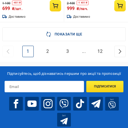
1 100
2 400
-
401
₴
-
1 401
₴
699
999
₴/шт.
₴/пач.
Доставимо
Доставимо
ПОКАЗАТИ ЩЕ
1
2
3
...
12
Підписуйтесь, щоб дізнаватись першим про акції та пропозиції
ПІДПИСАТИСЯ
bot
bot