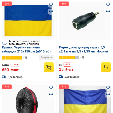
Безкоштовна доставка
в поштомати Епіцентр
Прапор України великий
Перехідник для роутера з 5,5
габардин 210х150 см (п015габ)
х2,1 мм на 3,5 х1,35 мм Чорний
1
1
2 варіанти
80
-
45
₴
1 000
-
350
₴
35
650
₴/шт.
₴/шт.
Доставимо
Доставимо