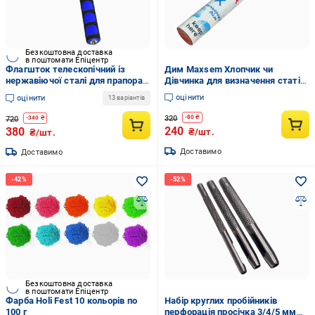
Безкоштовна доставка
в поштомати Епіцентр
Флагшток телескопічний із
Дим Maxsem Хлопчик чи
нержавіючої сталі для прапора
Дівчинка для визначення статі
16 м Синій
дитини на Гендер Паті 60 секунд
оцінити
оцінити
13 варіантів
Блакитний
320
-
80
₴
720
-
340
₴
240
380
₴/шт.
₴/шт.
Доставимо
Доставимо
Безкоштовна доставка
в поштомати Епіцентр
Фарба Holi Fest 10 кольорів по
Набір круглих пробійників
100 г
перфорація просічка 3/4/5 мм