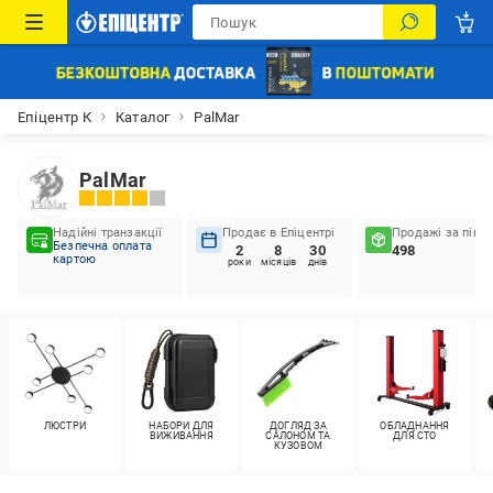
Епіцентр К
Каталог
PalMar
PalMar
Надійні транзакції
Продає в Епіцентрі
Продажі за пів р
Безпечна оплата
2
8
30
498
картою
роки
місяців
днів
ЛЮСТРИ
НАБОРИ ДЛЯ
ДОГЛЯД ЗА
ОБЛАДНАННЯ
ВИЖИВАННЯ
САЛОНОМ ТА
ДЛЯ СТО
КУЗОВОМ