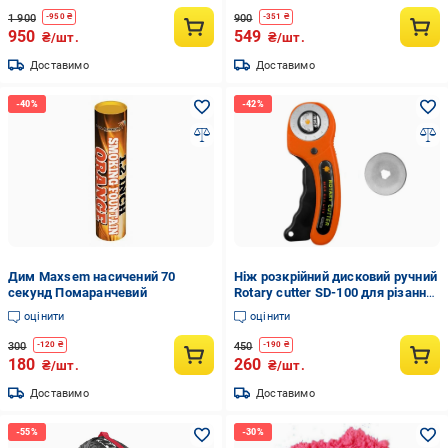
1 900
900
-
950
₴
-
351
₴
950
549
₴/шт.
₴/шт.
Доставимо
Доставимо
Дим Maxsem насичений 70
Ніж розкрійний дисковий ручний
секунд Помаранчевий
Rotary cutter SD-100 для різання
тканини/шкіри/паперу d 45 мм
оцінити
оцінити
300
450
-
120
₴
-
190
₴
180
260
₴/шт.
₴/шт.
Доставимо
Доставимо