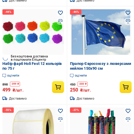
Доставимо
Доставимо
Безкоштовна доставка
в поштомати Епіцентр
Набір фарб Holi Fest 12 кольорів
Прапор Євросоюзу з люверсами
по 75 г
нейлон 150х90 см
оцінити
оцінити
898
450
-
399
₴
-
200
₴
499
250
₴/шт.
₴/шт.
Доставимо
Доставимо