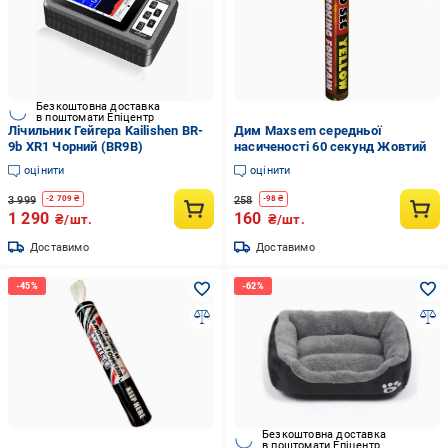
Безкоштовна доставка
в поштомати Епіцентр
Лічильник Гейгера Kailishen BR-
Дим Maxsem середньої
9b XR1 Чорний (BR9B)
насиченості 60 секунд Жовтий
оцінити
оцінити
3 999
258
-
2 709
₴
-
98
₴
1 290
160
₴/шт.
₴/шт.
Доставимо
Доставимо
Безкоштовна доставка
в поштомати Епіцентр