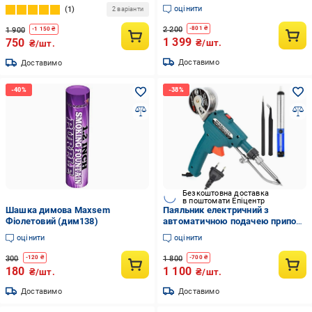
мм
оцінити
1
2 варіанти
2 200
-
801
₴
1 900
-
1 150
₴
1 399
750
₴/шт.
₴/шт.
Доставимо
Доставимо
Безкоштовна доставка
в поштомати Епіцентр
Шашка димова Maxsem
Паяльник електричний з
Фіолетовий (дим138)
автоматичною подачею припою
7в1 220В 60Вт 400C Зелений
оцінити
оцінити
300
1 800
-
120
₴
-
700
₴
180
1 100
₴/шт.
₴/шт.
Доставимо
Доставимо