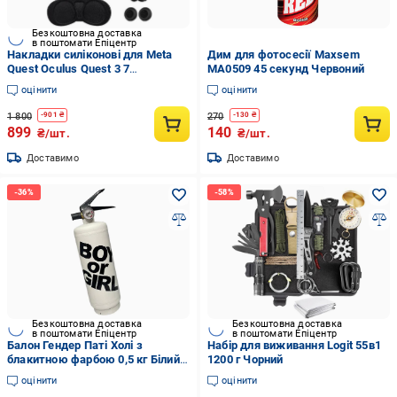
Безкоштовна доставка
в поштомати Епіцентр
Накладки силіконові для Meta
Дим для фотосесії Maxsem
Quest Oculus Quest 3 7
MA0509 45 секунд Червоний
предметів Чорний
оцінити
оцінити
1 800
270
-
901
₴
-
130
₴
899
140
₴/шт.
₴/шт.
Доставимо
Доставимо
Безкоштовна доставка
Безкоштовна доставка
в поштомати Епіцентр
в поштомати Епіцентр
Балон Гендер Паті Холі з
Набір для виживання Logit 55в1
блакитною фарбою 0,5 кг Білий
1200 г Чорний
(33143126)
оцінити
оцінити