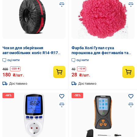
Чохол для зберігання
Фарба Холі Гулал суха
автомобільних коліс R14-R17
порошкова для фестивалів та
Чорний
флешмобів 50 г Рожевий
оцінити
оцінити
400
40
-
220
₴
-
12
₴
180
28
₴/шт.
₴/шт.
Доставимо
Доставимо