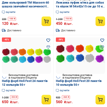
Дим кольоровий ТМ Maxsem 60
Лежанка пуфик м'яка для собак
шашка звичайної насиченості
та кішок M 54х42х15 см до 10 кг
Білий (дим11)
Чорний
оцінити
оцінити
220
1 200
-
100
₴
-
750
₴
120
450
₴/шт.
₴/шт.
Доставимо
Доставимо
Безкоштовна доставка
Безкоштовна доставка
в поштомати Епіцентр
в поштомати Епіцентр
Набір фарб Holi Fest 24 пакетів
Набір фарб Holi Fest 20 пакетів
12 кольорів 50 г
10 кольорів 50 г
оцінити
оцінити
1 200
920
-
550
₴
-
360
₴
650
560
₴/шт.
₴/шт.