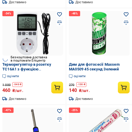
Доставимо
Доставимо
Безкоштовна доставка
в поштомати Епіцентр
Терморегулятор в розетку
Дим для фотосесії Maxsem
TC16A1 з функцією
MA0509 45 секунд Зелений
програмування автоматичний
оцінити
оцінити
цифровий 16 А Білий
1 000
270
-
540
₴
-
130
₴
460
140
₴/шт.
₴/шт.
Доставимо
Доставимо