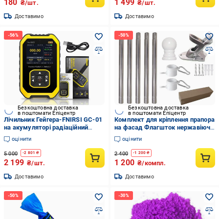
180
1 499
₴/шт.
₴/шт.
Доставимо
Доставимо
Безкоштовна доставка
Безкоштовна доставка
в поштомати Епіцентр
в поштомати Епіцентр
Лічильник Гейгера-FNIRSI GC-01
Комплект для кріплення прапора
на акумуляторі радіаційний
на фасад Флагшток нержавіюча
Жовтий
сталь 2 м
оцінити
оцінити
5 000
2 400
-
2 801
₴
-
1 200
₴
2 199
1 200
₴/шт.
₴/компл.
Доставимо
Доставимо