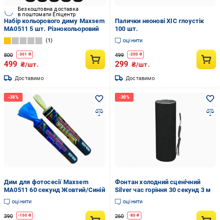
Безкоштовна доставка
в поштомати Епіцентр
Набір кольорового диму Maxsem
Палички неонові ХІС глоустік
MA0511 5 шт. Різнокольоровий
100 шт.
1
оцінити
800
499
-
301
₴
-
200
₴
499
299
₴/шт.
₴/шт.
Доставимо
Доставимо
Дим для фотосесії Maxsem
Фонтан холодний сценічний
MA0511 60 секунд Жовтий/Синій
Silver час горіння 30 секунд 3 м
оцінити
оцінити
390
260
-
150
₴
-
80
₴