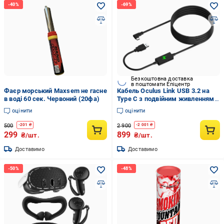
Безкоштовна доставка
в поштомати Епіцентр
Фаєр морський Maxsem не гасне
Кабель Oculus Link USB 3.2 на
в воді 60 сек. Червоний (20фа)
Type С з подвійним живленням
для Meta Quest Oculus Quest 2 3
оцінити
оцінити
3S Pro Pico 4 Чорний
500
2 900
-
201
₴
-
2 001
₴
299
899
₴/шт.
₴/шт.
Доставимо
Доставимо