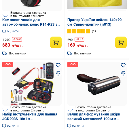
Безкоштовна доставка
в поштомати Епіцентр
Комплект чохлів для
Прапор України нейлон 140х90
автомобільних коліс R14-R23 з
см Синьо-жовтий (п013)
червоною смужкою 4 шт.
оцінити
1
Чорний
1 200
290
-
520
₴
-
121
₴
680
169
₴/шт.
₴/шт.
Доставимо
Доставимо
Безкоштовна доставка
Безкоштовна доставка
в поштомати Епіцентр
в поштомати Епіцентр
Набір інструментів для паяння
Валик для формування шкіри
JCD908S 18в1 з
великий металевий 100 мм
терморегулятором 80 W до 500
Коричневий
оцінити
оцінити
°C