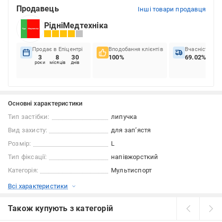
Продавець
Інші товари продавця
РідніМедтехніка
Продає в Епіцентрі
Вподобання клієнтів
Вчасність до
3
8
30
100%
69.02%
роки
місяців
днів
Основні характеристики
Тип застібки:
липучка
Вид захисту:
для зап’ястя
Розмір:
L
Тип фіксації:
напівжорсткий
Категорія:
Мультиспорт
Всі характеристики
Також купують з категорій