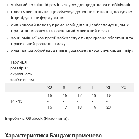
знімний зовнішній ремінь слугує для додаткової стабілізації
пластмасова шина, що обмежує долонне згинання, допускає
індивідуальне формування
силіконовий пелот у променевій ділянці забезпечує щільне
прилягання ортеза та локальний масажний ефект
зони змінної компресії забезпечують прекрасне облягання та
правильний розподіл тиску
спеціальне оброблення швів унеможливлює натирання шкіри
Таблиця
розмірів:
окружність
зап'ястя, см
XS
S
M
L
XL
XXL
15
16
17
18
19
14 - 15
-
-
-
-
-
16
17
18
19
20
Виробник: Ottobock (Німеччина).
Характеристики Бандаж променево