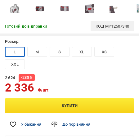
Готовий до відправки
КОД
MP12507340
Розмір:
L
M
S
XL
XS
XXL
-
288
₴
2 624
2 336
₴/шт.
КУПИТИ
У бажання
До порівняння