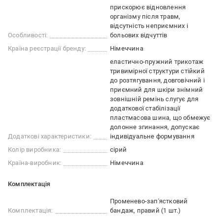
прискорює відновлення
організму після травм
відсутність неприємних і
Особливості:
больових відчуттів
Країна реєстрації бренду:
Німеччина
еластично-пружний трикотаж
тривимірної структури стійкий
до розтягування, довговічний і
приємний для шкіри знімний
зовнішній ремінь слугує для
додаткової стабілізації
пластмасова шина, що обмежує
долонне згинання, допускає
Додаткові характеристики:
індивідуальне формування
Колір виробника:
сірий
Країна-виробник:
Німеччина
Комплектація
Променево-зап'ястковий
Комплектація:
бандаж, правий (1 шт.)