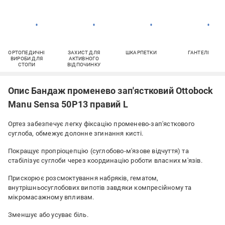
ОРТОПЕДИЧНІ
ЗАХИСТ ДЛЯ
ШКАРПЕТКИ
ГАНТЕЛІ
ВИРОБИ ДЛЯ
АКТИВНОГО
СТОПИ
ВІДПОЧИНКУ
Опис Бандаж променево зап'ястковий Ottobock
Manu Sensa 50P13 правий L
Ортез забезпечує легку фіксацію променево-зап'ясткового
суглоба, обмежує долонне згинання кисті.
Покращує пропріоцепцію (суглобово-м'язове відчуття) та
стабілізує суглоби через координацію роботи власних м'язів.
Прискорює розсмоктування набряків, гематом,
внутрішньосуглобових випотів завдяки компресійному та
мікромасажному впливам.
Зменшує або усуває біль.