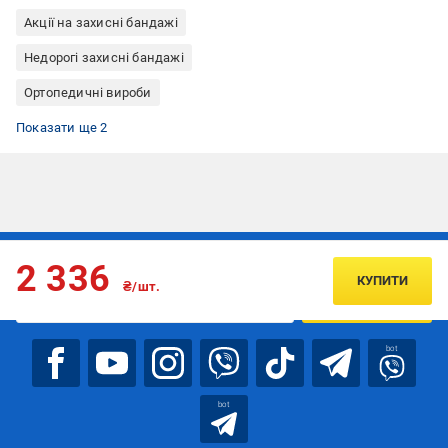
Акції на захисні бандажі
Недорогі захисні бандажі
Ортопедичні вироби
Все для бігу
Бандаж на зап’ястя
Показати ще 2
Підписуйтесь, щоб дізнаватись першим про акції та пропозиції
2 336
КУПИТИ
₴/шт.
ПІДПИСАТИСЯ
bot
bot