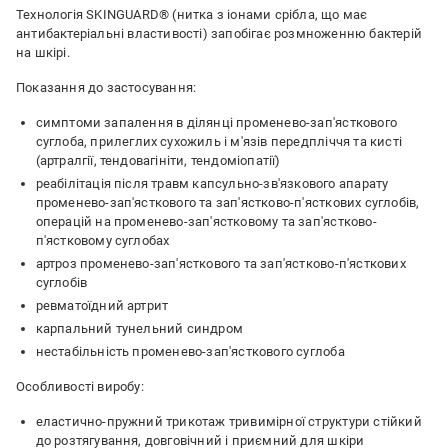
Технологія SKINGUARD® (нитка з іонами срібла, що має
антибактеріальні властивості) запобігає розмноженню бактерій
на шкірі.
Показання до застосування:
симптоми запалення в ділянці променево-зап'ясткового
суглоба, прилеглих сухожиль і м'язів передпліччя та кисті
(артралгії, тендовагініти, тендоміопатії)
реабілітація після травм капсульно-зв'язкового апарату
променево-зап'ясткового та зап'ястково-п'ясткових суглобів,
операцій на променево-зап'ястковому та зап'ястково-
п'ястковому суглобах
артроз променево-зап'ясткового та зап'ястково-п'ясткових
суглобів
ревматоїдний артрит
карпальний тунельний синдром
нестабільність променево-зап'ясткового суглоба
Особливості виробу:
еластично-пружний трикотаж тривимірної структури стійкий
до розтягування, довговічний і приємний для шкіри