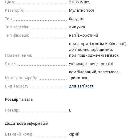
Ціна:
2 336 ₴/шт.
Категорія:
Мультиспорт
Тип:
бандаж
Тип застібки:
липучка
Тип фіксації:
напівжорсткий
при артриті
для іммобілізації
до і післяопераційний
Призначення:
при пошкодженні зв'язок
Стать:
унісекс
жіночі
чоловічі
комбінований
пластмаса
Матеріал виробу:
трикотаж
Вид захисту:
для зап’ястя
Розмір та вага
Розмір:
L
Додаткова інформація
Базовий колір:
сірий