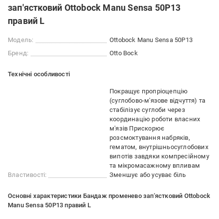
зап'ястковий Ottobock Manu Sensa 50P13
правий L
Модель:
Ottobock Manu Sensa 50P13
Бренд:
Otto Bock
Технічні особливості
Покращує пропріоцепцію
(суглобово-м'язове відчуття) та
стабілізує суглоби через
координацію роботи власних
м'язів Прискорює
розсмоктування набряків,
гематом, внутрішньосуглобових
випотів завдяки компресійному
та мікромасажному впливам
Властивості:
Зменшує або усуває біль
Основні характеристики Бандаж променево зап'ястковий Ottobock
Manu Sensa 50P13 правий L