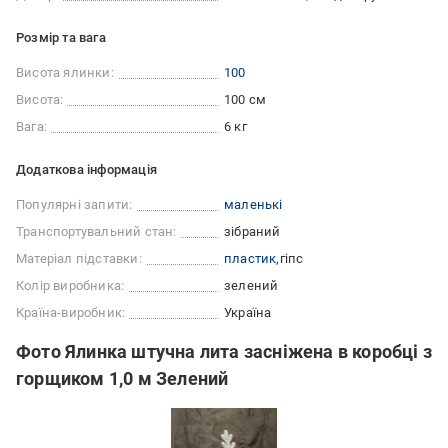
Розмір та вага
Висота ялинки:
100
Висота:
100 см
Вага:
6 кг
Додаткова інформація
Популярні запити:
маленькі
Транспортувальний стан:
зібраний
Матеріал підставки:
пластик
гіпс
Колір виробника:
зелений
Країна-виробник:
Україна
Фото Ялинка штучна лита засніжена в коробці з
горщиком 1,0 м Зелений