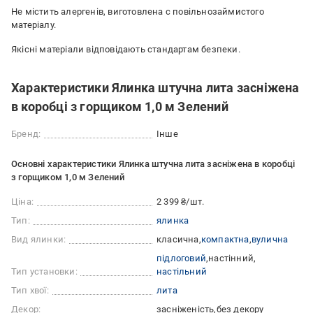
Не містить алергенів, виготовлена с повiльнозаймистого
матеріалу.
Якісні матеріали відповідають стандартам безпеки.
Характеристики Ялинка штучна лита засніжена
в коробці з горщиком 1,0 м Зелений
Бренд:
Інше
Основні характеристики Ялинка штучна лита засніжена в коробці
з горщиком 1,0 м Зелений
Ціна:
2 399 ₴/шт.
Тип:
ялинка
Вид ялинки:
класична
компактна
вулична
підлоговий
настінний
Тип установки:
настільний
Тип хвої:
лита
Декор:
засніженість
без декору