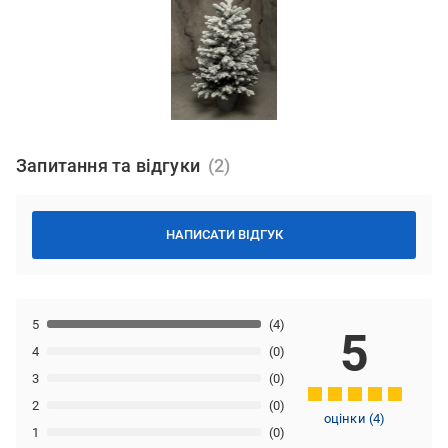
Запитання та відгуки
НАПИСАТИ ВІДГУК
5
(4)
5
4
(0)
3
(0)
2
(0)
оцінки
(
4
)
1
(0)