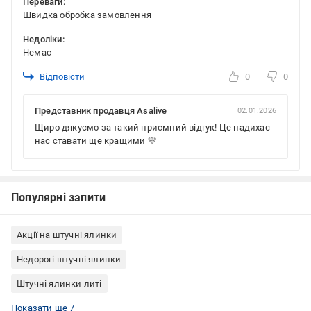
Переваги:
Швидка обробка замовлення
Недоліки:
Немає
Відповісти
0
0
Представник продавця Asalive
02.01.2026
Щиро дякуємо за такий приємний відгук! Це надихає
нас ставати ще кращими 💛
Популярні запити
Акції на штучні ялинки
Недорогі штучні ялинки
Штучні ялинки литі
Штучні ялинки з пластиковою підставкою
Штучні ялинки підлогові
Штучні ялинки настільні
Штучні ялинки вуличні
Штучні ялинки компактні
Ялинки штучні 1 метр
Штучні ялинки маленькі
Показати ще 7