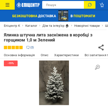
Епіцентр К
Каталог
Дім та інтер'єр 🏠
Новорічні товари
Ш
Ялинка штучна лита засніжена в коробці з
горщиком 1,0 м Зелений
2
Основна інформація
Опис
Характеристики
Всі запитання т