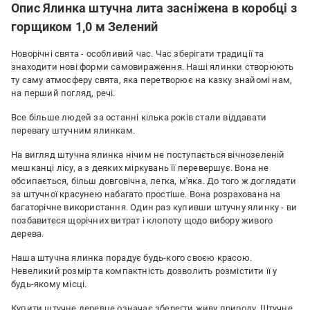
Опис Ялинка штучна лита засніжена в коробці з
горщиком 1,0 м Зелений
Новорічні свята - особливий час. Час зберігати традиції та
знаходити нові форми самовираження. Наші ялинки створюють
ту саму атмосферу свята, яка перетворює на казку знайомі нам,
на перший погляд, речі.
Все більше людей за останні кілька років стали віддавати
перевагу штучним ялинкам.
На вигляд штучна ялинка нічим не поступається вічнозеленій
мешканці лісу, а з деяких міркувань її перевершує. Вона не
обсипається, більш довговічна, легка, м'яка. До того ж доглядати
за штучної красунею набагато простіше. Вона розрахована на
багаторічне використання. Один раз купивши штучну ялинку - ви
позбавитеся щорічних витрат і клопоту щодо вибору живого
дерева.
Наша штучна ялинка порадує будь-кого своєю красою.
Невеликий розмір та компактність дозволить розмістити її у
будь-якому місці.
Купити штучне деревце означає зберегти живу природу. Штучне