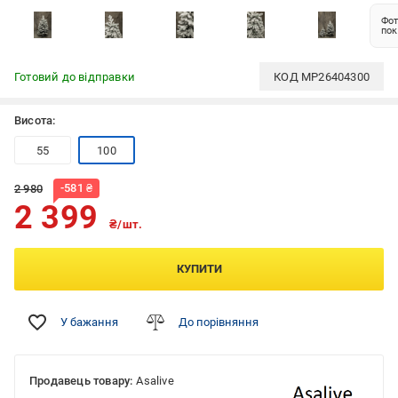
Фот
пок
Готовий до відправки
КОД
MP26404300
Висота:
55
100
-
581
₴
2 980
2 399
₴/шт.
КУПИТИ
У бажання
До порівняння
Продавець товару:
Asalive