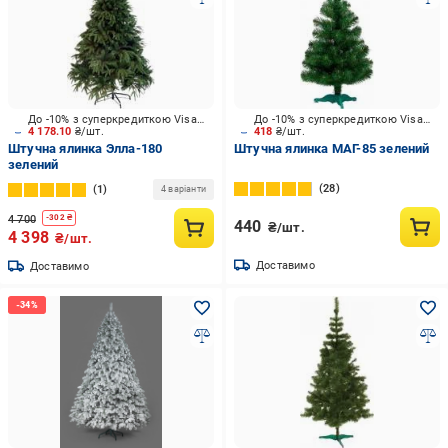
До -10% з суперкредиткою Visa Вигода
До -10% з суперкредиткою Visa Вигода
4 178.10
₴/шт.
418
₴/шт.
Штучна ялинка Элла-180
Штучна ялинка МАГ-85 зелений
зелений
28
1
4 варіанти
4 700
-
302
₴
440
₴/шт.
4 398
₴/шт.
Доставимо
Доставимо