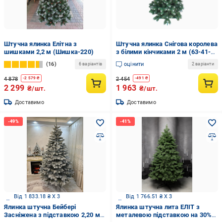
Штучна ялинка Елітна з
Штучна ялинка Снігова королева
шишками 2,2 м (Шишка-220)
з білими кінчиками 2 м (63-41-
С.К-200)
16
оцінити
6 варіантів
2 варіанти
4 878
2 454
-
2 579
₴
-
491
₴
2 299
1 963
₴/шт.
₴/шт.
Доставимо
Доставимо
Від 1 833.18 ₴ X 3
Від 1 766.51 ₴ X 3
Ялинка штучна Бейбері
Ялинка штучна лита ЕЛІТ з
Засніжена з підставкою 2,20 м
металевою підставкою на 30%