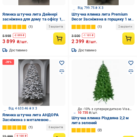
Від 799.75 ₴ X 3
Ялинка штучна лита Дейнері
Штучна ялинка лита Premium
засніжена для дому та офісу 1,8
Decor Засніжена в горщику 1 м
м (28400692)
Зелений
1
1
5 варіантів
2 варіанти
5 998
3 500
-
2 099
₴
-
1 101
₴
3 899
2 399
₴/шт.
₴/шт.
Доставимо
Доставимо
Від 4 633.46 ₴ X 3
До -10% з суперкредиткою Visa Вигода
10 735
₴/шт.
Ялинка штучна лита АНДОРА
Штучна ялинка Різдвяна 2,2 м
Засніжена з металевою
лита зелений
підставкою на 30% пишніша 2,52
1
6 варіантів
м модель 2025 року
2
22 999
-
9 100
₴