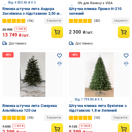
Від 4 583.46 ₴ X 3
-5% для бізнесу з VISA
Ялинка штучна лита Андора
Штучна ялинка Промо Н-210
Засніжена з підставкою 2,50 м
зелений
(12770405)
16
32
6 варіантів
4 варіанти
20 998
-
7 249
₴
2 300
₴/шт.
13 749
₴/шт.
Доставимо
Доставимо
Від 1 799.85 ₴ X 3
Ялинка штучна лита Смерека
Штучна ялинка лита Букінгем з
Альпійська 120 см
підставкою 1,8 м Зелений
10
12
5 варіантів
5 варіантів
4 000
9 125
-
1 601
₴
-
3 726
₴
2 399
5 399