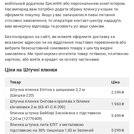
мобільний додатком EpicentrK або персональним комп’ютером.
Насамперед вам потрібно додати обрану ялинку у кошик та
оформити покупку. Якщо у вас залишилися певні питання
стосовно замовлення, то оператори контакт-центру нададуть
вам вичерпну відповідь та розвіють усі ваші сумніви.
Безпосередньо на сайті, ви можете оформити доставку за
вказаною адресою чи на відділення поштових перевізників або
вибрати безкоштовний самовивіз товару з центру видачі
замовлень. Ми пропонуємо оплатити товар: готівкою, платіжною
карткою, або взяти в кредит чи оплату частинами.
Ціни на Штучні ялинки
Товар
Ціна
Штучна ялинка Елітна з шишками 2,2 м
2 299 ₴
(Шишка-220)
Штучна ялинка Снігова королева з білими
1 963 ₴
кінчиками 2 м (63-41-С.К-200)
Ялинка штучна Бейбері Засніжена з підставкою
5 499 ₴
2,20 м (12770409)
Ялинка штучна лита ЕЛІТ з металевою
підставкою на 30% пишніша 1,82 м Зелений
5 299 ₴