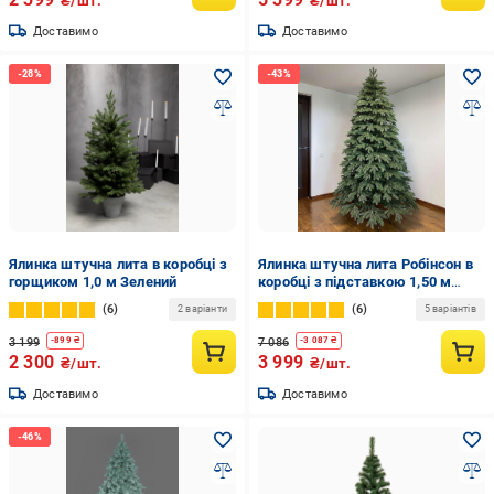
₴/шт.
₴/шт.
Доставимо
Доставимо
Ялинка штучна лита в коробці з
Ялинка штучна лита Робінсон в
горщиком 1,0 м Зелений
коробці з підставкою 1,50 м
Зелений
6
6
2 варіанти
5 варіантів
3 199
7 086
-
899
₴
-
3 087
₴
2 300
3 999
₴/шт.
₴/шт.
Доставимо
Доставимо