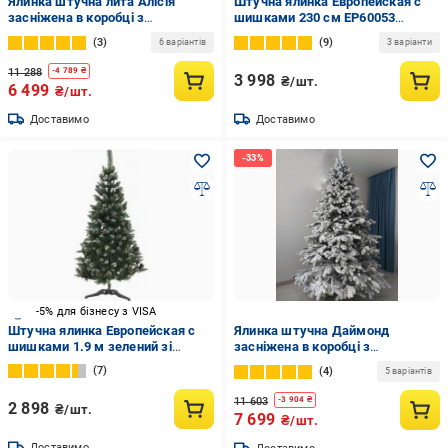
Ялинка штучна лита Алісія
Штучна ялинка Европейская с
засніжена в коробці з
шишками 230 см EP60053
підставкою 1,80 м
зелено-оливковий
3
9
6 варіантів
3 варіанти
11 288
-
4 789
₴
3 998
₴/шт.
6 499
₴/шт.
Доставимо
Доставимо
-5% для бізнесу з VISA
Штучна ялинка Европейская с
Ялинка штучна Даймонд
шишками 1.9 м зелений зі
засніжена в коробці з
сріблястим
підставкою 2,50 м Зелений
7
4
5 варіантів
11 603
-
3 904
₴
2 898
₴/шт.
7 699
₴/шт.
Доставимо