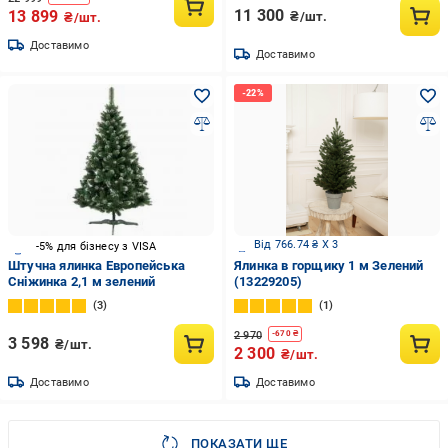
11 300
13 899
₴/шт.
₴/шт.
Доставимо
Доставимо
Від 766.74 ₴ X 3
-5% для бізнесу з VISA
Штучна ялинка Европейська
Ялинка в горщику 1 м Зелений
Сніжинка 2,1 м зелений
(13229205)
3
1
2 970
-
670
₴
3 598
₴/шт.
2 300
₴/шт.
Доставимо
Доставимо
ПОКАЗАТИ ЩЕ