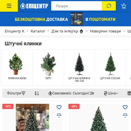
Епіцентр К
Каталог
Дім та інтер'єр 🏠
Новорічні товари
Ш
Штучні ялинки
ЯЛИНКИ ЖИВІ
ЛИТІ
ШТУЧНІ ЯЛИНКИ
ШТУЧНІ СОСНИ
180 СМ
Фільтри
Самовивіз:
Сьогодні
Ціна