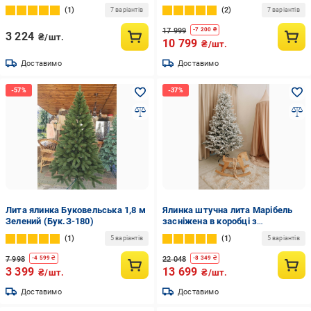
(13127950)
(12770376)
1
2
7 варіантів
7 варіантів
17 999
-
7 200
₴
3 224
₴/шт.
10 799
₴/шт.
Доставимо
Доставимо
Лита ялинка Буковельська 1,8 м
Ялинка штучна лита Марібель
Зелений (Бук.З-180)
засніжена в коробці з
підставкою 2,50 м Зелений
1
1
5 варіантів
5 варіантів
7 998
22 048
-
4 599
₴
-
8 349
₴
3 399
13 699
₴/шт.
₴/шт.
Доставимо
Доставимо