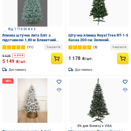
Від 1 716.50 ₴ X 3
Ялинка штучна лита Еліт з
Штучна ялинка Royal Tree RT-1-5
підставкою 1,80 м Блакитний
Казка 200 см Зелений
(12770380)
(13077034)
11
3
5 варіантів
6 варіантів
9 625
-
4 476
₴
1 178
₴/шт.
5 149
₴/шт.
Доставимо
Доставимо
-5% для бізнесу з VISA