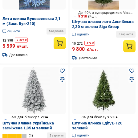
До -10% з суперкредиткою Visa Вигода
9 310
₴/шт.
Лита ялинка Буковельська 2,1
Штучна ялинка лита Альпійська
м (Засн.Бук-210)
2,30 м зелена Siga Group
оцінити
5 варіантів
оцінити
5 варіантів
12 998
-
7 399
₴
10 272
-
472
₴
5 599
₴/шт.
9 800
₴/шт.
Доставимо
Доставимо
-5% для бізнесу з VISA
-5% для бізнесу з VISA
Штучна ялинка Українська
Штучна ялинка Едіт/Е-120
засніжена 1,85 м зелений
зелений
оцінити
1
2 варіанти