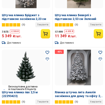
Штучна ялинка Бріджет з
Штучна ялинка Беверлі з
підставкою засніжена 2,23 см
підставкою 2,53 см Зелений
1
1
5 варіантів
5 варіантів
7 875
17 999
-
2 526
₴
-
6 650
₴
5 349
11 349
₴/шт.
₴/шт.
Доставимо
Доставимо
Безкоштовна доставка
в поштомати Епіцентр
Штучна ялинка пвх 2,5 м
Ялинка штучна лита Амелія
(22293423)
засніжена для дому та офісу 2,3
м (28391493)
1
1
7 варіантів
6 варіантів