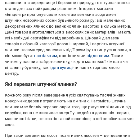
навколишнє середовище і бережете природу, то штучна ялинка
стане для вас найкращим рішенням. Інтернет-магазин
«Епіцентр» пропонує своїм клієнтам великий асортимент
штучних новорічних сосен будь-якого розміру: від маленьких
декоративних ялинок до великих ялин висотою в кілька метрів.
Дані товари виготовляються з високоякісних матеріалів і мають
усі необхідні сертифікати від виробника. Ціновий діапазон
товарів в обраній категорії доволі широкий, і вартість штучної
ялинки насамперед залежить від її розміру та типу установки, а
він може бути:
настільним
, настінним чи
підлоговим
. Таким
чином, у нас ви знайдете ялинку, як для маленької кімнати чи
вітальні у будинку, так і
для вулиці
чи навіть торгівельного
центру.
Які переваги штучної ялинки?
Кожного року після завершення усіх святкувань тисячі живих
новорічних дерев потрапляють на смітник. Натомість штучна
ялинка має безліч переваг, окрім того, що рятує живі ялинки від
вирубки, вона не викликає алергії у людей та домашніх тварин,
має пишні гілки, не жовтіє та найголовніше, з неї не обсипається
хвоя.
При такій великій кількості позитивних якостей – це ідеальний