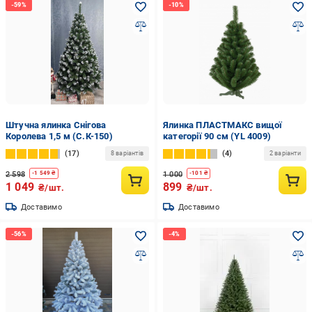
Штучна ялинка Снігова
Ялинка ПЛАСТМАКС вищої
Королева 1,5 м (С.К-150)
категорії 90 см (YL 4009)
17
4
8 варіантів
2 варіанти
2 598
1 000
-
1 549
₴
-
101
₴
1 049
899
₴/шт.
₴/шт.
Доставимо
Доставимо