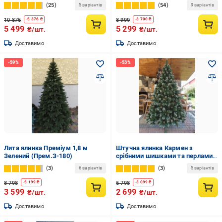
(12770409)
пишніша 1,82 м Зелений
25
54
5 варіантів
9 варіантів
(27986123)
10 875
8 999
-
5 376
₴
-
3 700
₴
5 499
5 299
₴/шт.
₴/шт.
Доставимо
Доставимо
Лита ялинка Преміум 1,8 м
Штучна ялинка Кармен з
Зелений (Прем.З-180)
срібними шишками та перлами
2,2 м (Карм.Ср-220)
3
3
6 варіантів
5 варіантів
8 798
5 798
-
5 199
₴
-
3 099
₴
3 599
2 699
₴/шт.
₴/шт.
Доставимо
Доставимо