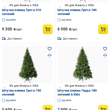
-5% для бізнесу з VISA
-5% для бізнесу з VISA
Штучна ялинка Грета-210
Штучна ялинка Грета-180
зелений
зелений
оцінити
оцінити
9 300
6 900
₴/шт.
₴/шт.
Доставимо
Доставимо
-5% для бізнесу з VISA
-5% для бізнесу з VISA
Штучна ялинка Грета-150
Штучна ялинка Герда-180
зелений
зелений A Kids
оцінити
оцінити
5 600
7 900
₴/шт.
₴/шт.