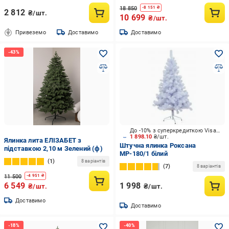
18 850
-
8 151
₴
2 812
₴/шт.
10 699
₴/шт.
Привеземо
Доставимо
Доставимо
До -10% з суперкредиткою Visa Вигода
1 898.10
₴/шт.
Ялинка лита ЕЛІЗАБЕТ з
Штучна ялинка Роксана
підставкою 2,10 м Зелений (ф)
МР-180/1 білий
1
8 варіантів
7
8 варіантів
11 500
-
4 951
₴
6 549
1 998
₴/шт.
₴/шт.
Доставимо
Доставимо