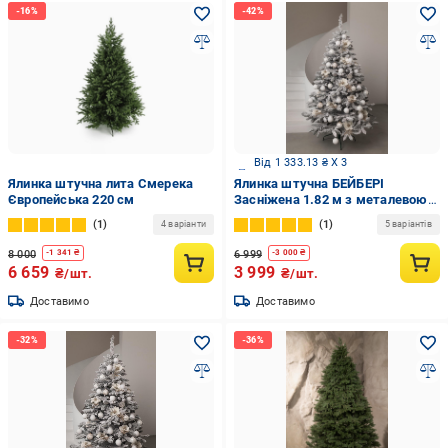
Від 1 333.13 ₴ X 3
Ялинка штучна лита Смерека
Ялинка штучна БЕЙБЕРІ
Європейська 220 см
Засніжена 1.82 м з металевою
підставкою на 30% пишніша,
1
1
4 варіанти
5 варіантів
модель 2025 року
8 000
6 999
-
1 341
₴
-
3 000
₴
6 659
3 999
₴/шт.
₴/шт.
Доставимо
Доставимо