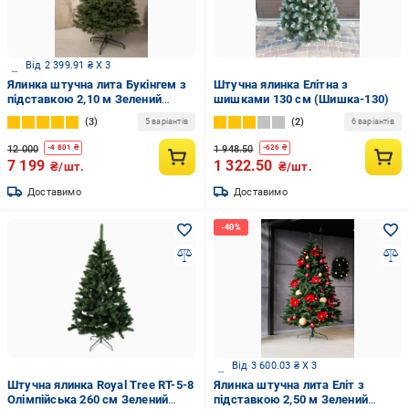
Від 2 399.91 ₴ X 3
Ялинка штучна лита Букінгем з
Штучна ялинка Елітна з
підставкою 2,10 м Зелений
шишками 130 см (Шишка-130)
(26259454)
3
2
5 варіантів
6 варіантів
12 000
1 948.50
-
4 801
₴
-
626
₴
7 199
1 322.50
₴/шт.
₴/шт.
Доставимо
Доставимо
Від 3 600.03 ₴ X 3
Штучна ялинка Royal Tree RT-5-8
Ялинка штучна лита Еліт з
Олімпійська 260 см Зелений
підставкою 2,50 м Зелений