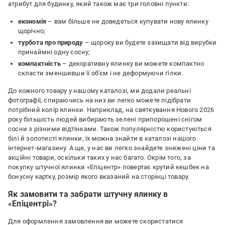
атрибут для будинку, який також має три головні пункти:
економія
– вам більше не доведеться купувати нову ялинку
щорічно;
турбота про природу
– щороку ви будете захищати від вирубки
принаймні одну сосну;
компактність
– декоративну ялинку ви можете компактно
скласти зменшивши її об'єм і не деформуючи гілки.
До кожного товару у нашому каталозі, ми додали реальні
фотографії, спираючись на них ви легко можете підібрати
потрібний колір ялинки. Наприклад, на святкування Нового 2026
року більшість людей вибирають зелені припорошені снігом
сосни з різними відтінками. Також популярністю користуються
білі й золотисті ялинки, їх можна знайти в каталозі нашого
інтернет-магазину. А ще, у нас ви легко знайдете знижені ціни та
акційні товари, оскільки таких у нас багато. Окрім того, за
покупку штучної ялинки «Епіцентр» повертає крутий кешбек на
бонусну картку, розмір якого вказаний на сторінці товару.
Як замовити та забрати штучну ялинку в
«Епіцентрі»?
Для оформлення замовлення ви можете скористатися