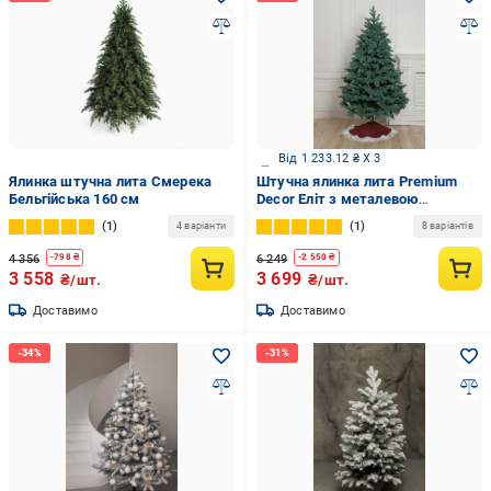
Від 1 233.12 ₴ X 3
Ялинка штучна лита Смерека
Штучна ялинка лита Premium
Бельгійська 160 см
Decor Еліт з металевою
підставкою 1,5 м Блакитний
1
1
4 варіанти
8 варіантів
4 356
6 249
-
798
₴
-
2 550
₴
3 558
3 699
₴/шт.
₴/шт.
Доставимо
Доставимо