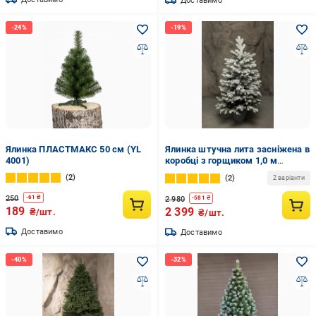
Доставимо
Ялинка ПЛАСТМАКС 50 см (YL
Ялинка штучна лита засніжена в
4001)
коробці з горщиком 1,0 м
Зелений
2
2
2 варіанти
250
-
61
₴
2 980
-
581
₴
189
2 399
₴/шт.
₴/шт.
Доставимо
Доставимо