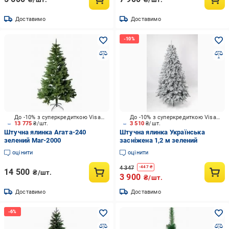
Доставимо
Доставимо
До -10% з суперкредиткою Visa Вигода
До -10% з суперкредиткою Visa Вигода
13 775
₴/шт.
3 510
₴/шт.
Штучна ялинка Агата-240
Штучна ялинка Українська
зелений Маг-2000
засніжена 1,2 м зелений
оцінити
оцінити
4 347
-
447
₴
14 500
₴/шт.
3 900
₴/шт.
Доставимо
Доставимо