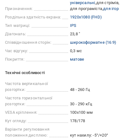
універсальні
для стрімів
Призначення:
для програміста
для ігор
Роздільна здатність екрана:
1920x1080 (FHD)
Тип матриці:
IPS
Діагональ:
23,8 "
Співвідношення сторін:
широкоформатне (16:9)
Час відгуку:
0,3 мс
Покриття:
матове
Технічні особливості
Частота вертикальної
розгортки:
48 - 260 Гц
Частота горизонтальної
розгортки:
30 - 290 кГц
VESA кріплення:
100x100 мм
Кут огляду:
178/178
Варіанти регулювання
положення дисплею:
кут нахилу: -5°/+20°