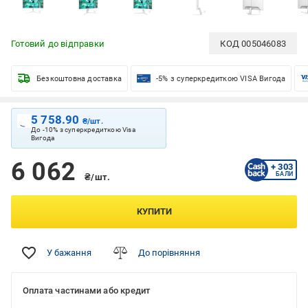
Готовий до відправки
КОД
005046083
Безкоштовна доставка
-5% з суперкредиткою VISA Вигода
5 758.90
₴/шт.
До -10% з суперкредиткою Visa
Вигода
6 062
+ 303
БАЛИ
₴/шт.
КУПИТИ
У бажання
До порівняння
Оплата частинами або кредит