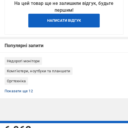
На цей товар ще не залишили відгук, будьте
першим!
НАПИСАТИ ВІДГУК
Популярні запити
Недорогі монітори
Комп'ютери, ноутбуки та планшети
Оргтехніка
Монітори Philips
Широкоформатні монітори із співвідношенням сторін 16:9
Монітори з матовим екраном
Монітори Full HD 1920x1080
Ігрові монітори (геймерські)
Монітори Flicker-Free
Монітори з IPS матрицею
Монітори Lowblue Light
Монітори з DisplayPort
Монітори з регулюванням нахилу
Монітори універсальні
Білі монітори
Показати ще 12