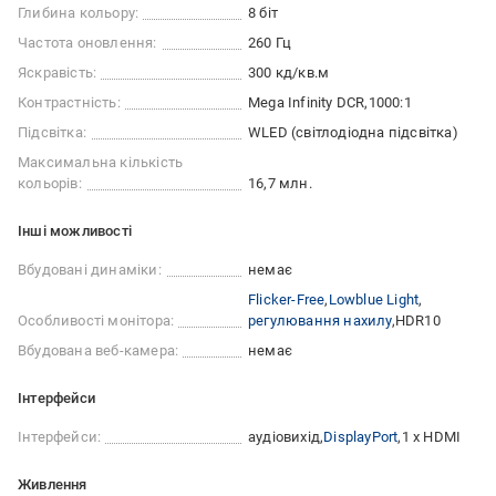
Глибина кольору:
8 біт
Частота оновлення:
260 Гц
Яскравість:
300 кд/кв.м
Контрастність:
Mega Infinity DCR
1000:1
Підсвітка:
WLED (світлодіодна підсвітка)
Максимальна кількість
кольорів:
16,7 млн.
Iншi можливостi
Вбудовані динаміки:
немає
Flicker-Free
Lowblue Light
Особливості монітора:
регулювання нахилу
HDR10
Вбудована веб-камера:
немає
Інтерфейси
Інтерфейси:
аудіовихід
DisplayPort
1 x HDMI
Живлення