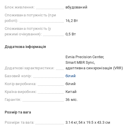
Блок живлення:
вбудований
Споживана потужність (при
роботі):
16,2 Вт
Споживана потужність (у
режимі очікування):
0,5 Вт
Додаткова інформація
Evnia Precision Center
Smart MBR Sync
Додаткові характеристики:
адаптивна синхронізація (VRR)
Базовий колір:
білий
Колір виробника:
білий
Країна-виробник:
Китай
Гарантія:
36 міс.
Розмір та вага
Розміри та вага:
3.14 кг
54 x 19.5 x 43.3 см