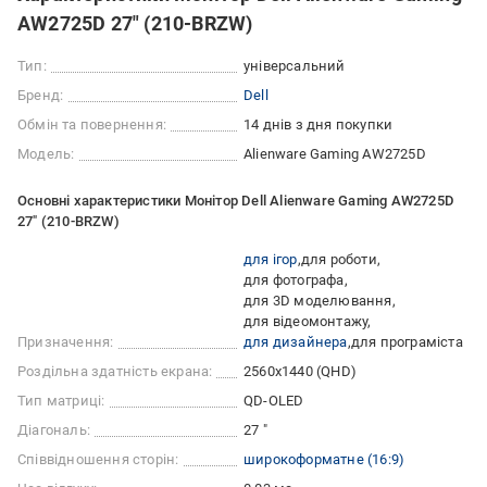
AW2725D 27" (210-BRZW)
Тип:
універсальний
Бренд:
Dell
Обмін та повернення:
14 днів з дня покупки
Модель:
Alienware Gaming AW2725D
Основні характеристики Монітор Dell Alienware Gaming AW2725D
27" (210-BRZW)
для ігор
для роботи
для фотографа
для 3D моделювання
для відеомонтажу
Призначення:
для дизайнера
для програміста
Роздільна здатність екрана:
2560x1440 (QHD)
Тип матриці:
QD-OLED
Діагональ:
27 "
Співвідношення сторін:
широкоформатне (16:9)