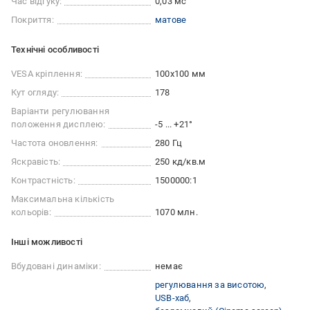
Час відгуку:
0,03 мс
Покриття:
матове
Технічні особливості
VESA кріплення:
100x100 мм
Кут огляду:
178
Варіанти регулювання
положення дисплею:
-5 ... +21°
Частота оновлення:
280 Гц
Яскравість:
250 кд/кв.м
Контрастність:
1500000:1
Максимальна кількість
кольорів:
1070 млн.
Iншi можливостi
Вбудовані динаміки:
немає
регулювання за висотою
USB-хаб