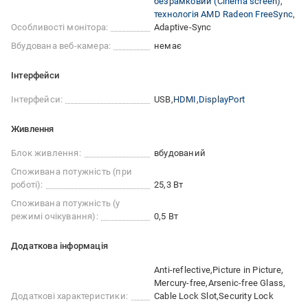
безрамковий (Сinema screen)
технологія AMD Radeon FreeSync
Особливості монітора:
Adaptive-Sync
Вбудована веб-камера:
немає
Інтерфейси
Інтерфейси:
USB
HDMI
DisplayPort
Живлення
Блок живлення:
вбудований
Споживана потужність (при
роботі):
25,3 Вт
Споживана потужність (у
режимі очікування):
0,5 Вт
Додаткова інформація
Anti-reflective
Picture in Picture
Mercury-free
Arsenic-free Glass
Додаткові характеристики:
Cable Lock Slot
Security Lock