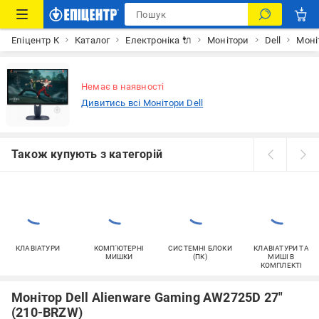
Епіцентр К
Каталог
Електроніка 🔌
Монітори
Dell
Моні
Немає в наявності
Дивитись всі Монітори Dell
Також купують з категорій
КЛАВІАТУРИ
КОМП'ЮТЕРНІ
СИСТЕМНІ БЛОКИ
КЛАВІАТУРИ ТА
МИШКИ
(ПК)
МИШІ В
КОМПЛЕКТІ
Монітор Dell Alienware Gaming AW2725D 27"
(210-BRZW)