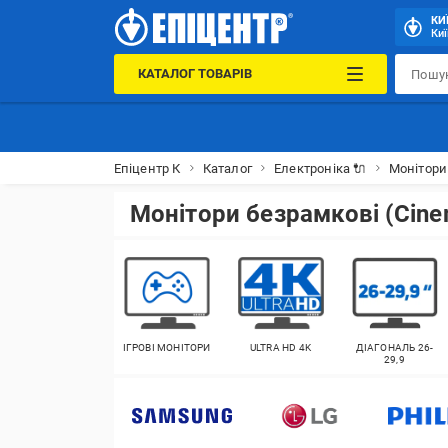
КИ
Киї
КАТАЛОГ ТОВАРІВ
Епіцентр К
Каталог
Електроніка 🔌
Монітори
Монітори безрамкові (Сine
ІГРОВІ МОНІТОРИ
ULTRA HD 4K
ДІАГОНАЛЬ 26-
29,9