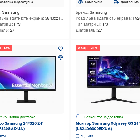
оставка недоступна
Cамовивіз
Доставимо
д
Samsung
Бренд
Samsung
льна здатність екрана
3840x2160 (UHD 4K)
Роздільна здатність екрана
1920x10
атриці
IPS
Тип матриці
IPS
наль
27
Діагональ
27
езкоштовна доставка
Безкоштовна доставка
ор Samsung 24F320 24"
Монітор Samsung Odyssey G3 24"
F320GAIXUA)
(LS24DG300EIXUA)
нити
оцінити