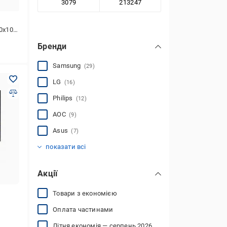
80 (FHD)
Бренди
Samsung
(29)
LG
(16)
Philips
(12)
AOC
(9)
Asus
(7)
Dell
Acer
MSI
Gigabyte
Iiyama
BenQ
Lenovo
ViewSonic
Apple
EvroMedia
(2)
(21)
(20)
(6)
(1)
(2)
(1)
(5)
(2)
(2)
показати всі
Акції
Товари з економією
Оплата частинами
Літня економія — серпень 2026