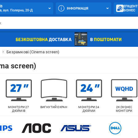
ЇВ
ЕПІЦЕНТ
ІНФОРМАЦІЯ
в, вул. Полярна, 20-Д
БІЗНЕС
Безрамкові (Сinema screen)
ma screen)
МОНІТОРИ 27
ВИГНУТИЙ ЕКРАН
МОНІТОРИ 24
2K (WQHD)
ДЮЙМІВ
ДЮЙМИ
МОНІТОРИ