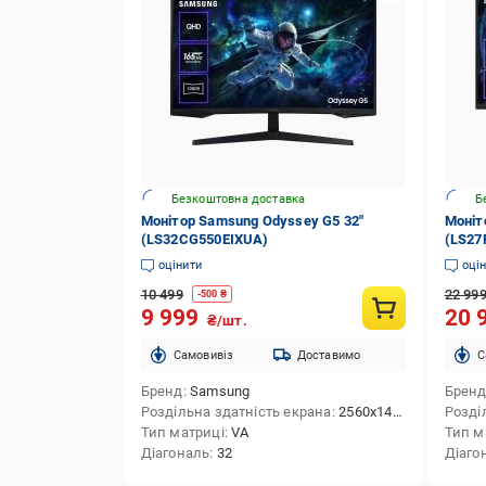
Безкоштовна доставка
Б
Монітор Samsung Odyssey G5 32"
Моніт
(LS32CG550EIXUA)
(LS27
оцінити
оці
10 499
22 99
-
500
₴
9 999
20 
₴/шт.
Cамовивіз
Доставимо
C
Бренд
Samsung
Брен
Роздільна здатність екрана
2560x1440 (QHD)
Розді
Тип матриці
VA
Тип м
Діагональ
32
Діаго