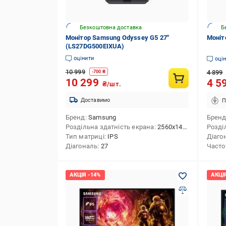
Безкоштовна доставка
Б
Монітор Samsung Odyssey G5 27"
Моніт
(LS27DG500EIXUA)
оцінити
оці
10 999
4 899
-
700
₴
10 299
4 5
₴/шт.
Доставимо
П
Бренд
Samsung
Брен
Роздільна здатність екрана
2560x1440 (QHD)
Розді
Тип матриці
IPS
Діаго
Діагональ
27
Часто