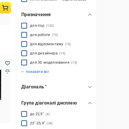
Призначення
для ігор
(102)
для роботи
(72)
для відеомонтажу
(15)
для дизайнера
(15)
для 3D моделювання
(13)
для фотографа
для програміста
для стрімів
для відеоспостереження
для трейдингу
універсальні
(5)
(72)
(3)
(12)
(44)
(2)
показати всі
Діагональ "
15.6
(2)
Група діагоналі дисплею
21.45
(1)
21.5
(2)
до 22,9"
(4)
23.8
(13)
23"-25,9"
(36)