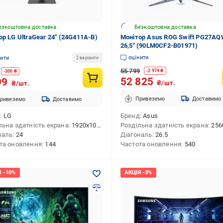
езкоштовна доставка
Безкоштовна доставка
ор LG UltraGear 24" (24G411A-B)
Монітор Asus ROG Swift PG27A
26,5" (90LM0CF2-B01971)
оцінити
нити
2 варіанти
55 799
-
2 974
₴
-
300
₴
52 825
99
₴/шт.
₴/шт.
Привеземо
Доставимо
ривеземо
Доставимо
д
LG
Бренд
Asus
льна здатність екрана
1920x1080 (FHD)
Роздільна здатність екрана
2560x14
наль
24
Діагональ
26.5
та оновлення
144
Частота оновлення
540