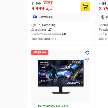
11 499
4 399
-
1 500
₴
9 999
3 7
₴/шт.
Доставимо
C
Бренд
Samsung
Брен
Діагональ
27
Розді
Частота оновлення
60
Тип м
Тип матриці
IPS
Діаго
Безкоштовна доставка