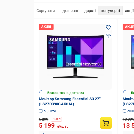
Сортувати
дешевші
дорогі
популярні
акції
Безкоштовна доставка
Б
Монітор Samsung Essential S3 27"
Моніт
(LS27D390GAIXUA)
(LS27
оцінити
оці
5 299
13 99
-
100
₴
5 199
13 
₴/шт.