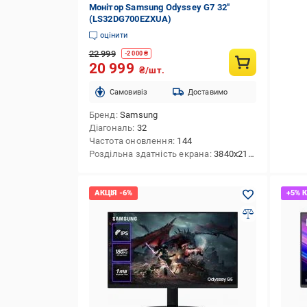
Монітор Samsung Odyssey G7 32"
(LS32DG700EZXUA)
оцінити
22 999
-
2 000
₴
20 999
₴/шт.
Cамовивіз
Доставимо
Бренд
Samsung
Діагональ
32
Частота оновлення
144
Роздільна здатність екрана
3840x2160 (UHD 4K)