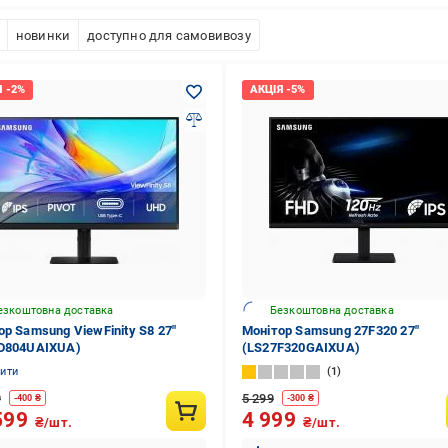
новинки
доступно для самовивозу
езкоштовна доставка
Безкоштовна доставка
ор Samsung ViewFinity S8 27"
Монітор Samsung 27F320 27"
D804UAIXUA)
(LS27F320GAIXUA)
нити
1
9
5 299
-
400
₴
-
300
₴
599
4 999
₴/шт.
₴/шт.