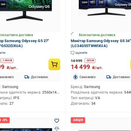
езкоштовна доставка
Безкоштовна доставка
ор Samsung Odyssey G5 27"
Монітор Samsung Odyssey G5 34"
FG532EIXUA)
(LC34G55TWWIXUA)
нити
оцінити
14 999
-
1 000
₴
-
500
₴
99
14 499
₴/шт.
₴/шт.
амовивіз
Доставимо
Cамовивіз
Доставимо
д
Samsung
Бренд
Samsung
льна здатність екрана
2560x1440 (QHD)
Роздільна здатність екрана
3440x144
атриці
IPS
Тип матриці
VA
наль
27
Діагональ
34