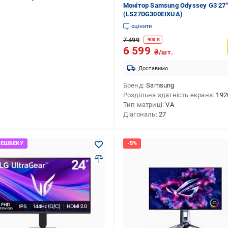
Монітор Samsung Odyssey G3 27"
(LS27DG300EIXUA)
оцінити
7 499
-
900
₴
6 599
₴/шт.
Доставимо
Бренд
Samsung
Роздільна здатність екрана
1920x10
Тип матриці
VA
Діагональ
27