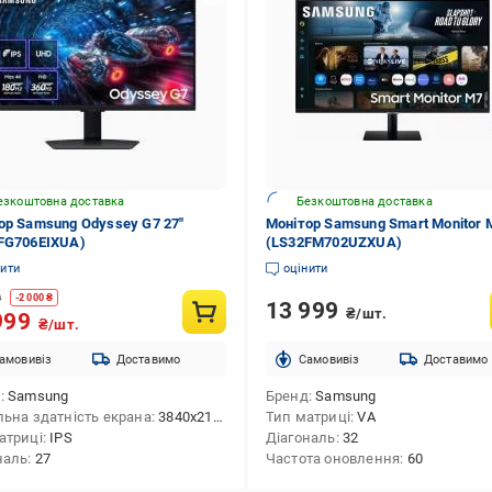
езкоштовна доставка
Безкоштовна доставка
ор Samsung Odyssey G7 27"
Монітор Samsung Smart Monitor 
FG706EIXUA)
(LS32FM702UZXUA)
нити
оцінити
9
-
2 000
₴
13 999
₴/шт.
999
₴/шт.
амовивіз
Доставимо
Cамовивіз
Доставимо
д
Samsung
Бренд
Samsung
льна здатність екрана
3840x2160 (UHD 4K)
Тип матриці
VA
атриці
IPS
Діагональ
32
наль
27
Частота оновлення
60