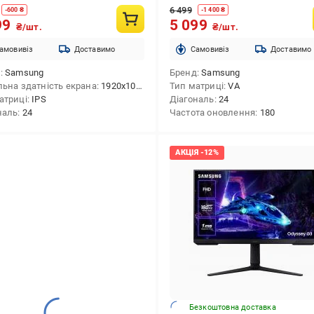
6 499
-
600
₴
-
1 400
₴
99
5 099
₴/шт.
₴/шт.
амовивіз
Доставимо
Cамовивіз
Доставимо
д
Samsung
Бренд
Samsung
льна здатність екрана
1920x1080 (FHD)
Тип матриці
VA
атриці
IPS
Діагональ
24
наль
24
Частота оновлення
180
Безкоштовна доставка