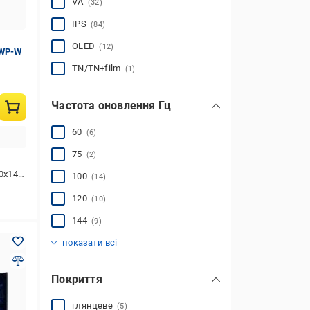
VA
(32)
IPS
(84)
OLED
(12)
QWP-W
TN/TN+film
(1)
Частота оновлення Гц
60
(6)
75
(2)
40 (QHD)
100
(14)
120
(10)
144
(9)
160
165
170
175
180
200
220
240
260
280
300
320
350
360
480
540
(1)
(3)
(2)
(1)
(20)
(4)
(1)
(11)
(1)
(2)
(2)
(1)
(1)
(1)
(1)
(1)
показати всі
Покриття
глянцеве
(5)