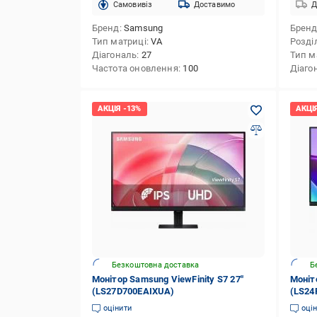
Cамовивіз
Доставимо
Д
Бренд
Samsung
Брен
Тип матриці
VA
Розді
Діагональ
27
Тип м
Частота оновлення
100
Діаго
Безкоштовна доставка
Б
Монітор Samsung ViewFinity S7 27"
Моніт
(LS27D700EAIXUA)
(LS24
оцінити
оці