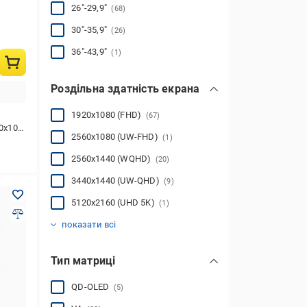
24
(5)
26"-29,9"
(68)
24.1
24.5
26.5
27
29
31.5
32
33.9
34
40
(45)
(1)
(8)
(8)
(1)
(1)
(3)
(3)
(3)
(1)
показати всі
30"-35,9"
(26)
36"-43,9"
(1)
Роздільна здатність екрана
1920x1080 (FHD)
(67)
80 (FHD)
2560x1080 (UW-FHD)
(1)
2560x1440 (WQHD)
(20)
3440x1440 (UW-QHD)
(9)
5120x2160 (UHD 5K)
(1)
3840x2160 (UHD 4K)
5120x2880
(1)
(19)
показати всі
Тип матриці
QD-OLED
(5)