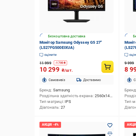
Безкоштовна доставка
Б
Монітор Samsung Odyssey G5 27"
Моніт
(LS27FG500EIXUA)
(LS27
оцінити
оці
11 999
9 999
-
1 700
₴
10 299
8 9
₴/шт.
Cамовивіз
Доставимо
C
Бренд
Samsung
Брен
Роздільна здатність екрана
2560x1440 (QHD)
Розді
Тип матриці
IPS
Тип м
Діагональ
27
Діаго