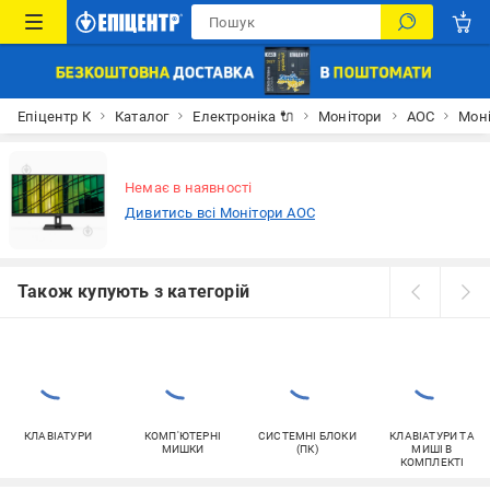
Епіцентр К
Каталог
Електроніка 🔌
Монітори
AOC
Моні
Немає в наявності
Дивитись всі Монітори AOC
Також купують з категорій
КЛАВІАТУРИ
КОМП'ЮТЕРНІ
СИСТЕМНІ БЛОКИ
КЛАВІАТУРИ ТА
МИШКИ
(ПК)
МИШІ В
КОМПЛЕКТІ