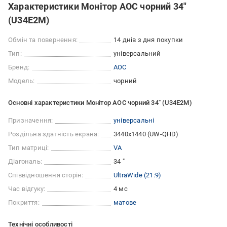
Характеристики Монітор AOC чорний 34"
(U34E2M)
Обмін та повернення:
14 днів з дня покупки
Тип:
універсальний
Бренд:
AOC
Модель:
чорний
Основні характеристики Монітор AOC чорний 34" (U34E2M)
Призначення:
універсальні
Роздільна здатність екрана:
3440x1440 (UW-QHD)
Тип матриці:
VA
Діагональ:
34 "
Співвідношення сторін:
UltraWide (21:9)
Час відгуку:
4 мс
Покриття:
матове
Технічні особливості