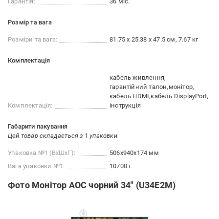
Гарантія:
36 міс.
Розмір та вага
Розміри та вага:
81.75 x 25.38 x 47.5 см, 7.67 кг
Комплектація
кабель живлення
гарантійний талон
монітор
кабель HDMI
кабель DisplayPort
Комплектація:
інструкція
Габарити пакування
Цей товар складається з 1 упаковки
Упаковка №1 (ВхШхГ):
506x940x174 мм
Вага упаковки №1:
10700 г
Фото Монітор AOC чорний 34" (U34E2M)