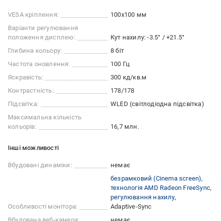
VESA кріплення:
100x100 мм
Варіанти регулювання
положення дисплею:
Кут нахилу: -3.5° / +21.5°
Глибина кольору:
8 біт
Частота оновлення:
100 Гц
Яскравість:
300 кд/кв.м
Контрастність:
178/178
Підсвітка:
WLED (світлодіодна підсвітка)
Максимальна кількість
кольорів:
16,7 млн.
Iншi можливостi
Вбудовані динаміки:
немає
безрамковий (Сinema screen)
технологія AMD Radeon FreeSync
регулювання нахилу
Особливості монітора:
Adaptive-Sync
Вбудована веб-камера:
немає