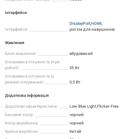
Інтерфейси
DisplayPort
HDMI
Інтерфейси:
роз'єм для навушників
Живлення
Блок живлення:
вбудований
Споживана потужність (при
роботі):
35 Вт
Споживана потужність (у
режимі очікування):
0,5 Вт
Додаткова інформація
Додаткові характеристики:
Low Blue Light
Flicker-Free
Базовий колір:
чорний
Колір виробника:
чорний
Країна-виробник:
Китай