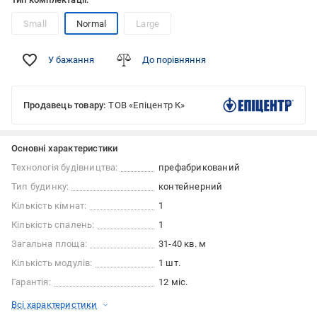
Small
Normal
Large
У бажання
До порівняння
Продавець товару:
ТОВ «Епіцентр К»
Основні характеристики
Технологія будівництва:
префабрикований
Тип будинку:
контейнерний
Кількість кімнат:
1
Кількість спалень:
1
Загальна площа:
31-40 кв. м
Кількість модулів:
1 шт.
Гарантія:
12 міс.
Всі характеристики