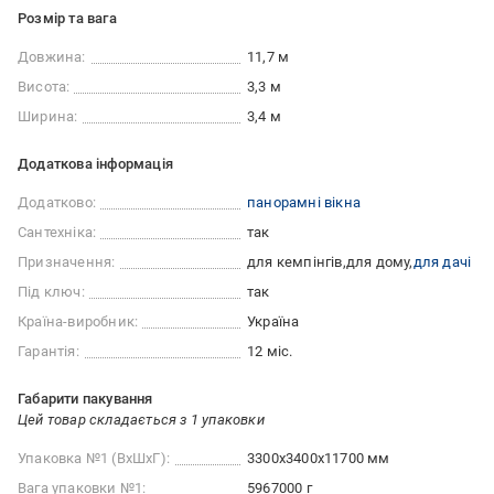
Розмір та вага
Довжина:
11,7 м
Висота:
3,3 м
Ширина:
3,4 м
Додаткова інформація
Додатково:
панорамні вікна
Сантехніка:
так
Призначення:
для кемпінгів
для дому
для дачі
Під ключ:
так
Країна-виробник:
Україна
Гарантія:
12 міс.
Габарити пакування
Цей товар складається з 1 упаковки
Упаковка №1 (ВхШхГ):
3300x3400x11700 мм
Вага упаковки №1:
5967000 г