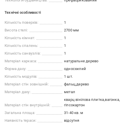
Технологія будівництва:
префабрикований
Технічні особливості
Кількість поверхів:
1
Висота стелі:
2700 мм
Кількість кімнат:
1
Кількість спалень:
1
Кількість санвузлів:
1
Матеріал каркаса:
натуральне дерево
Форма даху:
односхилий
Кількість модулів:
1 шт.
Матеріал стін зовнішній:
фальц
дерево
Матеріал даху:
метал
кварц вінілова плитка
вагонка
Матеріал стін внутрішній:
гіпсокартон
Загальна площа:
31-40 кв. м
Наявність тераси:
відсутня