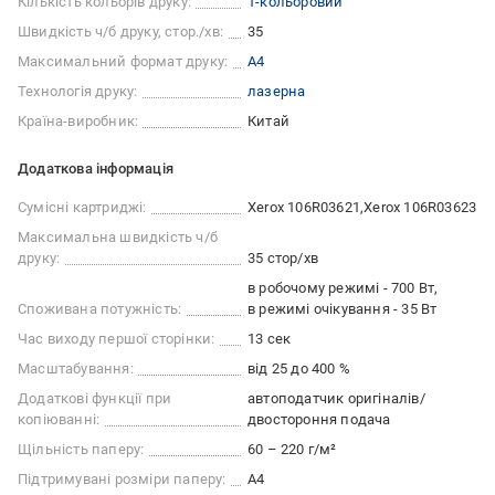
Кількість кольорів друку:
1-кольоровий
Швидкість ч/б друку, стор./хв:
35
Максимальний формат друку:
А4
Технологія друку:
лазерна
Країна-виробник:
Китай
Додаткова інформація
Сумісні картриджі:
Xerox 106R03621
Xerox 106R03623
Максимальна швидкість ч/б
друку:
35 стор/хв
в робочому режимі - 700 Вт
Споживана потужність:
в режимі очікування - 35 Вт
Час виходу першої сторінки:
13 сек
Масштабування:
від 25 до 400 %
Додаткові функції при
автоподатчик оригіналів/
копіюванні:
двостороння подача
Щільність паперу:
60 – 220 г/м²
Підтримувані розміри паперу:
А4