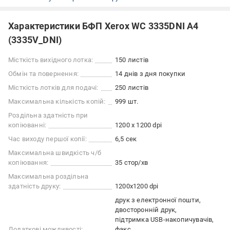
Характеристики БФП Xerox WC 3335DNI А4
(3335V_DNI)
Місткість вихідного лотка:
150 листів
Обмін та повернення:
14 днів з дня покупки
Місткість лотків для подачі:
250 листів
Максимальна кількість копій:
999 шт.
Роздільна здатність при
копіюванні:
1200 х 1200 dpi
Час виходу першої копії:
6,5 сек
Максимальна швидкість ч/б
копіювання:
35 стор/хв
Максимальна роздільна
здатність друку:
1200x1200 dpi
друк з електронної пошти
двосторонній друк
підтримка USB-накопичувачів
Додаткові можливості:
факс