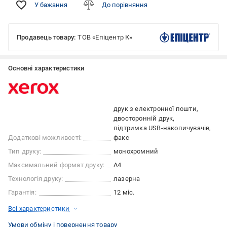
У бажання
До порівняння
Продавець товару:
ТОВ «Епіцентр К»
Основні характеристики
друк з електронної пошти
двосторонній друк
підтримка USB-накопичувачів
Додаткові можливості:
факс
Тип друку:
монохромний
Максимальний формат друку:
А4
Технологія друку:
лазерна
Гарантія:
12 міс.
Всі характеристики
Умови обміну і повернення товару