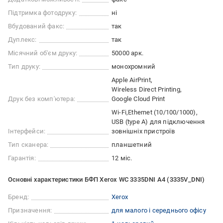
Підтримка фотодруку:
ні
Вбудований факс:
так
Дуплекс:
так
Місячний об'єм друку:
50000 арк.
Тип друку:
монохромний
Apple AirPrint
Wireless Direct Printing
Друк без комп'ютера:
Google Cloud Print
Wi-Fi
Ethernet (10/100/1000)
USB (type A) для підключення
Інтерфейси:
зовнішніх пристроїв
Тип сканера:
планшетний
Гарантія:
12 міс.
Основні характеристики БФП Xerox WC 3335DNI А4 (3335V_DNI)
Бренд:
Xerox
Призначення:
для малого і середнього офісу