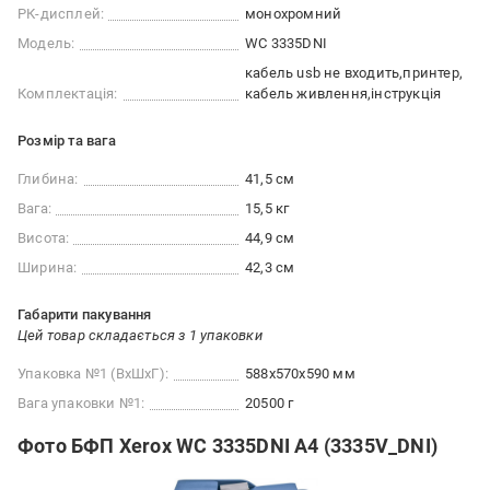
РК-дисплей:
монохромний
Модель:
WC 3335DNI
кабель usb не входить
принтер
Комплектація:
кабель живлення
інструкція
Розмір та вага
Глибина:
41,5 см
Вага:
15,5 кг
Висота:
44,9 см
Ширина:
42,3 см
Габарити пакування
Цей товар складається з 1 упаковки
Упаковка №1 (ВхШхГ):
588x570x590 мм
Вага упаковки №1:
20500 г
Фото БФП Xerox WC 3335DNI А4 (3335V_DNI)