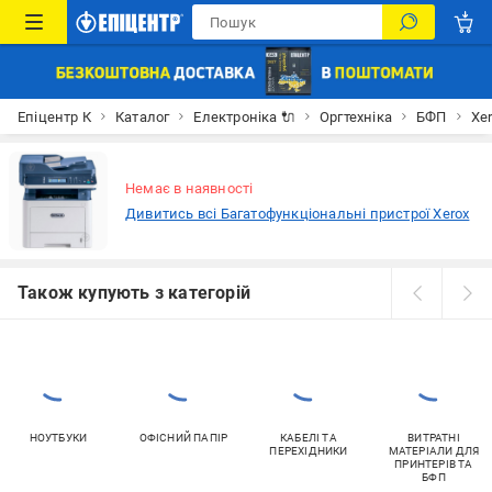
Епіцентр К
Каталог
Електроніка 🔌
Оргтехніка
БФП
Xe
Немає в наявності
Дивитись всі Багатофункціональні пристрої Xerox
Також купують з категорій
НОУТБУКИ
ОФІСНИЙ ПАПІР
КАБЕЛІ ТА
ВИТРАТНІ
ПЕРЕХІДНИКИ
МАТЕРІАЛИ ДЛЯ
ПРИНТЕРІВ ТА
БФП