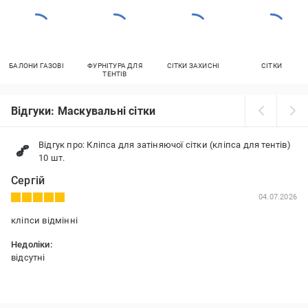
БАЛОНИ ГАЗОВІ
ФУРНІТУРА ДЛЯ
СІТКИ ЗАХИСНІ
СІТКИ
ТЕНТІВ
Відгуки: Маскувальні сітки
Відгук про: Кліпса для затіняючої сітки (кліпса для тентів)
10 шт.
Сергій
04.07.2026
кліпси відмінні
Недоліки:
відсутні