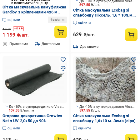
До -10% з суперкредиткою Visa Вигода
в поштомати Епіцентр
597.55
₴/шт.
Сітка маскувальна камуфляжна
Сітка маскувальна Ecobag зі
Gardlov з кріпленнями 4х6 м
спанбонду Піксель, 1,6 * 10п.м,
(27384)
оцінити
Дуб
4 варіанти
оцінити
1 650
-
451
₴
629
1 199
₴/шт.
₴/шт.
Привеземо
Доставимо
Доставимо
До -10% з суперкредиткою Visa Вигода
До -10% з суперкредиткою Visa Вигода
107.35
₴/пог. м
597.55
₴/шт.
Огорожа декоративна Growtex
Сітка маскувальна Ecobag зі
Net з UV 2,0x50 до 90%
спанбонду 1,6x10 м. Зима (сіра)
оцінити
оцінити