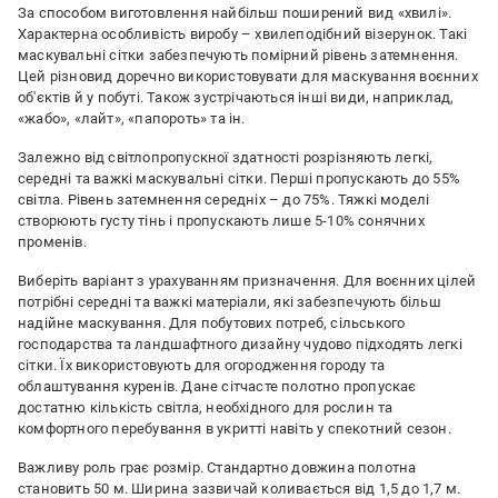
За способом виготовлення найбільш поширений вид «хвилі».
Характерна особливість виробу – хвилеподібний візерунок. Такі
маскувальні сітки забезпечують помірний рівень затемнення.
Цей різновид доречно використовувати для маскування воєнних
об'єктів й у побуті. Також зустрічаються інші види, наприклад,
«жабо», «лайт», «папороть» та ін.
Залежно від світлопропускної здатності розрізняють легкі,
середні та важкі маскувальні сітки. Перші пропускають до 55%
світла. Рівень затемнення середніх – до 75%. Тяжкі моделі
створюють густу тінь і пропускають лише 5-10% сонячних
променів.
Виберіть варіант з урахуванням призначення. Для воєнних цілей
потрібні середні та важкі матеріали, які забезпечують більш
надійне маскування. Для побутових потреб, сільського
господарства та ландшафтного дизайну чудово підходять легкі
сітки. Їх використовують для огородження городу та
облаштування куренів. Дане сітчасте полотно пропускає
достатню кількість світла, необхідного для рослин та
комфортного перебування в укритті навіть у спекотний сезон.
Важливу роль грає розмір. Стандартно довжина полотна
становить 50 м. Ширина зазвичай коливається від 1,5 до 1,7 м.