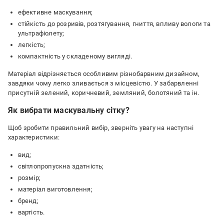
ефективне маскування;
стійкість до розривів, розтягування, гниття, впливу вологи та
ультрафіолету;
легкість;
компактність у складеному вигляді.
Матеріал відрізняється особливим різнобарвним дизайном,
завдяки чому легко зливається з місцевістю. У забарвленні
присутній зелений, коричневий, земляний, болотяний та ін.
Як вибрати маскувальну сітку?
Щоб зробити правильний вибір, зверніть увагу на наступні
характеристики:
вид;
світлопропускна здатність;
розмір;
матеріал виготовлення;
бренд;
вартість.