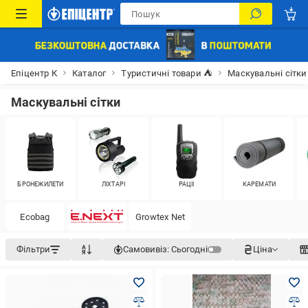
Епіцентр К
Каталог
Туристичні товари ⛺
Маскувальні сітки
Маскувальні сітки
БРОНЕЖИЛЕТИ
ЛІХТАРІ
РАЦІЇ
КАРЕМАТИ
Ecobag
Growtex Net
Фільтри
Самовивіз:
Сьогодні
Ціна