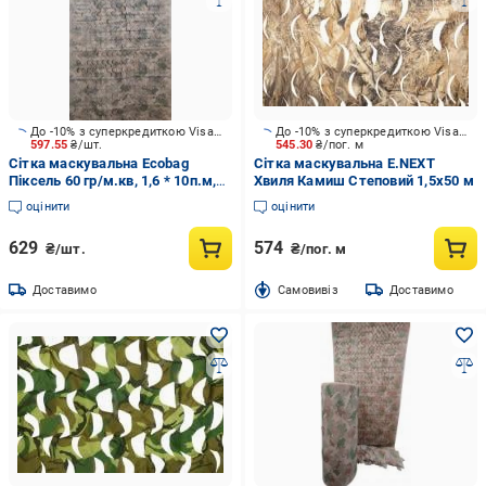
До -10% з суперкредиткою Visa Вигода
До -10% з суперкредиткою Visa Вигода
597.55
₴/шт.
545.30
₴/пог. м
Сітка маскувальна Ecobag
Сітка маскувальна E.NEXT
Піксель 60 гр/м.кв, 1,6 * 10п.м,
Хвиля Камиш Степовий 1,5х50 м
Осінь
оцінити
оцінити
629
574
₴/шт.
₴/пог. м
Доставимо
Cамовивіз
Доставимо