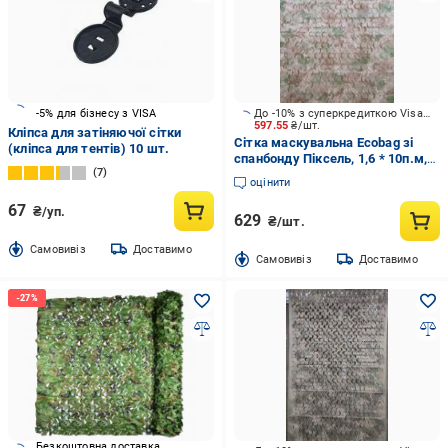
-5% для бізнесу з VISA
До -10% з суперкредиткою Visa Вигода
597.55
₴/шт.
Кліпса для затіняючої сітки
Сітка маскувальна Ecobag зі
(кліпса для тентів) 10 шт.
спанбонду Піксель, 1,6 * 10п.м,
7
Літо
оцінити
67
₴/уп.
629
₴/шт.
Cамовивіз
Доставимо
Cамовивіз
Доставимо
Безкоштовна доставка