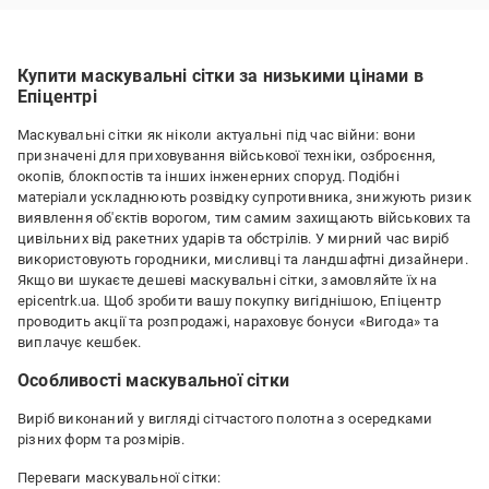
Купити маскувальні сітки за низькими цінами в
Епіцентрі
Маскувальні сітки як ніколи актуальні під час війни: вони
призначені для приховування військової техніки, озброєння,
окопів, блокпостів та інших інженерних споруд. Подібні
матеріали ускладнюють розвідку супротивника, знижують ризик
виявлення об'єктів ворогом, тим самим захищають військових та
цивільних від ракетних ударів та обстрілів. У мирний час виріб
використовують городники, мисливці та ландшафтні дизайнери.
Якщо ви шукаєте дешеві маскувальні сітки, замовляйте їх на
epicentrk.ua. Щоб зробити вашу покупку вигіднішою, Епіцентр
проводить акції та розпродажі, нараховує бонуси «Вигода» та
виплачує кешбек.
Особливості маскувальної сітки
Виріб виконаний у вигляді сітчастого полотна з осередками
різних форм та розмірів.
Переваги маскувальної сітки: