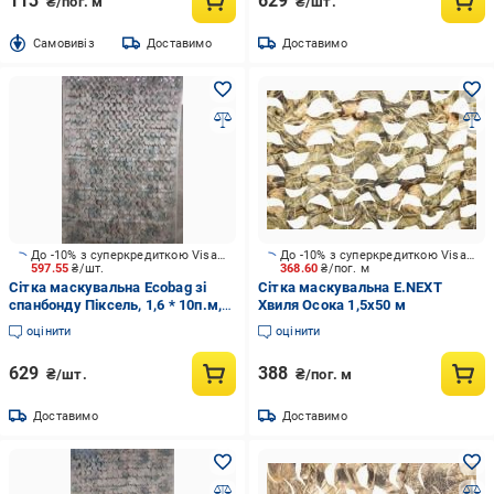
113
629
₴/пог. м
₴/шт.
Cамовивіз
Доставимо
Доставимо
До -10% з суперкредиткою Visa Вигода
До -10% з суперкредиткою Visa Вигода
597.55
₴/шт.
368.60
₴/пог. м
Сітка маскувальна Ecobag зі
Сітка маскувальна E.NEXT
спанбонду Піксель, 1,6 * 10п.м,
Хвиля Осока 1,5х50 м
Хвоя
оцінити
оцінити
629
388
₴/шт.
₴/пог. м
Доставимо
Доставимо