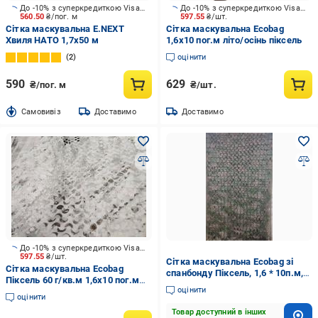
До -10% з суперкредиткою Visa Вигода
До -10% з суперкредиткою Visa Вигода
560.50
₴/пог. м
597.55
₴/шт.
Сітка маскувальна E.NEXT
Сітка маскувальна Ecobag
Хвиля НАТО 1,7х50 м
1,6x10 пог.м літо/осінь піксель
2
оцінити
590
629
₴/пог. м
₴/шт.
Cамовивіз
Доставимо
Доставимо
До -10% з суперкредиткою Visa Вигода
597.55
₴/шт.
Сітка маскувальна Ecobag зі
Сітка маскувальна Ecobag
спанбонду Піксель, 1,6 * 10п.м,
Піксель 60 г/кв.м 1,6x10 пог.м
Трава
оцінити
зима
оцінити
Товар доступний в інших