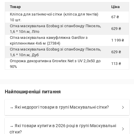
Товар
Ціна
Кліпса для затіняючої сітки (кліпса для тентів)
67 ₴
10 шт.
Сітка маскувальна Ecobag зі спанбонду Піксель,
629 ₴
1,6 * 10п.м, Літо
Сітка маскувальна камуфляжна Gardlov з
1 199 ₴
кріпленнями 4х6 м (27384)
Сітка маскувальна Ecobag зі спанбонду Піксель,
629 ₴
1,6 * 10п.м, Дуб
Огорожа декоративна Growtex Net з UV 2,0x50 до
113 ₴
90%
Найпоширеніші питання
→ Які недорогі товари в групі Маскувальні сітки?
→ Які товари купити в 2026 році в групі Маскувальні
сітки?