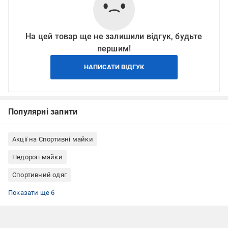
На цей товар ще не залишили відгук, будьте
першим!
НАПИСАТИ ВІДГУК
Популярні запити
Акції на Спортивні майки
Недорогі майки
Спортивний одяг
Майки Energetics
Майки жіночі
Спортивні майки
Спортивні майки жіночі
Літні майки жіночі
Майки на широких бретельках
Показати ще 6