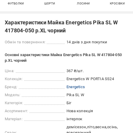
ФУТБОЛКИ
ШОРТИ
ЛОСИНИ
КРОСІВКИ
Характеристики Майка Energetics Pika SL W
417804-050 р.XL чорний
Обмін та повернення:
14 днів з дня покупки
Основні характеристики Майка Energetics Pika SL W 417804-050
р.XL чорний
Ціна:
367 ₴/шт.
Колекція:
Energetics W PORTIA SS24
Бренд:
Energetics
Модель:
Pika SL W
Категорія:
Біг
Асортимент:
Нова колекція
Матеріал:
інтерлок
демісезон
літо
весна
осінь
Сезон:
всесезонний