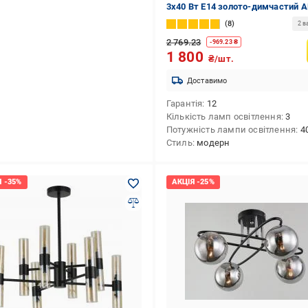
3x40 Вт E14 золото-димчастий A
C00193-GD-E
8
2 в
2 769.23
-
969.23
₴
1 800
₴/шт.
Доставимо
Гарантія
12
Кількість ламп освітлення
3
Потужність лампи освітлення
4
Стиль
модерн