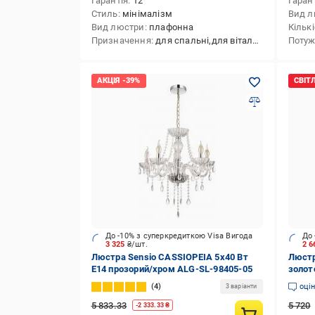
Гарантія
12
Гаран
Стиль
мінімалізм
Вид л
Вид люстри
плафонна
Кільк
Призначення
для спальні,для вітальні,для кухні
Потуж
До -10% з суперкредиткою Visa Вигода
До 
3 325
₴/шт.
2 
Люстра Sensio CASSIOPEIA 5x40 Вт
Люстр
E14 прозорий/хром ALG-SL-98405-05
золот
4
оці
3 варіанти
5 833.33
5 720
-
2 333.33
₴