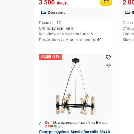
3 500
2 8
₴/шт.
Доставимо
Д
Гарантія
12
Гаран
Стиль
класичний
Стиль
Кількість ламп освітлення
5
Тип л
Потужність лампи освітлення
40
Кільк
До -10% з суперкредиткою Visa Вигода
3 420
₴/шт.
Люстра підвісна Sensio Borealis 12x40