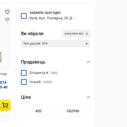
ЗАБРАТИ СЬОГОДНІ
Київ, вул. Полярна, 20-Д
Ви обрали
очистити всі
Тип цоколя:
E14
Продавець
Епіцентр К
(585)
игода
Інший
 E14
(5509)
5-40
Ціна