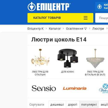
КИ
Киї
КАТАЛОГ ТОВАРІВ
Епіцентр К
Каталог
Освітлення 💡
Люстри
Люстри цоколь E14
ЛЮСТРИ ДЛЯ
ДЛЯ КУХНІ
ЛЮСТРИ ДЛЯ
СПАЛЬНІ
ВІТАЛЬНІ (В ЗАЛ)
Сортувати
дешевші
дорогі
популярні
акції