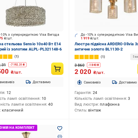
-10% з суперкредиткою Visa Вигода
До -10% з суперкредиткою Visa В
975
₴/шт.
1 919
₴/шт.
а стельова Sensio 10x40 Вт E14
Люстра підвісна ARDERO Olivia 3
рий із золотим ALPL-PL321148-6
античне золото BL1130-2
1
1
5 ва
2.31
3 860
-
7 192.31
₴
-
1 840
₴
500
2 020
₴/шт.
₴/шт.
амовивіз
Доставимо
Cамовивіз
Доставимо
тія
12
Гарантія
24
ість ламп освітлення
10
Кількість ламп освітлення
3
ність лампи освітлення
40
Вид люстри
плафонна
класичний
Стиль
вінтаж