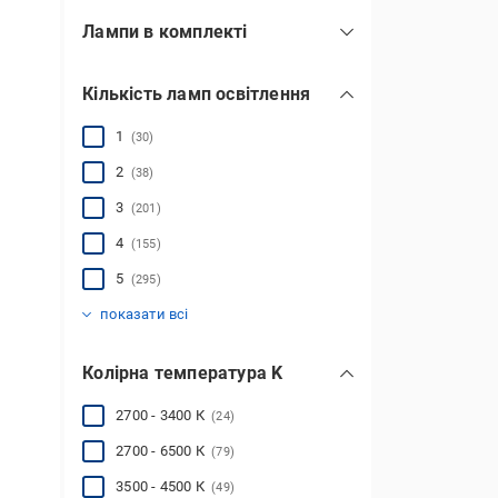
Лампи в комплекті
E27
(13318)
з лампою
(81)
G13
(4)
Кількість ламп освітлення
без лампи
(5763)
G4
(1042)
G9
1
(30)
(2975)
GU10
GU5.3
GX53
R7S
E14/E27
E14/GU10
E27/GU10
G45
G9+LED-модуль
GX70
LED-модуль
MR16
(1)
(1)
(517)
(751)
(24)
(4)
(8)
(34)
(4)
(6)
(5087)
(51)
показати всі
2
(38)
3
(201)
4
(155)
5
(295)
6
7
8
9
10 і більше
(309)
(68)
(295)
(67)
(282)
показати всі
Колірна температура K
2700 - 3400 К
(24)
2700 - 6500 К
(79)
3500 - 4500 К
(49)