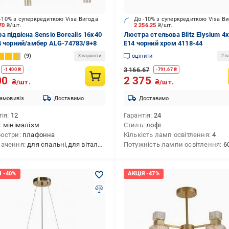
-10% з суперкредиткою Visa Вигода
До -10% з суперкредиткою Visa В
470
₴/шт.
2 256.25
₴/шт.
а підвісна Sensio Borealis 16x40
Люстра стельова Blitz Elysium 4
4 чорний/амбер ALG-74783/8+8
E14 чорний хром 4118-44
9
оцінити
3 варіанти
2 в
3 166.67
-
1 400
₴
-
791.67
₴
00
2 375
₴/шт.
₴/шт.
амовивіз
Доставимо
Доставимо
тія
12
Гарантія
24
мінімалізм
Стиль
лофт
юстри
плафонна
Кількість ламп освітлення
4
начення
для спальні,для вітальні,для кухні
Потужність лампи освітлення
6