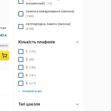
(незмінний)
(13)
лампа розжарювання (змінна)
(1542)
світлодіодна лампа (змінна)
игода
(3180)
xE14
Кількість плафонів
ріантів
1
(174)
2
(40)
3
(183)
4
(141)
5
(217)
6
7
8
9
10 і більше
(248)
(58)
(216)
(50)
(209)
показати всі
Тип цоколя
E14
(6094)