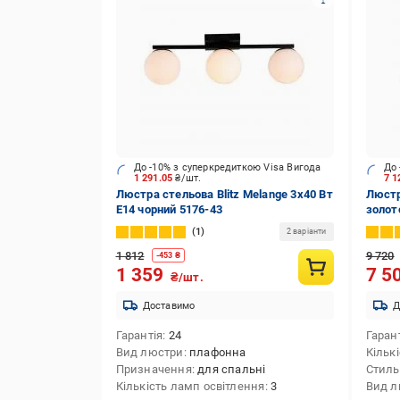
До -10% з суперкредиткою Visa Вигода
До 
1 291.05
₴/шт.
7 
Люстра стельова Blitz Melange 3x40 Вт
Люстр
E14 чорний 5176-43
золот
1
2 варіанти
1 812
9 720
-
453
₴
1 359
7 5
₴/шт.
Доставимо
Д
Гарантія
24
Гаран
Вид люстри
плафонна
Кільк
Призначення
для спальні
Стиль
Кількість ламп освітлення
3
Вид л