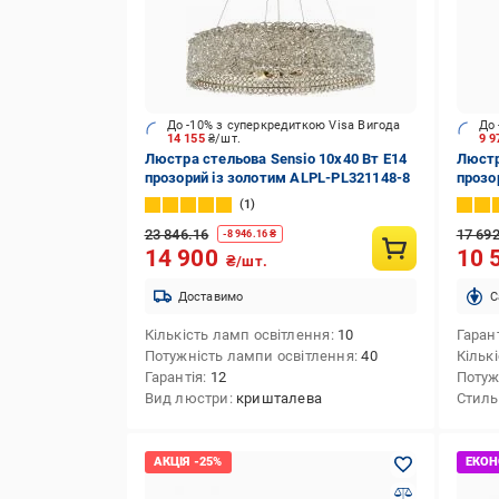
До -10% з суперкредиткою Visa Вигода
До 
14 155
₴/шт.
9 
Люстра стельова Sensio 10x40 Вт E14
Люстр
прозорий із золотим ALPL-PL321148-8
прозо
1
23 846.16
17 69
-
8 946.16
₴
14 900
10 
₴/шт.
Доставимо
C
Кількість ламп освітлення
10
Гаран
Потужність лампи освітлення
40
Кільк
Гарантія
12
Потуж
Вид люстри
кришталева
Стиль