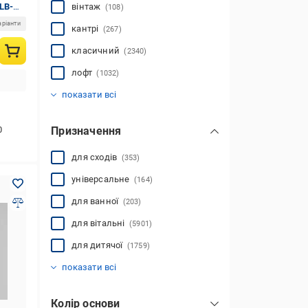
LB-
вінтаж
(108)
аріанти
кантрі
(267)
класичний
(2340)
лофт
(1032)
модерн
мінімалізм
прованс
ретро
східний
тіфані
хай-тек
скандинавський
(471)
(24)
(817)
(2534)
(152)
(311)
(1003)
(247)
показати всі
0
Призначення
для сходів
(353)
універсальне
(164)
для ванної
(203)
для вітальні
(5901)
для дитячої
(1759)
для кафе/ресторану
для коридора
для кухні
для магазину
для офісу
для передпокою
для спальні
для кабінету
(4374)
(2052)
(4762)
(4038)
(3281)
(2107)
(3347)
(4277)
показати всі
Колір основи