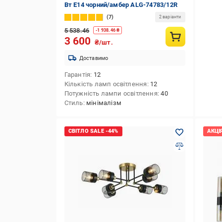
Вт E14 чорний/амбер ALG-74783/12R
7
2 варіанти
5 538.46
-
1 938.46
₴
3 600
₴/шт.
Доставимо
Гарантія
12
Кількість ламп освітлення
12
Потужність лампи освітлення
40
Стиль
мінімалізм