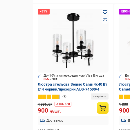
До -10% з суперкредиткою Visa Вигода
До 
855
₴/шт.
85
Люстра стельова Sensio Canis 4x40 Вт
Люстр
E14 чорний/прозорий ALG-74590/4
Camel
BL192
7
4 варіанти
4 996.67
1 800
-
4 096.67
₴
900
90
₴/шт.
Доставимо
Д