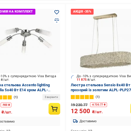
-10% з суперкредиткою Visa Вигода
До -10% з суперкредиткою Visa В
5
₴/шт.
11 875
₴/шт.
а стельова Accento lighting
Люстра стельова Sensio 8x40 Вт
lia 5x40 Вт E14 хром ALPL-
прозорий із золотим ALPL-PLP27
30-5
1
1
3 варіанти
19 230.77
-
6 730.77
₴
-
900
₴
12 500
0
₴/шт.
₴/шт.
Доставимо
оставимо