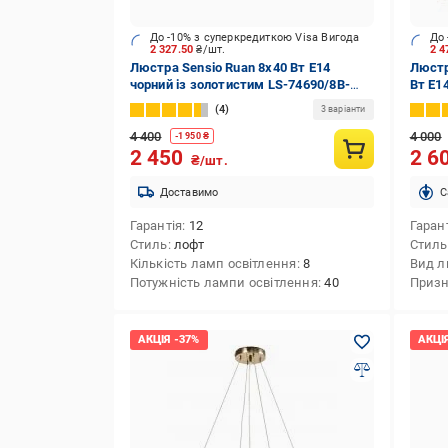
До -10% з суперкредиткою Visa Вигода
До 
2 327.50
₴/шт.
2 
Люстра Sensio Ruan 8x40 Вт E14
Люстр
чорний із золотистим LS-74690/8B-
Вт E1
E1440W
4
3 варіанти
4 400
4 000
-
1 950
₴
2 450
2 6
₴/шт.
Доставимо
C
Гарантія
12
Гаран
Стиль
лофт
Стиль
Кількість ламп освітлення
8
Вид л
Потужність лампи освітлення
40
Приз