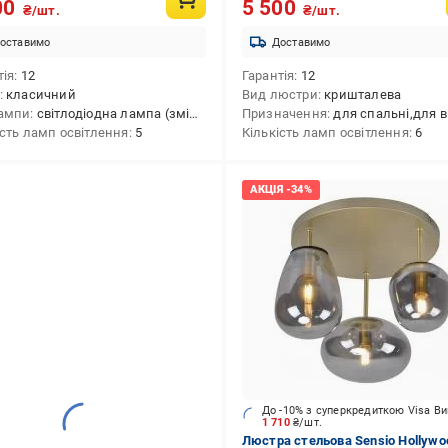
00
5 500
₴/шт.
₴/шт.
оставимо
Доставимо
тія
12
Гарантія
12
класичний
Вид люстри
кришталева
ампи
світлодіодна лампа (змінна),лампа розжарювання (змінна)
Призначення
для спальні,для вітальні,для кафе/р
ість ламп освітлення
5
Кількість ламп освітлення
6
До -10% з суперкредиткою Visa В
1 710
₴/шт.
Люстра стельова Sensio Hollywo