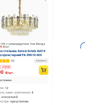
-10% з суперкредиткою Visa Вигода
125
₴/шт.
а стельова Sensio Estela 8xE14
о/хром/чорний PA-89010-600
1
4 варіанти
-
2 220
₴
00
₴/шт.
оставимо
тія
12
ість ламп освітлення
8
класичний
юстри
кришталева