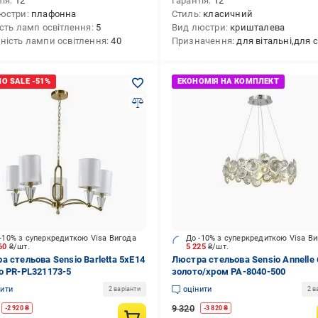
тія
12
Гарантія
12
юстри
плафонна
Стиль
класичний
ість ламп освітлення
5
Вид люстри
кришталева
ність лампи освітлення
40
Призначення
для вітальні,для спальні,для кафе/р
-10% з суперкредиткою Visa Вигода
До -10% з суперкредиткою Visa В
660
₴/шт.
5 225
₴/шт.
а стельова Sensio Barletta 5xE14
Люстра стельова Sensio Annelle
о PR-PL321173-5
золото/хром PA-8040-500
нити
оцінити
2 варіанти
2 в
9 320
-
2 920
₴
-
3 820
₴