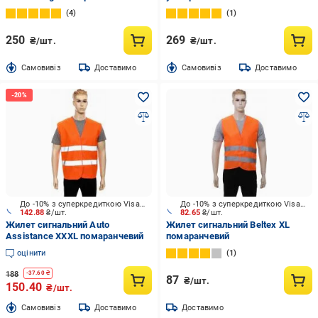
лимонний
4
1
250
269
₴/шт.
₴/шт.
Cамовивіз
Доставимо
Cамовивіз
Доставимо
До -10% з суперкредиткою Visa Вигода
До -10% з суперкредиткою Visa Вигода
142.88
₴/шт.
82.65
₴/шт.
Жилет сигнальний Auto
Жилет сигнальний Beltex XL
Assistance XXXL помаранчевий
помаранчевий
оцінити
1
188
-
37.60
₴
87
₴/шт.
150.40
₴/шт.
Cамовивіз
Доставимо
Доставимо