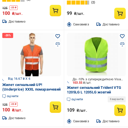
2
125
-
25
₴
100
99
₴/шт.
₴/шт.
Доставимо
Cамовивіз
Доставимо
Від 16.67 ₴ X 6
До -10% з суперкредиткою Visa Вигода
103.55
₴/шт.
Жилет сигнальний UP!
Жилет сигнальний Trident VTG
(Underprice) XXXL помаранчевий
1205LG L 1205LG жовтий
оцінити
оцінити
6 варіантів
125
-
25
₴
100
109
₴/шт.
₴/шт.
Доставимо
Cамовивіз
Доставимо