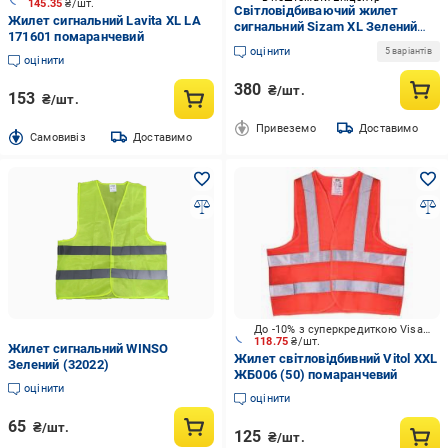
145.35
₴/шт.
Світловідбиваючий жилет
Жилет сигнальний Lavita XL LA
сигнальний Sizam XL Зелений
171601 помаранчевий
(674-961)
оцінити
5 варіантів
оцінити
380
₴/шт.
153
₴/шт.
Привеземо
Доставимо
Cамовивіз
Доставимо
До -10% з суперкредиткою Visa Вигода
118.75
₴/шт.
Жилет сигнальний WINSO
Жилет світловідбивний Vitol XXL
Зелений (32022)
ЖБ006 (50) помаранчевий
оцінити
оцінити
65
₴/шт.
125
₴/шт.