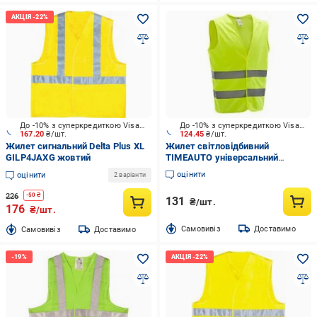
До -10% з суперкредиткою Visa Вигода
До -10% з суперкредиткою Visa Вигода
167.20
₴/шт.
124.45
₴/шт.
Жилет сигнальний Delta Plus XL
Жилет світловідбивний
GILP4JAXG жовтий
TIMEAUTO універсальний
салатовий
оцінити
оцінити
2 варіанти
226
-
50
₴
131
₴/шт.
176
₴/шт.
Cамовивіз
Доставимо
Cамовивіз
Доставимо