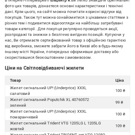
В інтернет-гіпермаркеті
Епіцентр К
Ви легко знайдете оригінальні
фото цих товарів, дізнаєтеся основні характеристики і технічні
дані. Крім цього, на сайті можна почитати корисні відгуки від
покупців. Також тут можна ознайомитися з цікавими статтями з
різних тем і подивитися відеоогляди на найбільш затребувані
товари категорії
. Для покупця регулярно проводяться акції,
розпродажі та знижки з безліччю вигідних позицій. Купуючи у
нас, Ви отримаєте сертифікований товар з офіційною гарантією
від виробника, зможете забрати його в Києві або в будь-якому
іншому місті України, попередньо оформивши доставку або
скориставшися безкоштовним самовивозом.
Ціни на Світловідбиваючі жилети
Товар
Ціна
Жилет сигнальний UP! (Underprice) XXXL
100 ₴
салатовий
Жилет сигнальний Poputchik XL 40760572
99 ₴
зелений
Жилет сигнальний UP! (Underprice) XXXL
100 ₴
помаранчевий
Жилет сигнальний Trident VTG 1205LG L 1205LG
109 ₴
жовтий
Жилет сигнальний Trident TRIDENT арт.VTG 1205O