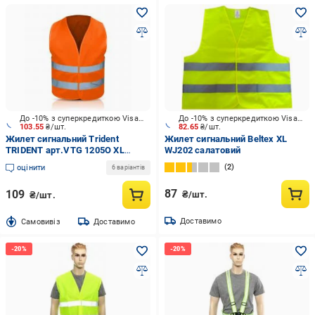
До -10% з суперкредиткою Visa Вигода
До -10% з суперкредиткою Visa Вигода
103.55
₴/шт.
82.65
₴/шт.
Жилет сигнальний Trident
Жилет сигнальний Beltex XL
TRIDENT арт.VTG 1205O XL
WJ202 салатовий
1205O помаранчевий
2
оцінити
6 варіантів
87
109
₴/шт.
₴/шт.
Доставимо
Cамовивіз
Доставимо