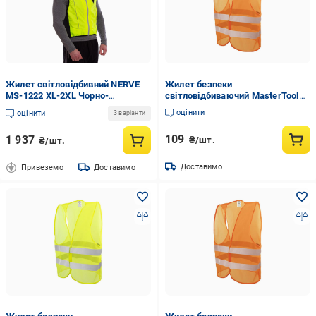
Жилет світловідбивний NERVE
Жилет безпеки
MS-1222 XL-2XL Чорно-
світловідбиваючий MasterTool
салатовий (NA002927)
II-EN ISO 13688 EN ISO 20471 XL
оцінити
оцінити
3 варіанти
Помаранчевий (83-0002)
109
1 937
₴/шт.
₴/шт.
Доставимо
Привеземо
Доставимо