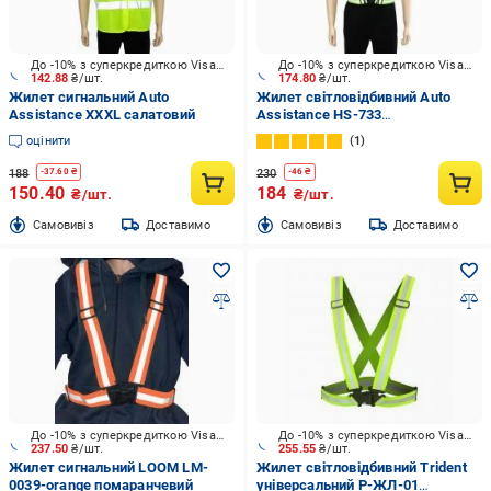
До -10% з суперкредиткою Visa Вигода
До -10% з суперкредиткою Visa Вигода
142.88
₴/шт.
174.80
₴/шт.
Жилет сигнальний Auto
Жилет світловідбивний Auto
Assistance XXXL салатовий
Assistance HS-733
універсальний салатовий
оцінити
1
188
230
-
37.60
₴
-
46
₴
150.40
184
₴/шт.
₴/шт.
Cамовивіз
Доставимо
Cамовивіз
Доставимо
До -10% з суперкредиткою Visa Вигода
До -10% з суперкредиткою Visa Вигода
237.50
₴/шт.
255.55
₴/шт.
Жилет сигнальний LOOM LM-
Жилет світловідбивний Trident
0039-orange помаранчевий
універсальний Р-ЖЛ-01