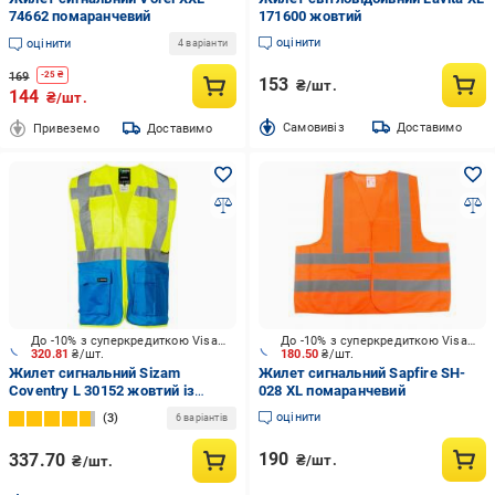
74662 помаранчевий
171600 жовтий
оцінити
оцінити
4 варіанти
169
-
25
₴
153
₴/шт.
144
₴/шт.
Cамовивіз
Доставимо
Привеземо
Доставимо
До -10% з суперкредиткою Visa Вигода
До -10% з суперкредиткою Visa Вигода
320.81
₴/шт.
180.50
₴/шт.
Жилет сигнальний Sizam
Жилет сигнальний Sapfire SH-
Coventry L 30152 жовтий із
028 XL помаранчевий
блакитним
оцінити
3
6 варіантів
190
337.70
₴/шт.
₴/шт.