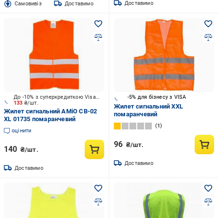
Доставимо
Cамовивіз
Доставимо
До -10% з суперкредиткою Visa Вигода
-5% для бізнесу з VISA
133
₴/шт.
Жилет сигнальний XXL
Жилет сигнальний AMiO СВ-02
помаранчевий
XL 01735 помаранчевий
1
оцінити
96
₴/шт.
140
₴/шт.
Доставимо
Доставимо