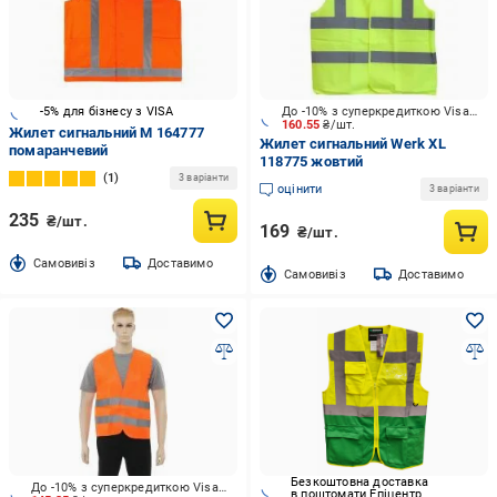
-5% для бізнесу з VISA
До -10% з суперкредиткою Visa Вигода
160.55
₴/шт.
Жилет сигнальний M 164777
Жилет сигнальний Werk XL
помаранчевий
118775 жовтий
1
3 варіанти
оцінити
3 варіанти
235
₴/шт.
169
₴/шт.
Cамовивіз
Доставимо
Cамовивіз
Доставимо
Безкоштовна доставка
До -10% з суперкредиткою Visa Вигода
в поштомати Епіцентр