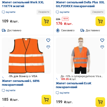
Жилет сигнальний Werk XXL
Жилет сигнальний Delta Plus XXL
118774 жовтий
GILP2ORXX помаранчевий
оцінити
оцінити
3 варіанти
2 варіанти
226
-
50
₴
109
₴/шт.
176
₴/шт.
Доставимо
Cамовивіз
Доставимо
-5% для бізнесу з VISA
До -10% з суперкредиткою Visa Вигода
189.05
₴/шт.
Жилет сигнальний L 6896
Жилет сигнальний EcoK
помаранчевий
помаранчевий
оцінити
оцінити
185
₴/шт.
199
₴/шт.