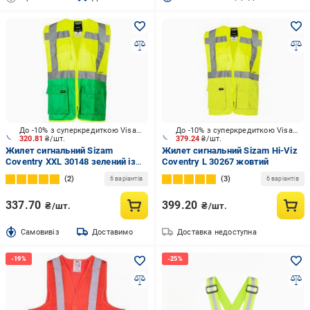
До -10% з суперкредиткою Visa Вигода
До -10% з суперкредиткою Visa Вигода
320.81
₴/шт.
379.24
₴/шт.
Жилет сигнальний Sizam
Жилет сигнальний Sizam Hi-Viz
Coventry XXL 30148 зелений із
Coventry L 30267 жовтий
жовтим
2
3
6 варіантів
6 варіантів
337.70
399.20
₴/шт.
₴/шт.
Cамовивіз
Доставимо
Доставка недоступна