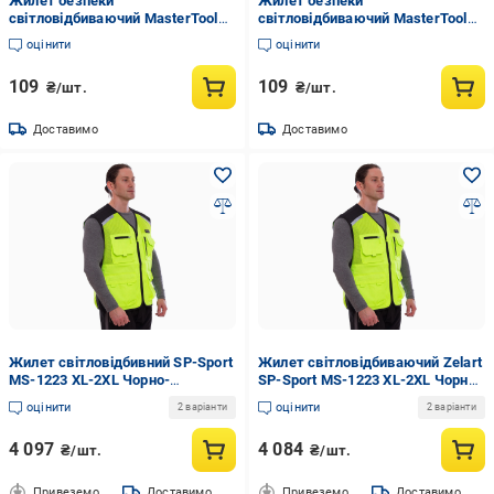
Жилет безпеки
Жилет безпеки
світловідбиваючий MasterTool
світловідбиваючий MasterTool
II-EN ISO 13688 EN ISO 20471 XXL
II-EN ISO 13688 EN ISO 20471 XXL
оцінити
оцінити
Лимонний (83-0003)
Помаранчевий (83-0004)
109
109
₴/шт.
₴/шт.
Доставимо
Доставимо
Жилет світловідбивний SP-Sport
Жилет світловідбиваючий Zelart
MS-1223 XL-2XL Чорно-
SP-Sport MS-1223 XL-2XL Чорно-
салатовий (NA002933)
салатовий (DR002151)
оцінити
оцінити
2 варіанти
2 варіанти
4 097
4 084
₴/шт.
₴/шт.
Привеземо
Доставимо
Привеземо
Доставимо