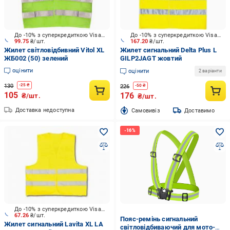
До -10% з суперкредиткою Visa Вигода
До -10% з суперкредиткою Visa Вигода
99.75
₴/шт.
167.20
₴/шт.
Жилет світловідбивний Vitol XL
Жилет сигнальний Delta Plus L
ЖБ002 (50) зелений
GILP2JAGT жовтий
оцінити
оцінити
2 варіанти
130
-
25
₴
226
-
50
₴
105
176
₴/шт.
₴/шт.
Доставка недоступна
Cамовивіз
Доставимо
До -10% з суперкредиткою Visa Вигода
67.26
₴/шт.
Пояс-ремінь сигнальний
Жилет сигнальний Lavita XL LA
світловідбиваючий для мото-