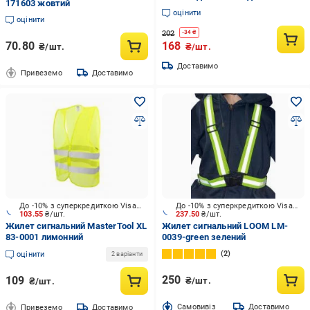
171603 жовтий
вело поїздок та бігу
оцінити
(HV4001YER)
оцінити
202
-
34
₴
70.80
168
₴/шт.
₴/шт.
Доставимо
Привеземо
Доставимо
До -10% з суперкредиткою Visa Вигода
До -10% з суперкредиткою Visa Вигода
103.55
₴/шт.
237.50
₴/шт.
Жилет сигнальний MasterTool XL
Жилет сигнальний LOOM LM-
83-0001 лимонний
0039-green зелений
2
оцінити
2 варіанти
250
109
₴/шт.
₴/шт.
Cамовивіз
Доставимо
Привеземо
Доставимо