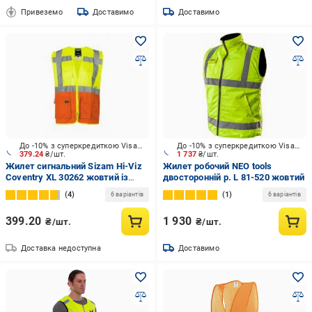
Привеземо
Доставимо
Доставимо
До -10% з суперкредиткою Visa Вигода
До -10% з суперкредиткою Visa Вигода
379.24
₴/шт.
1 737
₴/шт.
Жилет сигнальний Sizam Hi-Viz
Жилет робочий NEO tools
Coventry XL 30262 жовтий із
двосторонній р. L 81-520 жовтий
помаранчевим
4
1
6 варіантів
6 варіантів
399.20
1 930
₴/шт.
₴/шт.
Доставка недоступна
Доставимо