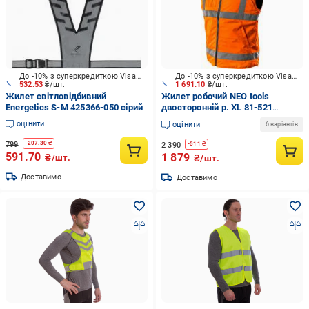
До -10% з суперкредиткою Visa Вигода
До -10% з суперкредиткою Visa Вигода
532.53
₴/шт.
1 691.10
₴/шт.
Жилет світловідбивний
Жилет робочий NEO tools
Energetics S-M 425366-050 сірий
двосторонній р. XL 81-521
помаранчевий
оцінити
оцінити
6 варіантів
799
-
207.30
₴
2 390
-
511
₴
591.70
1 879
₴/шт.
₴/шт.
Доставимо
Доставимо