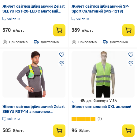
Жилет світловідбиваючий Zelart
Жилет світловідбиваючий SP-
SEEYU RST-20-LED Салатовий
Sport Салатовий (MS-1218)
(DR012558)
оцінити
оцінити
570
389
₴/шт.
₴/шт.
Привеземо
Доставимо
Привеземо
Доставимо
-5% для бізнесу з VISA
Жилет світловідбиваючий Zelart
Жилет сигнальний XXL зелений
SEEYU RST-14 з кишенею
Салатовий/Жовтий (DR012560)
оцінити
1
585
96
₴/шт.
₴/шт.