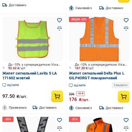
Доставимо
Cамовивіз
Доставимо
До -10% з суперкредиткою Visa Вигода
До -10% з суперкредиткою Visa Вигода
92.62
₴/шт.
167.20
₴/шт.
Жилет сигнальний Lavita S LA
Жилет сигнальний Delta Plus L
171602 жовтий
GILP4ORGT помаранчевий
оцінити
оцінити
2 варіанти
226
-
50
₴
97.50
₴/шт.
176
₴/шт.
Привеземо
Доставимо
Cамовивіз
Доставимо