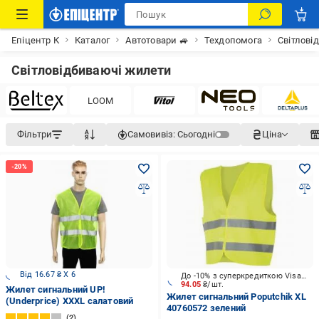
Епіцентр К
Каталог
Автотовари 🚙
Техдопомога
Світлові
Світловідбиваючі жилети
LOOM
Фільтри
Самовивіз:
Сьогодні
Ціна
Від 16.67 ₴ X 6
До -10% з суперкредиткою Visa Вигода
94.05
₴/шт.
Жилет сигнальний UP!
Жилет сигнальний Poputchik XL
(Underprice) XXXL салатовий
40760572 зелений
2