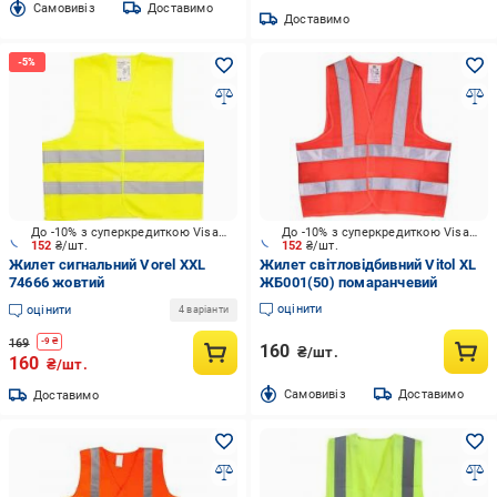
Cамовивіз
Доставимо
Доставимо
До -10% з суперкредиткою Visa Вигода
До -10% з суперкредиткою Visa Вигода
152
₴/шт.
152
₴/шт.
Жилет сигнальний Vorel XXL
Жилет світловідбивний Vitol XL
74666 жовтий
ЖБ001(50) помаранчевий
оцінити
оцінити
4 варіанти
169
-
9
₴
160
₴/шт.
160
₴/шт.
Cамовивіз
Доставимо
Доставимо