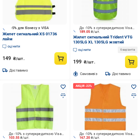
-5% для бізнесу з VISA
До -10% з суперкредиткою Visa Вигода
189.05
₴/шт.
Жилет сигнальний XS 01736
Жилет сигнальний Trident VTG
лайм
1305LG XL 1305LG жовтий
оцінити
оцінити
6 варіантів
149
₴/шт.
199
₴/шт.
Доставимо
Cамовивіз
Доставимо
До -10% з суперкредиткою Visa Вигода
До -10% з суперкредиткою Visa Вигода
103.55
₴/шт.
167.20
₴/шт.