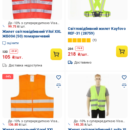
До -10% з суперкредиткою Visa Вигода
99.75
₴/шт.
Світловідбивний жилет Kayfovo
Жилет світловідбивний Vitol XXL
REF-31 (28759)
ЖБ004 (50) помаранчевий
1
оцінити
294
-
76
₴
130
-
25
₴
218
₴/шт.
105
₴/шт.
Доставимо
Доставка недоступна
До -10% з суперкредиткою Visa Вигода
До -10% з суперкредиткою Visa Вигода
136.80
₴/шт.
145.35
₴/шт.
Жилет сигнальний Vorel XXL
Жилет світловідбивний Lavita XL