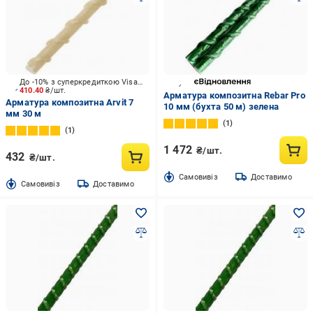
До -10% з суперкредиткою Visa Вигода
410.40
₴/шт.
Арматура композитна Rebar Pro
Арматура композитна Arvit 7
10 мм (бухта 50 м) зелена
мм 30 м
1
1
1 472
₴/шт.
432
₴/шт.
Cамовивіз
Доставимо
Cамовивіз
Доставимо