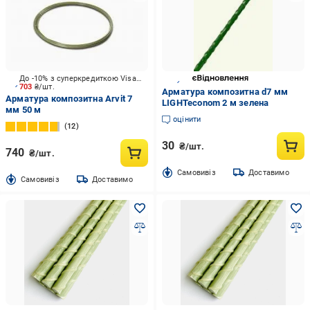
До -10% з суперкредиткою Visa Вигода
703
₴/шт.
Арматура композитна d7 мм
Арматура композитна Arvit 7
LIGHTeconom 2 м зелена
мм 50 м
оцінити
12
30
₴/шт.
740
₴/шт.
Cамовивіз
Доставимо
Cамовивіз
Доставимо