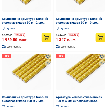
Композитна арматура Nano-sk
Композитна арматура Nano-sk
склопластикова 50 м 12 мм
склопластикова 50 м 10 мм
(nano7)
(nano6)
оцінити
оцінити
2 387.40
1 616.40
-
397.90
₴
-
269.40
₴
1 989.50
1 347
₴/шт.
₴/шт.
Доставимо
Доставимо
Композитна арматура Nano-sk
Арматура композитна Nano-sk
склопластикова 100 м 7 мм
100 м 4 мм склопластикова
(nano31)
(4482266)
оцінити
оцінити