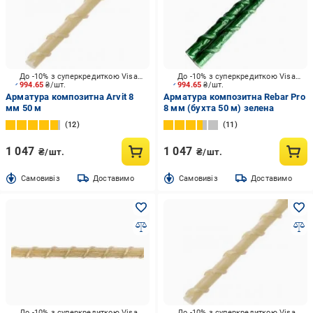
До -10% з суперкредиткою Visa Вигода
До -10% з суперкредиткою Visa Вигода
994.65
₴/шт.
994.65
₴/шт.
Арматура композитна Arvit 8
Арматура композитна Rebar Pro
мм 50 м
8 мм (бухта 50 м) зелена
12
11
1 047
1 047
₴/шт.
₴/шт.
Cамовивіз
Доставимо
Cамовивіз
Доставимо
До -10% з суперкредиткою Visa Вигода
До -10% з суперкредиткою Visa Вигода