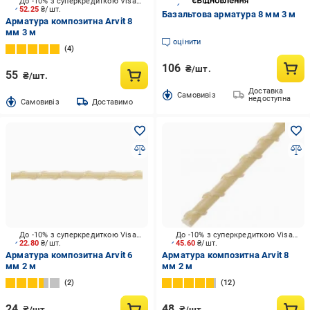
До -10% з суперкредиткою Visa Вигода
52.25
₴/шт.
Базальтова арматура 8 мм 3 м
Арматура композитна Arvit 8
мм 3 м
оцінити
4
106
₴/шт.
55
₴/шт.
Доставка
Cамовивіз
недоступна
Cамовивіз
Доставимо
До -10% з суперкредиткою Visa Вигода
До -10% з суперкредиткою Visa Вигода
22.80
₴/шт.
45.60
₴/шт.
Арматура композитна Arvit 6
Арматура композитна Arvit 8
мм 2 м
мм 2 м
2
12
24
48
₴/шт.
₴/шт.