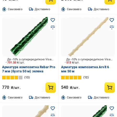
Cамовивіз
Доставимо
Cамовивіз
Доставимо
До -10% з суперкредиткою Visa Вигода
До -10% з суперкредиткою Visa Вигода
731.50
₴/шт.
513
₴/шт.
Арматура композитна Rebar Pro
Арматура композитна Arvit 6
7 мм (бухта 50 м) зелена
мм 50 м
13
12
770
540
₴/шт.
₴/шт.
Cамовивіз
Доставимо
Cамовивіз
Доставимо