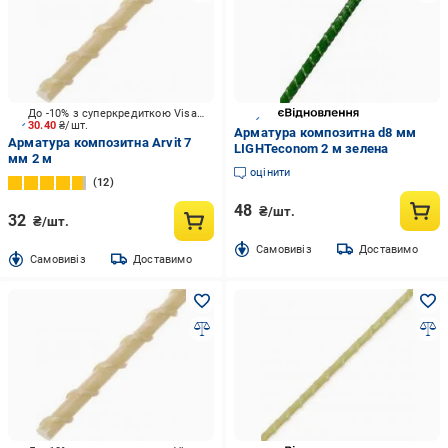
До -10% з суперкредиткою Visa Вигода
30.40
₴/шт.
Арматура композитна d8 мм
Арматура композитна Arvit 7
LIGHTeconom 2 м зелена
мм 2 м
оцінити
12
48
₴/шт.
32
₴/шт.
Cамовивіз
Доставимо
Cамовивіз
Доставимо