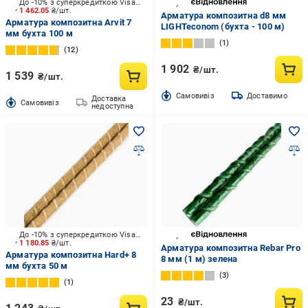
До -10% з суперкредиткою Visa Вигода
1 462.05
₴/шт.
Арматура композитна d8 мм
Арматура композитна Arvit 7
LIGHTeconom (бухта - 100 м)
мм бухта 100 м
1
12
1 902
₴/шт.
1 539
₴/шт.
Cамовивіз
Доставимо
Доставка
Cамовивіз
недоступна
До -10% з суперкредиткою Visa Вигода
1 180.85
₴/шт.
Арматура композитна Rebar Pro
Арматура композитна Hard+ 8
8 мм (1 м) зелена
мм бухта 50 м
3
1
23
₴/шт.