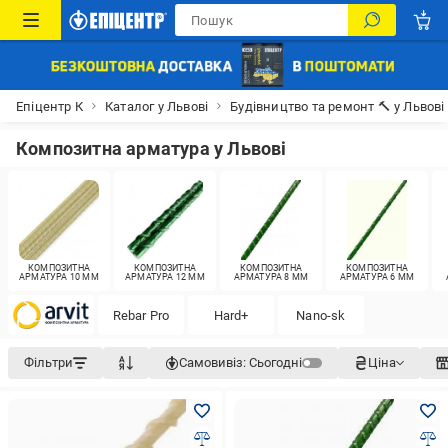
Епіцентр К
Каталог у Львові
Будівництво та ремонт 🔨 у Львові
Композитна арматура у Львові
КОМПОЗИТНА
КОМПОЗИТНА
КОМПОЗИТНА
КОМПОЗИТНА
АРМАТУРА 10 ММ
АРМАТУРА 12 ММ
АРМАТУРА 8 ММ
АРМАТУРА 6 ММ
Rebar Pro
Hard+
Nano-sk
Фільтри
Самовивіз:
Сьогодні
Ціна