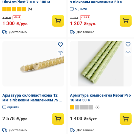
UkrArmPlast 7 мм x 100 м
з пісковим напиленням 50 м
Зелений (1007з)
(11926170)
5
оцінити
1 350
1 351
-
50
₴
-
144
₴
1 300
1 207
₴/рул.
₴/рул.
Доставимо
Доставимо
Арматура склопластикова 12
Арматура композитна Rebar Pro
мм з пісковим напиленням 75 м
10 мм 50 м
(11926144)
оцінити
2
2 578
1 400
₴/рул.
₴/бухт
Доставимо
Доставимо