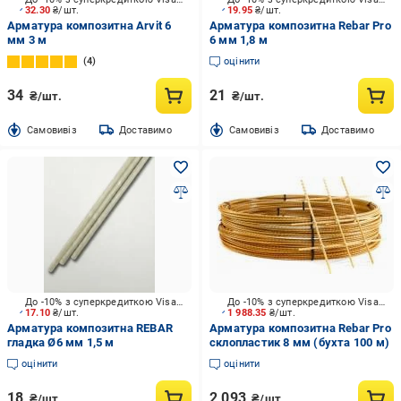
32.30
₴/шт.
19.95
₴/шт.
Арматура композитна Arvit 6
Арматура композитна Rebar Pro
мм 3 м
6 мм 1,8 м
4
оцінити
34
21
₴/шт.
₴/шт.
Cамовивіз
Доставимо
Cамовивіз
Доставимо
До -10% з суперкредиткою Visa Вигода
До -10% з суперкредиткою Visa Вигода
17.10
₴/шт.
1 988.35
₴/шт.
Арматура композитна REBAR
Арматура композитна Rebar Pro
гладка Ø6 мм 1,5 м
склопластик 8 мм (бухта 100 м)
оцінити
оцінити
18
2 093
₴/шт.
₴/шт.