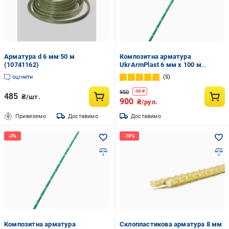
Арматура d 6 мм 50 м
Композитна арматура
(10741162)
UkrArmPlast 6 мм x 100 м
Зелений (1006з)
оцінити
5
950
-
50
₴
485
₴/шт.
900
₴/рул.
Привеземо
Доставимо
Доставимо
Композитна арматура
Склопластикова арматура 8 мм