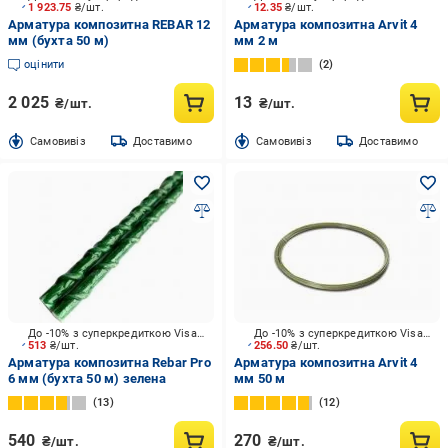
1 923.75
₴/шт.
12.35
₴/шт.
Арматура композитна REBAR 12
Арматура композитна Arvit 4
мм (бухта 50 м)
мм 2 м
оцінити
2
2 025
13
₴/шт.
₴/шт.
Cамовивіз
Доставимо
Cамовивіз
Доставимо
До -10% з суперкредиткою Visa Вигода
До -10% з суперкредиткою Visa Вигода
513
₴/шт.
256.50
₴/шт.
Арматура композитна Rebar Pro
Арматура композитна Arvit 4
6 мм (бухта 50 м) зелена
мм 50 м
13
12
540
270
₴/шт.
₴/шт.