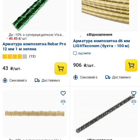
До -10% з суперкредиткою Visa Вигода
40.85
₴/шт.
Арматура композитна d6 мм
Арматура композитна Rebar Pro
LIGHTeconom (бухта - 100 м)
12 мм 1 м зелена
оцінити
13
906
₴/шт.
43
₴/шт.
Cамовивіз
Доставимо
Cамовивіз
Доставимо