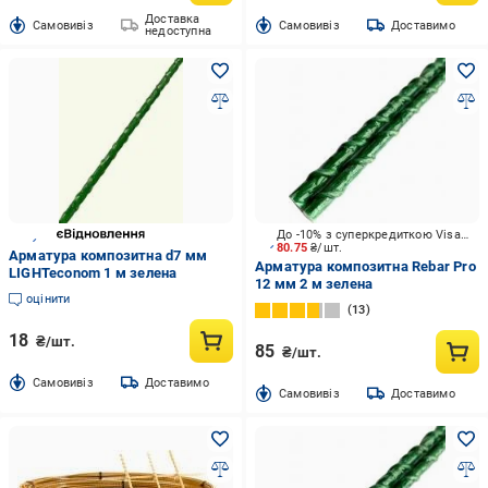
Доставка
Cамовивіз
Cамовивіз
Доставимо
недоступна
До -10% з суперкредиткою Visa Вигода
80.75
₴/шт.
Арматура композитна d7 мм
Арматура композитна Rebar Pro
LIGHTeconom 1 м зелена
12 мм 2 м зелена
оцінити
13
18
₴/шт.
85
₴/шт.
Cамовивіз
Доставимо
Cамовивіз
Доставимо