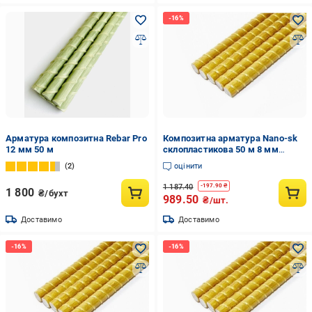
Арматура композитна Rebar Pro
Композитна арматура Nano-sk
12 мм 50 м
склопластикова 50 м 8 мм
(nano5)
2
оцінити
1 187.40
-
197.90
₴
1 800
₴/бухт
989.50
₴/шт.
Доставимо
Доставимо