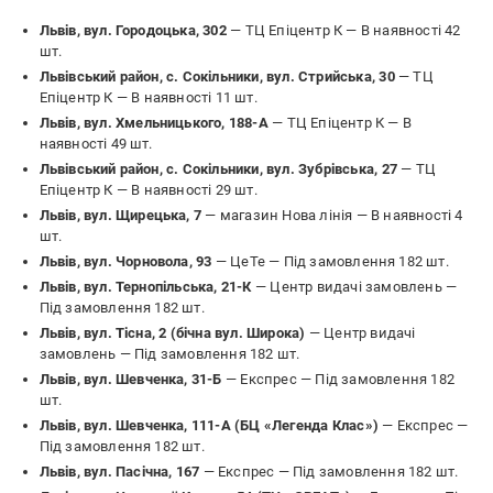
Львів, вул. Городоцька, 302
— ТЦ Епіцентр К —
В наявності 42
шт.
Львівський район, с. Сокільники, вул. Стрийська, 30
— ТЦ
Епіцентр К —
В наявності 11 шт.
Львів, вул. Хмельницького, 188-А
— ТЦ Епіцентр К —
В
наявності 49 шт.
Львівський район, с. Сокільники, вул. Зубрівська, 27
— ТЦ
Епіцентр К —
В наявності 29 шт.
Львів, вул. Щирецька, 7
— магазин Нова лінія —
В наявності 4
шт.
Львів, вул. Чорновола, 93
— ЦеТе —
Під замовлення 182 шт.
Львів, вул. Тернопільська, 21-К
— Центр видачі замовлень —
Під замовлення 182 шт.
Львів, вул. Тісна, 2 (бічна вул. Широка)
— Центр видачі
замовлень —
Під замовлення 182 шт.
Львів, вул. Шевченка, 31-Б
— Експрес —
Під замовлення 182
шт.
Львів, вул. Шевченка, 111-А (БЦ «Легенда Клас»)
— Експрес —
Під замовлення 182 шт.
Львів, вул. Пасічна, 167
— Експрес —
Під замовлення 182 шт.