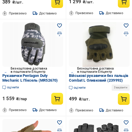
1 299
389
₴/шт.
₴/шт.
Привеземо
Доставимо
Привеземо
Доставимо
Безкоштовна доставка
Безкоштовна доставка
в поштомати Епіцентр
в поштомати Епіцентр
Рукавички Pentagon Duty
Військові рукавички без пальців
Mechanic L Піксель (MR52670)
Combat L Оливковий (239992)
оцінити
оцінити
3 варіанти
1 559
499
₴/пар
₴/шт.
Привеземо
Доставимо
Привеземо
Доставимо