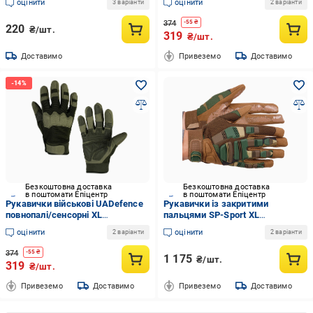
оцінити
оцінити
3 варіанти
2 варіанти
374
-
55
₴
220
₴/шт.
319
₴/шт.
Доставимо
Привеземо
Доставимо
Безкоштовна доставка
Безкоштовна доставка
в поштомати Епіцентр
в поштомати Епіцентр
Рукавички військові UADefence
Рукавички із закритими
повнопалі/сенсорні XL
пальцями SP-Sport XL
Оливковий (UAD0019XL)
Камуфляж Woodland (BC-8799)
оцінити
оцінити
2 варіанти
2 варіанти
374
-
55
₴
1 175
₴/шт.
319
₴/шт.
Привеземо
Доставимо
Привеземо
Доставимо