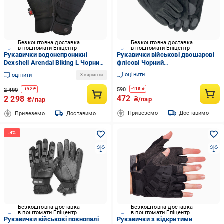
Безкоштовна доставка
Безкоштовна доставка
в поштомати Епіцентр
в поштомати Епіцентр
Рукавички водонепроникні
Рукавички військові двошарові
Dexshell Arendal Biking L Чорний
флісові Чорний
(DG9402BLK-L)
(202209153.03.035.H)
оцінити
оцінити
3 варіанти
590
-
118
₴
2 490
-
192
₴
472
2 298
₴/пар
₴/пар
Привеземо
Доставимо
Привеземо
Доставимо
Безкоштовна доставка
Безкоштовна доставка
в поштомати Епіцентр
в поштомати Епіцентр
Рукавички військові повнопалі
Рукавички з відкритими