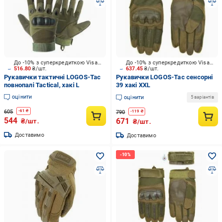
До -10% з суперкредиткою Visa Вигода
До -10% з суперкредиткою Visa Вигода
516.80
₴/шт.
637.45
₴/шт.
Рукавички тактичні LOGOS-Tac
Рукавички LOGOS-Tac сенсорні
повнопалі Tactical, хакі L
39 хакі XXL
оцінити
оцінити
5 варіантів
605
-
61
₴
790
-
119
₴
544
671
₴/шт.
₴/шт.
Доставимо
Доставимо