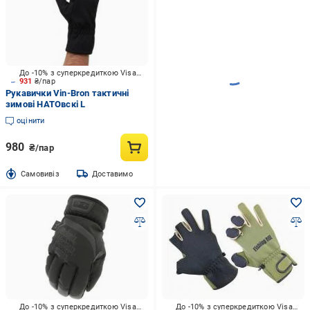
До -10% з суперкредиткою Visa Вигода
931
₴/пар
Рукавички Vin-Bron тактичні
зимові НАТОвскі L
оцінити
980
₴/пар
Cамовивіз
Доставимо
До -10% з суперкредиткою Visa Вигода
До -10% з суперкредиткою Visa Вигода