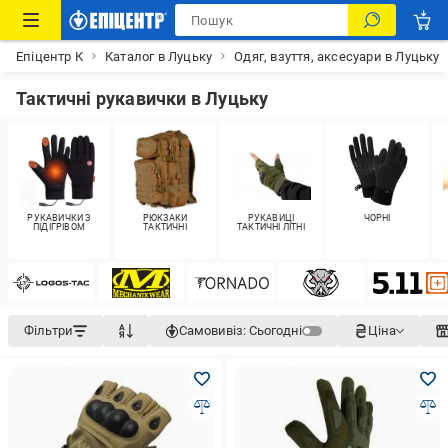
Епіцентр К
Каталог в Луцьку
Одяг, взуття, аксесуари в Луцьку
Тактичні рукавички в Луцьку
РУКАВИЧКИ З
РЮКЗАКИ
РУКАВИЦІ
ЧОРНІ
ПІДІГРІВОМ
ТАКТИЧНІ
ТАКТИЧНІ ЛІТНІ
Фільтри
Самовивіз:
Сьогодні
Ціна