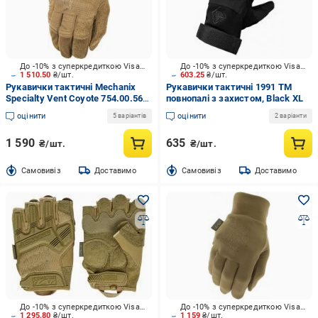
До -10% з суперкредиткою Visa Вигода
До -10% з суперкредиткою Visa Вигода
1 510.50
₴/шт.
603.25
₴/шт.
Рукавички тактичні Mechanix
Рукавички тактичні 1991 ТМ
Specialty Vent Coyote 754.00.56
повнопалі з захистом, Black XL
M
оцінити
оцінити
5 варіантів
2 варіанти
1 590
635
₴/шт.
₴/шт.
Cамовивіз
Доставимо
Cамовивіз
Доставимо
До -10% з суперкредиткою Visa Вигода
До -10% з суперкредиткою Visa Вигода
1 295.80
₴/шт.
1 159
₴/шт.