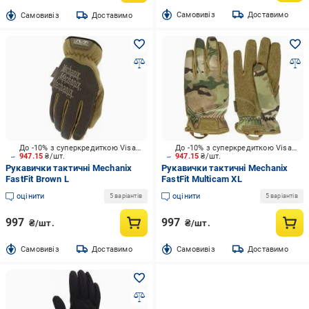
Cамовивіз
Доставимо
Cамовивіз
Доставимо
До -10% з суперкредиткою Visa Вигода
До -10% з суперкредиткою Visa Вигода
947.15
₴/шт.
947.15
₴/шт.
Рукавички тактичні Mechanix
Рукавички тактичні Mechanix
FastFit Brown L
FastFit Multicam XL
оцінити
оцінити
5 варіантів
5 варіантів
997
997
₴/шт.
₴/шт.
Cамовивіз
Доставимо
Cамовивіз
Доставимо