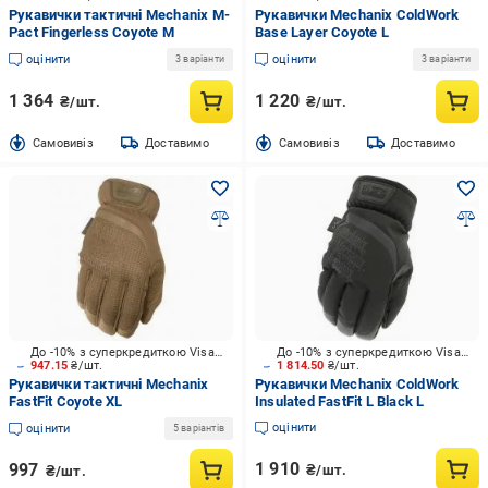
Рукавички тактичні Mechanix M-
Рукавички Mechanix ColdWork
Pact Fingerless Coyote M
Base Layer Coyote L
оцінити
оцінити
3 варіанти
3 варіанти
1 364
1 220
₴/шт.
₴/шт.
Cамовивіз
Доставимо
Cамовивіз
Доставимо
До -10% з суперкредиткою Visa Вигода
До -10% з суперкредиткою Visa Вигода
947.15
₴/шт.
1 814.50
₴/шт.
Рукавички тактичні Mechanix
Рукавички Mechanix ColdWork
FastFit Coyote XL
Insulated FastFit L Black L
оцінити
оцінити
5 варіантів
1 910
997
₴/шт.
₴/шт.