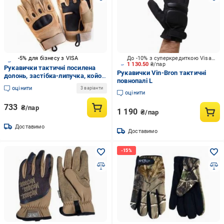
-5% для бізнесу з VISA
До -10% з суперкредиткою Visa Вигода
1 130.50
₴/пар
Рукавички тактичні посилена
Рукавички Vin-Bron тактичні
долонь, застібка-липучка, койот
повнопалі L
XL
оцінити
3 варіанти
оцінити
733
₴/пар
1 190
₴/пар
Доставимо
Доставимо