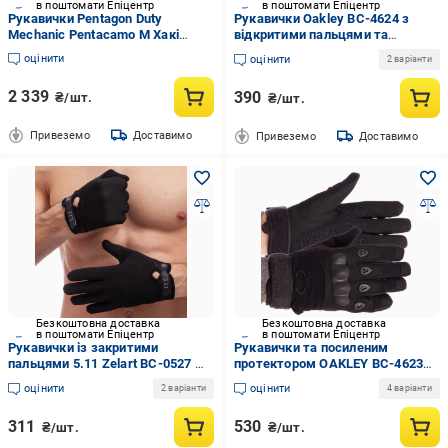
в поштомати Епіцентр
в поштомати Епіцентр
Рукавички Pentagon Duty
Рукавички Oakley BC-4624 з
Mechanic Pentacamo М Хакі
відкритими пальцями та
(MR49711)
посиленим протектором L
оцінити
оцінити
2 варіанти
чорний(199289)
2 339
390
₴/шт.
₴/шт.
Привеземо
Доставимо
Привеземо
Доставимо
Безкоштовна доставка
Безкоштовна доставка
в поштомати Епіцентр
в поштомати Епіцентр
Рукавички із закритими
Рукавички та посиленим
пальцями 5.11 Zelart BC-0527 М
протектором OAKLEY BC-4623
Чорний (MR52244)
ХL чорний(MR49352)
оцінити
оцінити
2 варіанти
4 варіанти
311
530
₴/шт.
₴/шт.