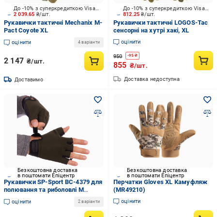
До -10% з суперкредиткою Visa Вигода
До -10% з суперкредиткою Visa Вигода
2 039.65
₴/шт.
812.25
₴/шт.
Рукавички тактичні Mechanix M-
Рукавички тактичні LOGOS-Tac
Pact Coyote XL
сенсорні на хутрі хакі, XL
оцінити
оцінити
4 варіанти
950
-
95
₴
2 147
₴/шт.
855
₴/шт.
Доставка недоступна
Доставимо
Безкоштовна доставка
Безкоштовна доставка
в поштомати Епіцентр
в поштомати Епіцентр
Рукавички SP-Sport BC-4379 для
Перчатки Gloves XL Камуфляж
полювання та риболовлі М
(MR49210)
(199063)
оцінити
оцінити
2 варіанти