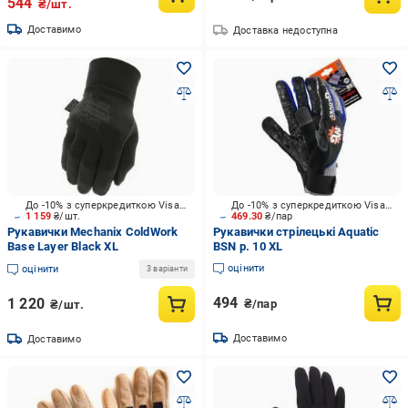
544
₴/шт.
Доставимо
Доставка недоступна
До -10% з суперкредиткою Visa Вигода
До -10% з суперкредиткою Visa Вигода
1 159
₴/шт.
469.30
₴/пар
Рукавички Mechanix ColdWork
Рукавички стрілецькі Aquatic
Base Layer Black XL
BSN р. 10 XL
оцінити
оцінити
3 варіанти
494
1 220
₴/пар
₴/шт.
Доставимо
Доставимо