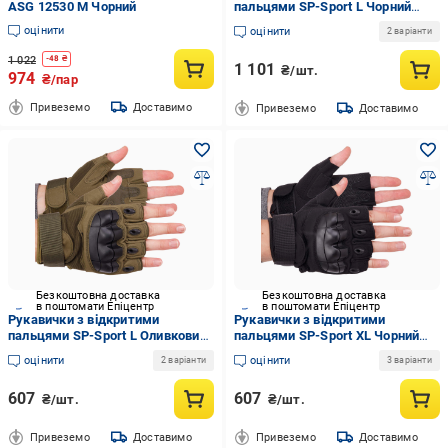
ASG 12530 M Чорний
пальцями SP-Sport L Чорний
(BC-8808)
оцінити
оцінити
2 варіанти
1 022
-
48
₴
1 101
₴/шт.
974
₴/пар
Привеземо
Доставимо
Привеземо
Доставимо
Безкоштовна доставка
Безкоштовна доставка
в поштомати Епіцентр
в поштомати Епіцентр
Рукавички з відкритими
Рукавички з відкритими
пальцями SP-Sport L Оливковий
пальцями SP-Sport XL Чорний
(BC-8805)
(BC-8805)
оцінити
оцінити
2 варіанти
3 варіанти
607
607
₴/шт.
₴/шт.
Привеземо
Доставимо
Привеземо
Доставимо