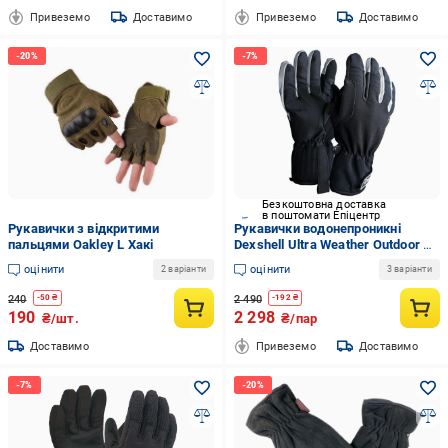
Привеземо
Доставимо
Привеземо
Доставимо
Безкоштовна доставка
в поштомати Епіцентр
Рукавички з відкритими
Рукавички водонепроникні
пальцями Oakley L Хакі
Dexshell Ultra Weather Outdoor M
Чорний (DGCS9401M)
оцінити
оцінити
2 варіанти
3 варіанти
240
2 490
-
50
₴
-
192
₴
190
2 298
₴/шт.
₴/пар
Доставимо
Привеземо
Доставимо