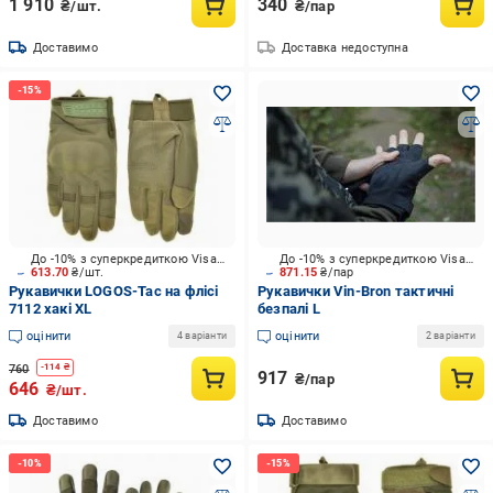
1 910
340
₴/шт.
₴/пар
Доставимо
Доставка недоступна
До -10% з суперкредиткою Visa Вигода
До -10% з суперкредиткою Visa Вигода
613.70
₴/шт.
871.15
₴/пар
Рукавички LOGOS-Tac на флісі
Рукавички Vin-Bron тактичні
7112 хакі XL
безпалі L
оцінити
оцінити
4 варіанти
2 варіанти
760
-
114
₴
917
₴/пар
646
₴/шт.
Доставимо
Доставимо