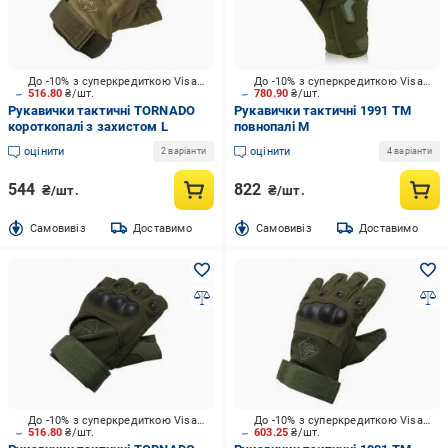
До -10% з суперкредиткою Visa Вигода
До -10% з суперкредиткою Visa Вигода
516.80
₴/шт.
780.90
₴/шт.
Рукавички тактичні TORNADO
Рукавички тактичні 1991 ТМ
короткопалі з захистом L
повнопалі M
оцінити
оцінити
2 варіанти
4 варіанти
544
822
₴/шт.
₴/шт.
Cамовивіз
Доставимо
Cамовивіз
Доставимо
До -10% з суперкредиткою Visa Вигода
До -10% з суперкредиткою Visa Вигода
516.80
₴/шт.
603.25
₴/шт.