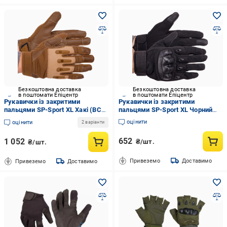
Безкоштовна доставка
Безкоштовна доставка
в поштомати Епіцентр
в поштомати Епіцентр
Рукавички із закритими
Рукавички із закритими
пальцями SP-Sport XL Хакі (BC-
пальцями SP-Sport XL Чорний
8795)
(BC-8794)
оцінити
оцінити
2 варіанти
652
1 052
₴/шт.
₴/шт.
Привеземо
Доставимо
Привеземо
Доставимо