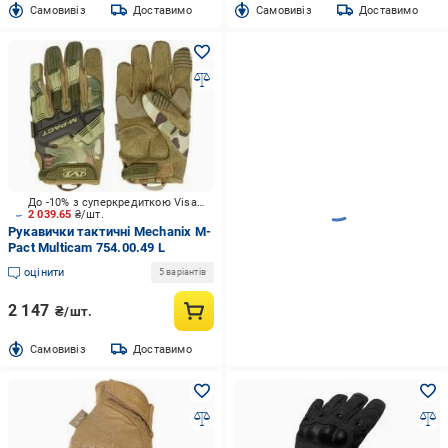
Cамовивіз
Доставимо
Cамовивіз
Доставимо
До -10% з суперкредиткою Visa Вигода
2 039.65
₴/шт.
Рукавички тактичні Mechanix M-
Pact Multicam 754.00.49 L
оцінити
5 варіантів
2 147
₴/шт.
Cамовивіз
Доставимо