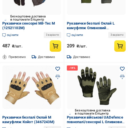
Безкоштовна доставка
в поштомати Епіцентр
Рукавички сенсорні Mil-Tec М
Рукавички безпалі Оклай L
(12521102M)
камуфляж Оливковий
(2590636L)
оцінити
оцінити
3 варіанти
3 варіанти
487
209
₴/шт.
₴/шт.
Привеземо
Доставимо
Доставимо
Безкоштовна доставка
в поштомати Епіцентр
Рукавички безпалі Оклай M
Рукавички військові UADefence
камуфляж Койот (3467243M)
повнопалі/сенсорні L Оливковий
(UAD0019L)