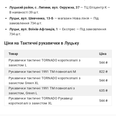
Луцький район, с. Липини, вул. Окружна, 37
— ТЦ Епіцентр К —
В наявності 39 шт.
Луцьк, вул. Шевченка, 13-Б
— магазин Нова лінія —
Під
замовлення 734 шт.
Луцьк, вул. Воїнів-Афганців, 1
— Експрес —
Під замовлення
734 шт.
Ціни на Тактичні рукавички в Луцьку
Товар
Ціна
Рукавички тактичні TORNADO короткопалі з
544 ₴
захистом L
Рукавички тактичні 1991 ТМ повнопалі M
822 ₴
Рукавички тактичні TORNADO короткопалі з
544 ₴
захистом Green XL
Рукавички тактичні 1991 ТМ повнопалі з
635 ₴
захистом, Green L
Рукавички тактичні TORNADO Рукавиці
544 ₴
короткопалі з захистом XL