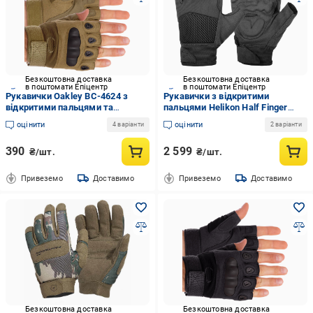
Безкоштовна доставка
Безкоштовна доставка
в поштомати Епіцентр
в поштомати Епіцентр
Рукавички Oakley BC-4624 з
Рукавички з відкритими
відкритими пальцями та
пальцями Helikon Half Finger
посиленим протектором L
Mk2 L Чорний (MR49713)
оцінити
оцінити
4 варіанти
2 варіанти
хакі(MR49226)
390
2 599
₴/шт.
₴/шт.
Привеземо
Доставимо
Привеземо
Доставимо
Безкоштовна доставка
Безкоштовна доставка