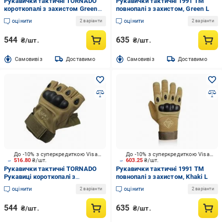
Рукавички тактичні TORNADO
Рукавички тактичні 1991 ТМ
короткопалі з захистом Green
повнопалі з захистом, Green L
XL
оцінити
оцінити
2 варіанти
2 варіанти
544
635
₴/шт.
₴/шт.
Cамовивіз
Доставимо
Cамовивіз
Доставимо
До -10% з суперкредиткою Visa Вигода
До -10% з суперкредиткою Visa Вигода
516.80
₴/шт.
603.25
₴/шт.
Рукавички тактичні TORNADO
Рукавички тактичні 1991 ТМ
Рукавиці короткопалі з
повнопалі з захистом, Khaki L
захистом XL
оцінити
оцінити
2 варіанти
2 варіанти
544
635
₴/шт.
₴/шт.