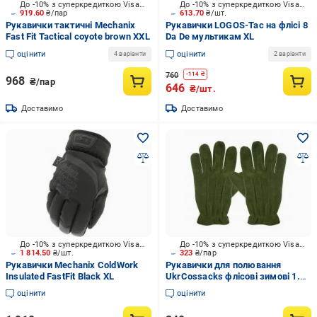
До -10% з суперкредиткою Visa Вигода
До -10% з суперкредиткою Visa Вигода
919.60
₴/пар
613.70
₴/шт.
Рукавички тактичні Mechanix
Рукавички LOGOS-Tac на флісі 8
Fast Fit Tactical coyote brown XXL
Da De мультикам XL
оцінити
оцінити
4 варіанти
2 варіанти
760
-
114
₴
968
₴/пар
646
₴/шт.
Доставимо
Доставимо
До -10% з суперкредиткою Visa Вигода
До -10% з суперкредиткою Visa Вигода
1 814.50
₴/шт.
323
₴/пар
Рукавички Mechanix ColdWork
Рукавички для полювання
Insulated FastFit Black XL
UkrCossacks флісові зимові 1.0
хакі one size
оцінити
оцінити