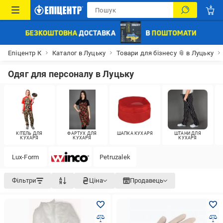
Епіцентр К
Каталог в Луцьку
Товари для бізнесу 📎 в Луцьку
Одяг для персоналу в Луцьку
КІТЕЛЬ ДЛЯ
ФАРТУХ ДЛЯ
ШАПКА КУХАРЯ
ШТАНИ ДЛЯ
КУХАРЯ
КУХАРЯ
КУХАРЯ
Lux-Form
Petruzalek
Фільтри
Ціна
Продавець