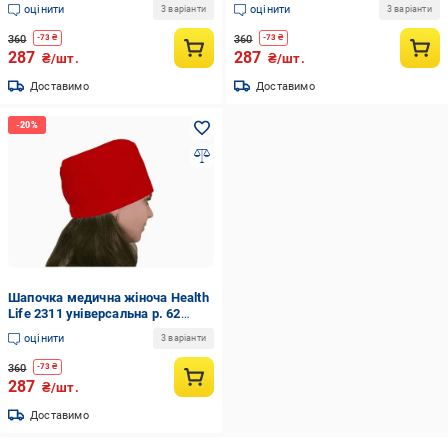
Синій (21-114-2307.58)
Бордовий (21-114-2310.58)
оцінити
оцінити
3 варіанти
3 варіанти
360
360
-
73
₴
-
73
₴
287
287
₴/шт.
₴/шт.
Доставимо
Доставимо
Шапочка медична жіноча Health
Life 2311 універсальна р. 62
Червоний (21-114-2311.62)
оцінити
3 варіанти
360
-
73
₴
287
₴/шт.
Доставимо