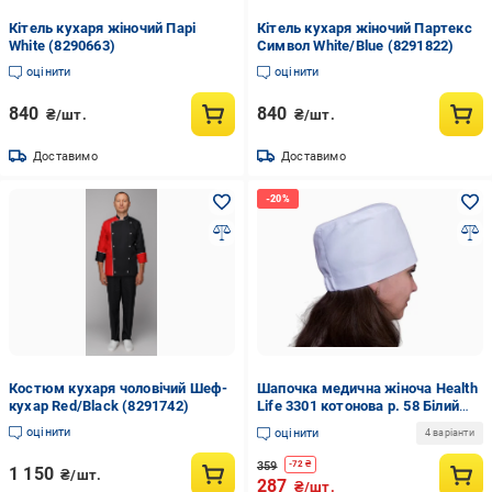
Кітель кухаря жіночий Парі
Кітель кухаря жіночий Партекс
White (8290663)
Символ White/Blue (8291822)
оцінити
оцінити
840
840
₴/шт.
₴/шт.
Доставимо
Доставимо
Костюм кухаря чоловічий Шеф-
Шапочка медична жіноча Health
кухар Red/Black (8291742)
Life 3301 котонова р. 58 Білий
(21-114-3301.58)
оцінити
оцінити
4 варіанти
359
-
72
₴
1 150
₴/шт.
287
₴/шт.