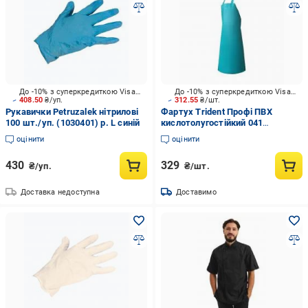
До -10% з суперкредиткою Visa Вигода
До -10% з суперкредиткою Visa Вигода
408.50
₴/уп.
312.55
₴/шт.
Рукавички Petruzalek нітрилові
Фартух Trident Профі ПВХ
100 шт./уп. (1030401) р. L синій
кислотолугостійкий 041
бірюзовий
оцінити
оцінити
430
329
₴/уп.
₴/шт.
Доставка недоступна
Доставимо