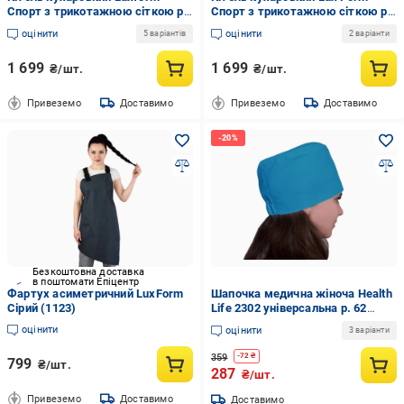
Спорт з трикотажною сіткою р.
Спорт з трикотажною сіткою р.
50 Чорний (1111)
56 Білий (2222)
оцінити
оцінити
5 варіантів
2 варіанти
1 699
1 699
₴/шт.
₴/шт.
Привеземо
Доставимо
Привеземо
Доставимо
Безкоштовна доставка
в поштомати Епіцентр
Фартух асиметричний LuxForm
Шапочка медична жіноча Health
Сірий (1123)
Life 2302 універсальна р. 62
Бірюзовий (21-114-2302.62)
оцінити
оцінити
3 варіанти
359
-
72
₴
799
₴/шт.
287
₴/шт.
Привеземо
Доставимо
Доставимо