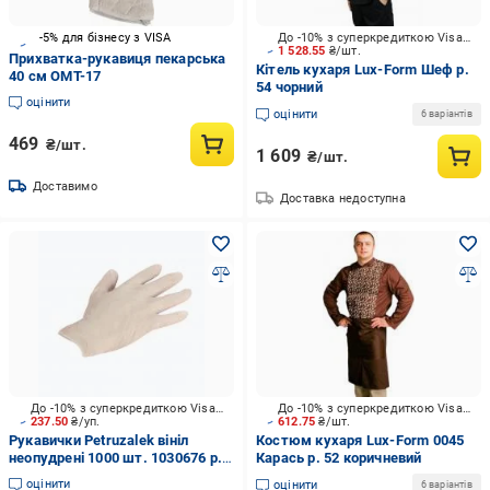
-5% для бізнесу з VISA
До -10% з суперкредиткою Visa Вигода
1 528.55
₴/шт.
Прихватка-рукавиця пекарська
Кітель кухаря Lux-Form Шеф р.
40 см ОМТ-17
54 чорний
оцінити
оцінити
6 варіантів
469
₴/шт.
1 609
₴/шт.
Доставимо
Доставка недоступна
До -10% з суперкредиткою Visa Вигода
До -10% з суперкредиткою Visa Вигода
237.50
₴/уп.
612.75
₴/шт.
Рукавички Petruzalek вініл
Костюм кухаря Lux-Form 0045
неопудрені 1000 шт. 1030676 р. L
Карась р. 52 коричневий
бежевий
оцінити
оцінити
6 варіантів