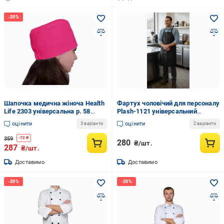
Шапочка медична жіноча Health
Фартух чоловічий для персоналу
Life 2303 універсальна р. 58
Plash-1121 універсальний
Малиновий (21-114-2303.58)
Чорний
оцінити
оцінити
3 варіанти
2 варіанти
359
-
72
₴
280
₴/шт.
287
₴/шт.
Доставимо
Доставимо