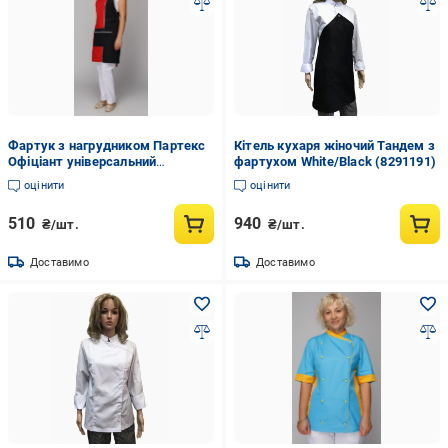
Фартук з нагрудником Партекс
Кітель кухаря жіночий Тандем з
Офіціант універсальний
фартухом White/Black (8291191)
Black/Red
оцінити
оцінити
510
940
₴/шт.
₴/шт.
Доставимо
Доставимо