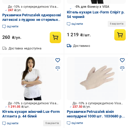
До -10% з суперкредиткою Visa Вигода
-5% для бізнесу з VISA
247
₴/уп.
Кітель кухаря Lux-Form Спіріт р.
Рукавички Petruzalek одноразові
54 чорний
латексні з пудрою не стерильні
оцінити
100 шт./уп. (1030881) р. L білий
6 варіантів
оцінити
1 219
₴/шт.
260
₴/уп.
Доставимо
Доставка недоступна
До -10% з суперкредиткою Visa Вигода
До -10% з суперкредиткою Visa Вигода
1 291.05
₴/шт.
237.50
₴/уп.
Кітель кухаря жіночий Lux-Form
Рукавички Petruzalek вініл
Атланта р. 44 білий
неопудрені 1000 шт. 1030680 р.
M бежевий
оцінити
оцінити
6 варіантів