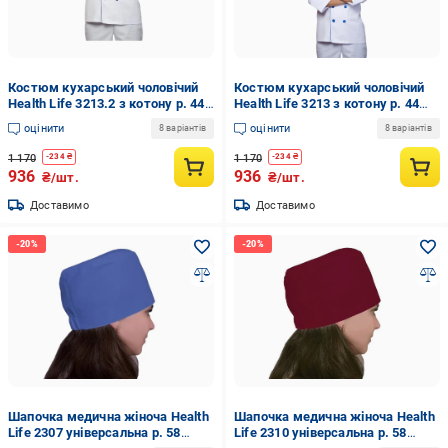
Костюм кухарський чоловічий
Костюм кухарський чоловічий
Health Life 3213.2 з котону р. 44
Health Life 3213 з котону р. 44
Білий з чорними гудзиками (21-
Білий з синіми гудзиками (21-
оцінити
оцінити
8 варіантів
8 варіантів
114-3213.2.44)
114-3213.44)
1 170
1 170
-
234
₴
-
234
₴
936
936
₴/шт.
₴/шт.
Доставимо
Доставимо
Шапочка медична жіноча Health
Шапочка медична жіноча Health
Life 2307 універсальна р. 58
Life 2310 універсальна р. 58