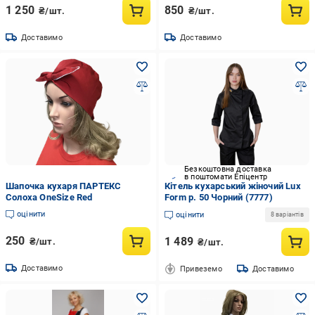
1 250
850
₴/шт.
₴/шт.
Доставимо
Доставимо
Безкоштовна доставка
в поштомати Епіцентр
Шапочка кухаря ПАРТЕКС
Кітель кухарський жіночий Lux
Солоха OneSize Red
Form р. 50 Чорний (7777)
оцінити
оцінити
8 варіантів
250
1 489
₴/шт.
₴/шт.
Доставимо
Привеземо
Доставимо