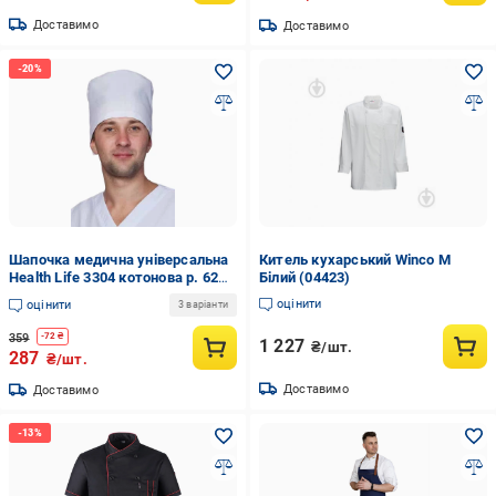
Доставимо
Доставимо
Шапочка медична універсальна
Китель кухарський Winco M
Health Life 3304 котонова р. 62
Білий (04423)
Білий (21-114-3304.62)
оцінити
оцінити
3 варіанти
359
-
72
₴
1 227
₴/шт.
287
₴/шт.
Доставимо
Доставимо