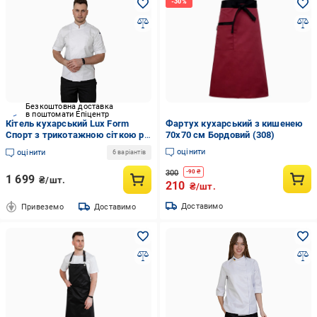
Безкоштовна доставка
в поштомати Епіцентр
Кітель кухарський Lux Form
Фартух кухарський з кишенею
Спорт з трикотажною сіткою р.
70х70 см Бордовий (308)
54 Білий (2222)
оцінити
оцінити
6 варіантів
300
-
90
₴
1 699
₴/шт.
210
₴/шт.
Доставимо
Привеземо
Доставимо