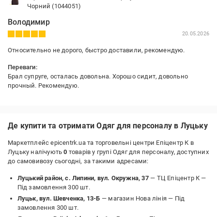
Чорний (1044051)
Володимир
20.05.2026
Относительно не дорого, быстро доставили, рекомендую.
Переваги:
Брал супруге, осталась довольна. Хорошо сидит, довольно
прочный. Рекомендую.
Де купити та отримати Одяг для персоналу в Луцьку
Маркетплейс epicentrk.ua та торговельні центри Епіцентр К в
Луцьку налічують
0
товарів у групі Одяг для персоналу, доступних
до самовивозу сьогодні, за такими адресами:
Луцький район, с. Липини, вул. Окружна, 37
— ТЦ Епіцентр К —
Під замовлення 300 шт.
Луцьк, вул. Шевченка, 13-Б
— магазин Нова лінія —
Під
замовлення 300 шт.