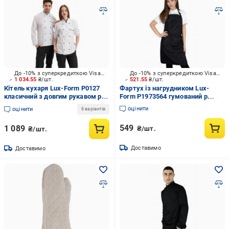
До -10% з суперкредиткою Visa Вигода
До -10% з суперкредиткою Visa Вигода
1 034.55
₴/шт.
521.55
₴/шт.
Кітель кухаря Lux-Form P0127
Фартух із нагрудником Lux-
класичний з довгим рукавом р.
Form Р1973564 гумований р.
50 білий
універсальний чорний
оцінити
оцінити
6 варіантів
549
1 089
₴/шт.
₴/шт.
Доставимо
Доставимо