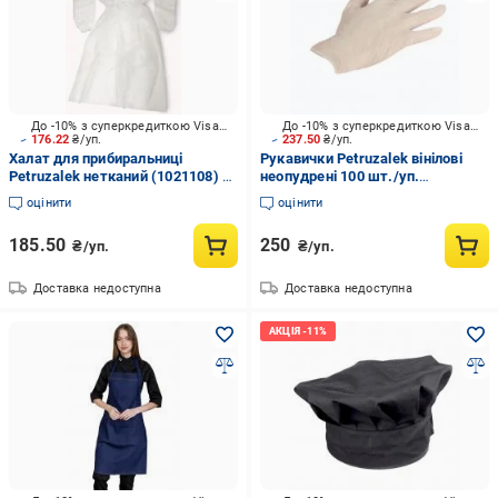
До -10% з суперкредиткою Visa Вигода
До -10% з суперкредиткою Visa Вигода
176.22
₴/уп.
237.50
₴/уп.
Халат для прибиральниці
Рукавички Petruzalek вінілові
Petruzalek нетканий (1021108) р.
неопудрені 100 шт./уп.
універсальний білий
(1030679) р. XL білий
оцінити
оцінити
185.50
250
₴/уп.
₴/уп.
Доставка недоступна
Доставка недоступна