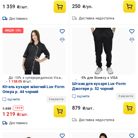
250
1 359
₴/уп.
₴/шт.
Доставка недоступна
Доставимо
До -10% з суперкредиткою Visa Вигода
-5% для бізнесу з VISA
1 158.05
₴/шт.
Штани для кухаря Lux-Form
Кітель кухаря жіночий Lux-Form
Джогери р. 52 чорний
Опера р. 44 чорний
оцінити
6 варіантів
оцінити
6 варіантів
879
₴/шт.
1 359
-
140
₴
1 219
₴/шт.
Доставка недоступна
Доставимо