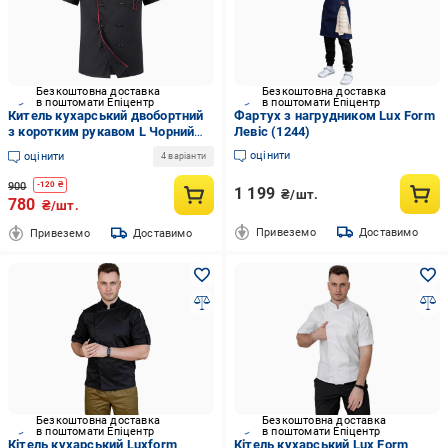
Безкоштовна доставка
Безкоштовна доставка
в поштомати Епіцентр
в поштомати Епіцентр
Китель кухарський двобортний
Фартух з нагрудником Lux Form
з коротким рукавом L Чорний
Левіс (1244)
(301_3)
оцінити
оцінити
4 варіанти
900
-
120
₴
1 199
₴/шт.
780
₴/шт.
Привеземо
Доставимо
Привеземо
Доставимо
Безкоштовна доставка
Безкоштовна доставка
в поштомати Епіцентр
в поштомати Епіцентр
Кітель кухарський Luxform
Кітель кухарський Lux Form