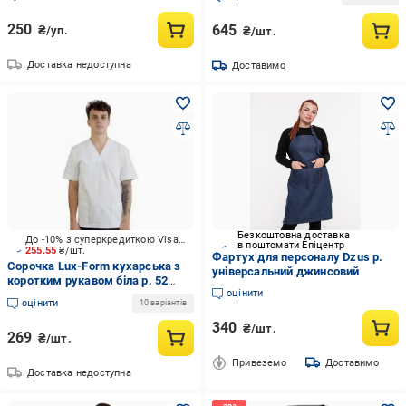
250
645
₴/уп.
₴/шт.
Доставка недоступна
Доставимо
Безкоштовна доставка
До -10% з суперкредиткою Visa Вигода
в поштомати Епіцентр
255.55
₴/шт.
Фартух для персоналу Dzus р.
Сорочка Lux-Form кухарська з
універсальний джинсовий
коротким рукавом біла р. 52
оцінити
білий
оцінити
10 варіантів
340
₴/шт.
269
₴/шт.
Привеземо
Доставимо
Доставка недоступна