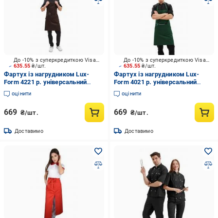
До -10% з суперкредиткою Visa Вигода
До -10% з суперкредиткою Visa Вигода
635.55
₴/шт.
635.55
₴/шт.
Фартух із нагрудником Lux-
Фартух із нагрудником Lux-
Form 4221 р. універсальний
Form 4021 р. універсальний
коричневий
зелений
оцінити
оцінити
669
669
₴/шт.
₴/шт.
Доставимо
Доставимо