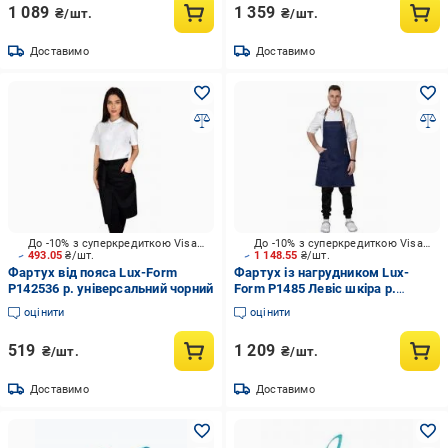
1 089
1 359
₴/шт.
₴/шт.
Доставимо
Доставимо
До -10% з суперкредиткою Visa Вигода
До -10% з суперкредиткою Visa Вигода
493.05
₴/шт.
1 148.55
₴/шт.
Фартух від пояса Lux-Form
Фартух із нагрудником Lux-
Р142536 р. універсальний чорний
Form Р1485 Левіс шкіра р.
універсальний джинс
оцінити
оцінити
519
1 209
₴/шт.
₴/шт.
Доставимо
Доставимо