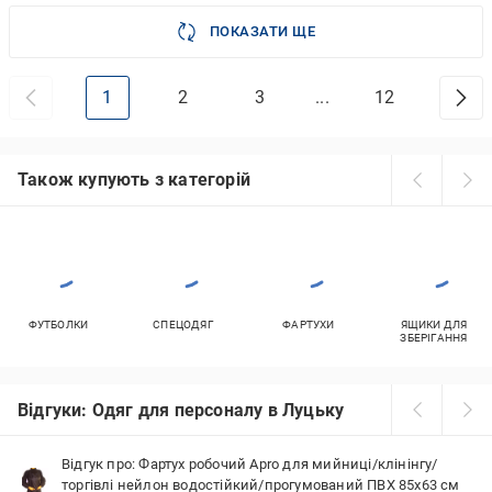
ПОКАЗАТИ ЩЕ
1
2
3
...
12
Також купують з категорій
ФУТБОЛКИ
СПЕЦОДЯГ
ФАРТУХИ
ЯЩИКИ ДЛЯ
ЗБЕРІГАННЯ
Відгуки: Одяг для персоналу в Луцьку
Відгук про: Фартух робочий Apro для мийниці/клінінгу/
торгівлі нейлон водостійкий/прогумований ПВХ 85x63 см