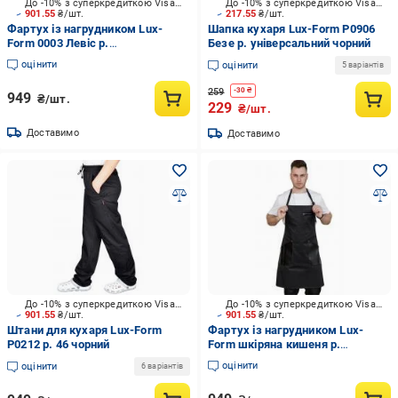
До -10% з суперкредиткою Visa Вигода
До -10% з суперкредиткою Visa Вигода
901.55
₴/шт.
217.55
₴/шт.
Фартух із нагрудником Lux-
Шапка кухаря Lux-Form P0906
Form 0003 Левіс р.
Безе р. універсальний чорний
універсальний джинс
оцінити
оцінити
5 варіантів
259
-
30
₴
949
₴/шт.
229
₴/шт.
Доставимо
Доставимо
До -10% з суперкредиткою Visa Вигода
До -10% з суперкредиткою Visa Вигода
901.55
₴/шт.
901.55
₴/шт.
Штани для кухаря Lux-Form
Фартух із нагрудником Lux-
P0212 р. 46 чорний
Form шкіряна кишеня р.
універсальний чорний
оцінити
оцінити
6 варіантів