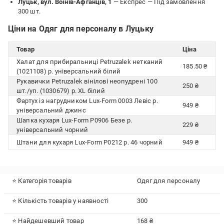
Луцьк, вул. Воїнів-Афганців, 1
— Експрес —
Під замовлення
300 шт.
Ціни на Одяг для персоналу в Луцьку
Товар
Ціна
Халат для прибиральниці Petruzalek нетканий
185.50 ₴
(1021108) р. універсальний білий
Рукавички Petruzalek вінілові неопудрені 100
250 ₴
шт./уп. (1030679) р. XL білий
Фартух із нагрудником Lux-Form 0003 Левіс р.
949 ₴
універсальний джинс
Шапка кухаря Lux-Form P0906 Безе р.
229 ₴
універсальний чорний
Штани для кухаря Lux-Form P0212 р. 46 чорний
949 ₴
⭐ Категорія товарів
Одяг для персоналу
⭐ Кількість товарів у наявності
300
⭐ Найдешевший товар
168 ₴