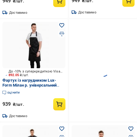
949
949
₴/шт.
₴/шт.
Доставимо
Доставимо
До -10% з суперкредиткою Visa Вигода
892.05
₴/шт.
Фартух із нагрудником Lux-
Form Мілан р. універсальний
чорний
оцінити
939
₴/шт.
Доставимо