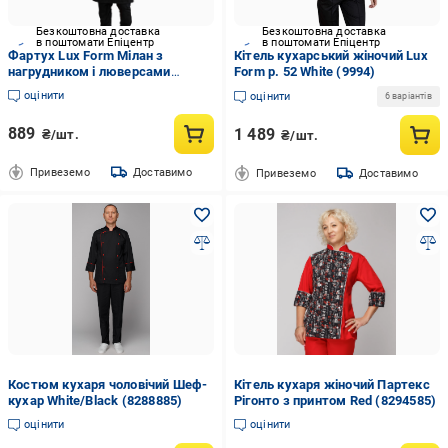
Безкоштовна доставка
Безкоштовна доставка
в поштомати Епіцентр
в поштомати Епіцентр
Фартух Lux Form Мілан з
Кітель кухарський жіночий Lux
нагрудником і люверсами
Form р. 52 White (9994)
Чорний (1221)
оцінити
оцінити
6 варіантів
889
1 489
₴/шт.
₴/шт.
Привеземо
Доставимо
Привеземо
Доставимо
Костюм кухаря чоловічий Шеф-
Кітель кухаря жіночий Партекс
кухар White/Black (8288885)
Рігонто з принтом Red (8294585)
оцінити
оцінити