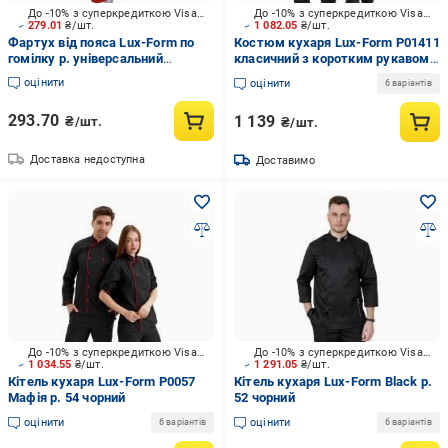
До -10% з суперкредиткою Visa Вигода
До -10% з суперкредиткою Visa Вигода
279.01
₴/шт.
1 082.05
₴/шт.
Фартух від пояса Lux-Form по
Костюм кухаря Lux-Form P01411
гомілку р. універсальний
класичний з коротким рукавом
червоний
р. 54 чорний
оцінити
оцінити
6 варіантів
293.70
1 139
₴/шт.
₴/шт.
Доставка недоступна
Доставимо
До -10% з суперкредиткою Visa Вигода
До -10% з суперкредиткою Visa Вигода
1 034.55
₴/шт.
1 291.05
₴/шт.
Кітель кухаря Lux-Form P0057
Кітель кухаря Lux-Form Black р.
Мафія р. 54 чорний
52 чорний
оцінити
оцінити
6 варіантів
6 варіантів