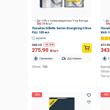
До -10% з суперкредиткою Visa Вигода
До 
262.10
₴/шт.
32
Лосьйон Gillette Series Energizing Citrus
Лосьй
Fizz 100 мл
Kick 
оцінити
345.10
411.9
-
69.20
₴
275.90
343
₴/шт.
Cамовивіз
Доставимо
C
Об'єм
100
Брен
Об'єм
Тип ш