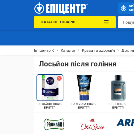
КИ
Киї
КАТАЛОГ ТОВАРІВ
Епіцентр К
Каталог
Краса та здоров'я
Догля
Лосьйон після гоління
ЛОСЬЙОН ПІСЛЯ
БАЛЬЗАМ ПІСЛЯ
ГЕЛІ ПІСЛЯ
БРИТТЯ
БРИТТЯ
БРИТТЯ