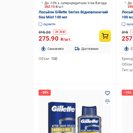
До -10% з суперкредиткою Visa Вигода
До 
262.10
₴/шт.
24
Лосьйон Gillette Series Відновлюючий
Лосьйо
Sea Mist 100 мл
100 м
оцінити
оці
315.20
315
-
39.30
₴
-
275.90
257
₴/шт.
Cамовивіз
Доставимо
C
Об'єм
100
Брен
Об'єм
Тип ш