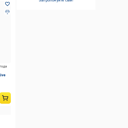
Запропонуйте свій!
игода
tive