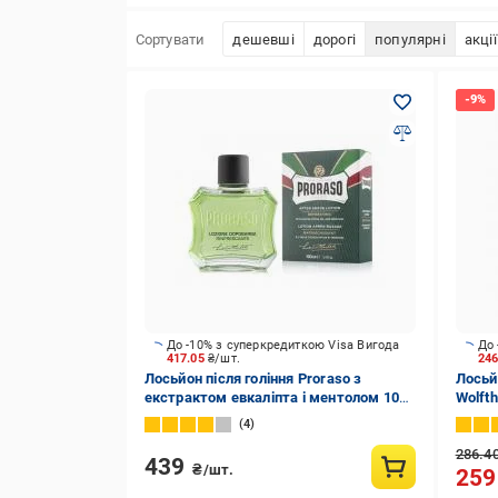
Сортувати
дешевші
дорогі
популярні
акції
До -10% з суперкредиткою Visa Вигода
До 
417.05
₴/шт.
24
Лосьйон після гоління Proraso з
Лосьйо
екстрактом евкаліпта і ментолом 100
Wolft
мл
4
286.4
439
₴/шт.
25