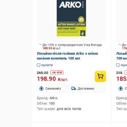
До -10% з суперкредиткою Visa Вигода
До 
188.95
₴/шт.
17
Лосьйон після гоління Arko з олією
Лосьй
насіння конопель 100 мл
100 м
оцінити
оці
265.30
218
-
66.40
₴
-
198.90
185
₴/шт.
Cамовивіз
Доставимо
C
Бренд
Arko
Брен
Об'єм
100
Об'єм
Тип шкіри
для всіх типів
Тип ш