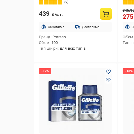
маслом ши і екстрактом сандалового
2
дерева 100 мл
345.1
439
₴/шт.
275
Cамовивіз
Доставимо
C
Бренд
Proraso
Об'єм
Об'єм
100
Тип ш
Тип шкіри
для всіх типів