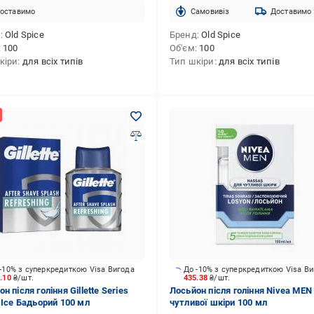
оставимо
Cамовивіз
Доставимо
д
Old Spice
Бренд
Old Spice
100
Об'єм
100
кіри
для всіх типів
Тип шкіри
для всіх типів
-10% з суперкредиткою Visa Вигода
До -10% з суперкредиткою Visa В
2.10
₴/шт.
435.38
₴/шт.
н після гоління Gillette Series
Лосьйон після гоління Nivea MEN
 Ice Бадьорий 100 мл
чутливої шкіри 100 мл