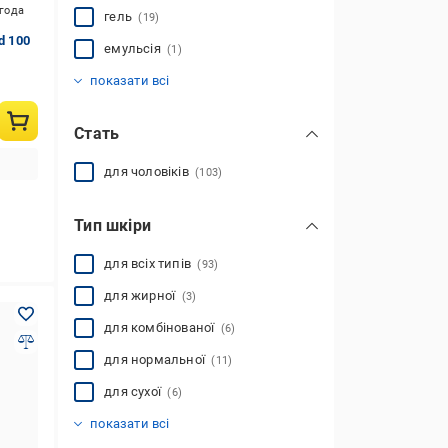
игода
гель
(19)
d 100
емульсія
(1)
камінь
крем
одеколон
флюїд
(25)
(1)
(2)
(45)
показати всі
Стать
для чоловіків
(103)
Тип шкіри
для всіх типів
(93)
для жирної
(3)
для комбінованої
(6)
для нормальної
(11)
для сухої
(6)
для чутливої
(15)
показати всі