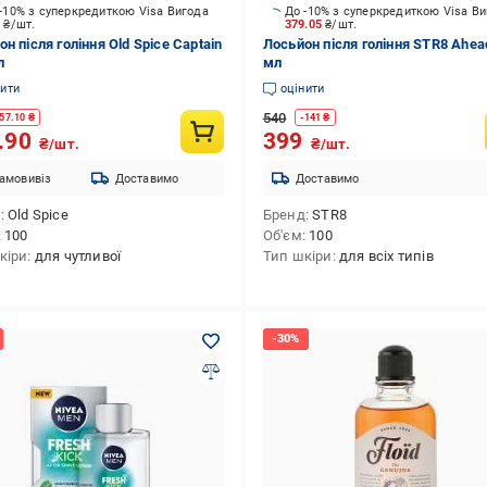
-10% з суперкредиткою Visa Вигода
До -10% з суперкредиткою Visa В
5
₴/шт.
379.05
₴/шт.
н після гоління Old Spice Captain
Лосьйон після гоління STR8 Ahea
л
мл
нити
оцінити
540
57.10
₴
-
141
₴
.90
399
₴/шт.
₴/шт.
амовивіз
Доставимо
Доставимо
д
Old Spice
Бренд
STR8
100
Об'єм
100
кіри
для чутливої
Тип шкіри
для всіх типів