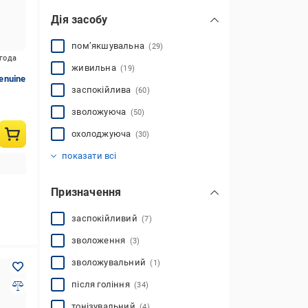
Дія засобу
пом’якшувальна
(29)
игода
живильна
(19)
Genuine
заспокійлива
(60)
зволожуюча
(50)
охолоджуюча
(30)
протизапальна
тонізуюча
(37)
(33)
показати всі
Призначення
заспокійливий
(7)
зволоження
(3)
зволожувальний
(1)
після гоління
(34)
тонізувальний
(4)