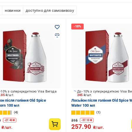
новинки
доступно для самовивозу
-10% з суперкредиткою Visa Вигода
До -10% з суперкредиткою Visa В
6.05
₴/шт.
245
₴/шт.
н після гоління Old Spice
Лосьйон після гоління Old Spice W
horn 100 мл
Water 100 мл
4
1
0
315
-
27.40
₴
-
57.10
₴
9
257.90
₴/шт.
₴/шт.