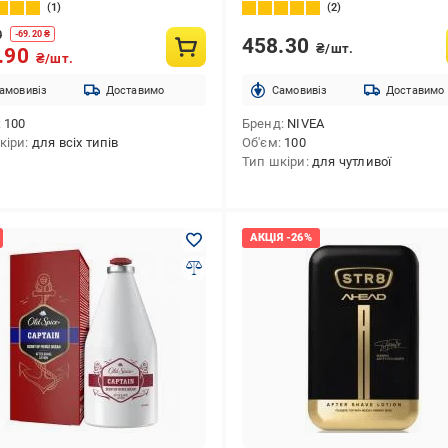
1
2
0
-
69.20
₴
458.30
₴/шт.
.90
₴/шт.
амовивіз
Доставимо
Cамовивіз
Доставимо
100
Бренд
NIVEA
кіри
для всіх типів
Об'єм
100
Тип шкіри
для чутливої