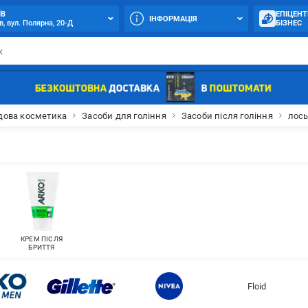
ЇВ
ЕПІЦЕНТ
ІНФОРМАЦІЯ
в, вул. Полярна, 20-Д
БІЗНЕС
дова косметика
Засоби для гоління
Засоби після гоління
лос
КРЕМ ПІСЛЯ
БРИТТЯ
Floid