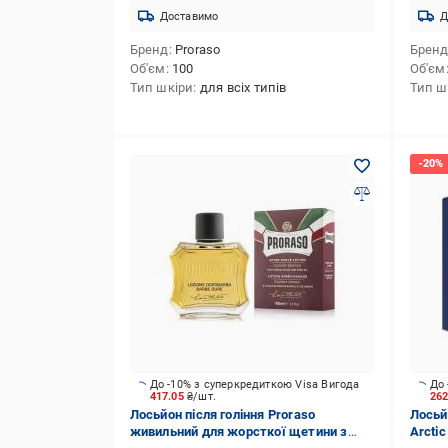
Доставимо
Д
Бренд
Proraso
Брен
Об'єм
100
Об'єм
Тип шкіри
для всіх типів
Тип ш
До -10% з суперкредиткою Visa Вигода
До 
417.05
₴/шт.
26
Лосьйон після гоління Proraso
Лосьйо
живильний для жорсткої щетини з
Arctic