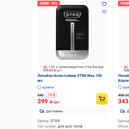
До -10% з суперкредиткою Visa Вигода
До 
379.05
₴/шт.
32
Лосьйон після гоління STR8 Rise 100
Лосьй
мл
Класи
оцінити
оці
540
458.3
-
141
₴
399
343
₴/шт.
Доставимо
Д
Бренд
STR8
Брен
Тип шкіри
для всіх типів
Об'єм