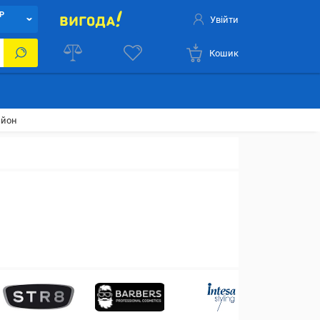
Р
Увійти
Кошик
ьйон