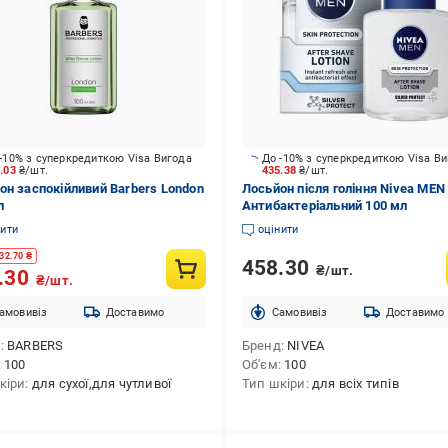
-10% з суперкредиткою Visa Вигода
До -10% з суперкредиткою Visa В
6.03
₴/шт.
435.38
₴/шт.
он заспокійливий Barbers London
Лосьйон після гоління Nivea MEN
л
Антибактеріальний 100 мл
нити
оцінити
32.70
₴
458.30
₴/шт.
.30
₴/шт.
амовивіз
Доставимо
Cамовивіз
Доставимо
д
BARBERS
Бренд
NIVEA
100
Об'єм
100
кіри
для сухої,для чутливої
Тип шкіри
для всіх типів