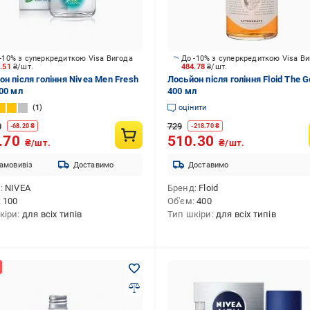
-10% з суперкредиткою Visa Вигода
До -10% з суперкредиткою Visa В
6.51
₴/шт.
484.78
₴/шт.
он після гоління Nivea Men Fresh
Лосьйон після гоління Floid The 
100 мл
400 мл
1
оцінити
0
729
-
68.20
₴
-
218.70
₴
.70
510.30
₴/шт.
₴/шт.
амовивіз
Доставимо
Доставимо
д
NIVEA
Бренд
Floid
100
Об'єм
400
кіри
для всіх типів
Тип шкіри
для всіх типів