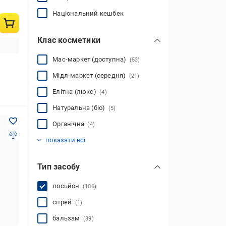
Національний кешбек
Клас косметики
Мас-маркет (доступна)
(53)
Мідл-маркет (середня)
(21)
Елітна (люкс)
(4)
Натуральна (біо)
(5)
Органічна
(4)
Професійна
(31)
показати всі
Тип засобу
лосьйон
(106)
спрей
(1)
бальзам
(89)