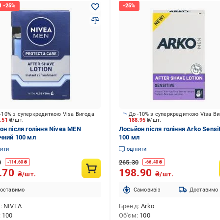
-10% з суперкредиткою Visa Вигода
До -10% з суперкредиткою Visa В
6.51
₴/шт.
188.95
₴/шт.
он після гоління Nivea MEN
Лосьйон після гоління Arko Sensi
чний 100 мл
100 мл
нити
оцінити
0
265.30
-
114.60
₴
-
66.40
₴
.70
198.90
₴/шт.
₴/шт.
оставимо
Cамовивіз
Доставимо
д
NIVEA
Бренд
Arko
100
Об'єм
100