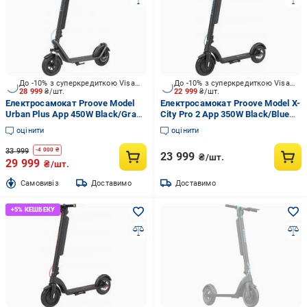
До -10% з суперкредиткою Visa Вигода
До -10% з суперкредиткою Visa Вигода
28 999
₴/шт.
22 999
₴/шт.
Електросамокат Proove Model
Електросамокат Proove Model X-
Urban Plus App 450W Black/Gray
City Pro 2 App 350W Black/Blue
(URBP45035401)
(XCPN35025101)
оцінити
оцінити
33 999
-
4 000
₴
23 999
₴/шт.
29 999
₴/шт.
Cамовивіз
Доставимо
Доставимо