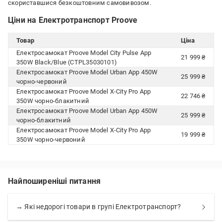
скориставшися безкоштовним самовивозом.
Ціни на Електротранспорт Proove
Товар
Ціна
Електросамокат Proove Model City Pulse App
21 999 ₴
350W Black/Blue (CTPL35030101)
Електросамокат Proove Model Urban App 450W
25 999 ₴
чорно-червоний
Електросамокат Proove Model X-City Pro App
22 746 ₴
350W чорно-блакитний
Електросамокат Proove Model Urban App 450W
25 999 ₴
чорно-блакитний
Електросамокат Proove Model X-City Pro App
19 999 ₴
350W чорно-червоний
Найпоширеніші питання
→ Які недорогі товари в групі Електротранспорт?