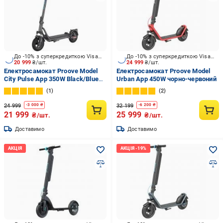
До -10% з суперкредиткою Visa Вигода
До -10% з суперкредиткою Visa Вигода
20 999
₴/шт.
24 999
₴/шт.
Електросамокат Proove Model
Електросамокат Proove Model
City Pulse App 350W Black/Blue
Urban App 450W чорно-червоний
(CTPL35030101)
1
2
24 999
32 199
-
3 000
₴
-
6 200
₴
21 999
25 999
₴/шт.
₴/шт.
Доставимо
Доставимо