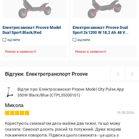
Електросамокат Proove Model
Електросамокат Proove Dual
Dual Sport Black/Red
Sport 2x1200 W 18,2 Аh 48 V
Чорний/Червоний (958)
оцінити
оцінити
Немає в наявності
Немає в наявності
Відгуки: Електротранспорт Proove
Відгук про: Електросамокат Proove Model City Pulse App
350W Black/Blue (CTPL35030101)
Микола
19.05.2026
Користуюсь самокатом десь майже два тижні, та що можу
сказати: Самокат досить різкий та потужний. Дуже яскраві
покажчики поворотів. Підвіска цього самоката - це щось з