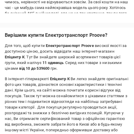
чимось, нерівності не відчуваються зовсім. За свої кошти на наш
час - це мабудь сама найяскравіша модель цього року. Хотілось
би знімний АКБ в цій моделі, але це не так критично, так як вага
самоката всього 18кг. Рекомендую до купівлі! Дякую!
Переваги:
Вирішили купити Електротранспорт Proove?
Швидкість, запас ходу, амортизація
Недоліки:
Для того, щоб купити
Електротранспорт Proove
високої якості за
Відсутні
доступною ціною, досить відвідати наш інтернет-магазин
Епіцентр К
. Тут Ви знайдете широкий асортимент товарів цієї
групи, який налічує
11 одиниць
. Серед них товари з низькими
цінами
від 10 до 539600
грн.
В інтернет-гіпермаркеті
Епіцентр К
Ви легко знайдете оригінальні
фото цих товарів, дізнаєтеся основні характеристики і технічні
дані. Крім цього, на сайті можна почитати корисні відгуки від
покупців. Також тут можна ознайомитися з цікавими статтями з
різних тем і подивитися відеоогляди на найбільш затребувані
товари категорії
. Для покупця регулярно проводяться акції,
розпродажі та знижки з безліччю вигідних позицій. Купуючи у
нас, Ви отримаєте сертифікований товар з офіційною гарантією
від виробника, зможете забрати його в Києві або в будь-якому
іншому місті України, попередньо оформивши доставку або