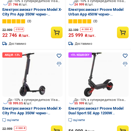
До -10% з суперкредиткою Visa Вигода
До -10% з суперкредиткою Visa Вигода
21 746
₴/шт.
24 999
₴/шт.
Електросамокат Proove Model X-
Електросамокат Proove Model
City Pro App 350W чорно-
Urban App 450W чорно-
блакитний
блакитний
2
2
22 999
32 199
-
253
₴
-
6 200
₴
22 746
25 999
₴/шт.
₴/шт.
Доставимо
Доставимо
До -10% з суперкредиткою Visa Вигода
До -10% з суперкредиткою Visa Вигода
18 999.05
₴/шт.
55 999
₴/шт.
Електросамокат Proove Model X-
Електросамокат Proove Model
City Pro App 350W чорно-
Dual Sport SE App 1200W
червоний
Black/Red (DLSE24050302)
оцінити
оцінити
22 999
-
3 000
₴