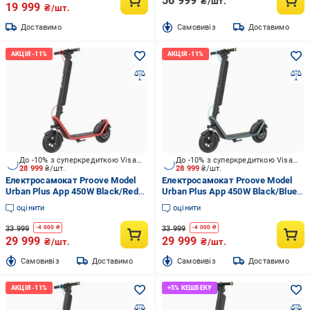
56 999
₴/шт.
19 999
₴/шт.
Доставимо
Cамовивіз
Доставимо
До -10% з суперкредиткою Visa Вигода
До -10% з суперкредиткою Visa Вигода
28 999
₴/шт.
28 999
₴/шт.
Електросамокат Proove Model
Електросамокат Proove Model
Urban Plus App 450W Black/Red
Urban Plus App 450W Black/Blue
(URBP45035402)
(URBP45035403)
оцінити
оцінити
33 999
33 999
-
4 000
₴
-
4 000
₴
29 999
29 999
₴/шт.
₴/шт.
Cамовивіз
Доставимо
Cамовивіз
Доставимо