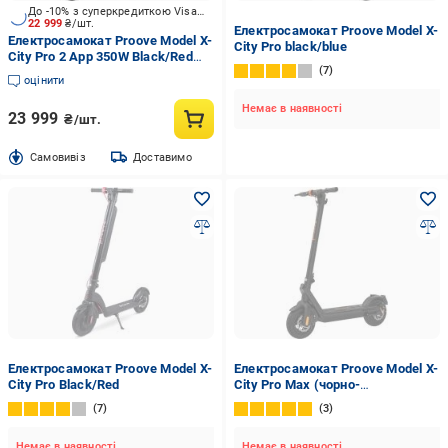
До -10% з суперкредиткою Visa Вигода
22 999
₴/шт.
Електросамокат Proove Model X-
Електросамокат Proove Model X-
City Pro black/blue
City Pro 2 App 350W Black/Red
7
(XCPN35025102)
оцінити
Немає в наявності
23 999
₴/шт.
Cамовивіз
Доставимо
Електросамокат Proove Model X-
Електросамокат Proove Model X-
City Pro Black/Red
City Pro Max (чорно-
помаранчевий)
7
3
Немає в наявності
Немає в наявності