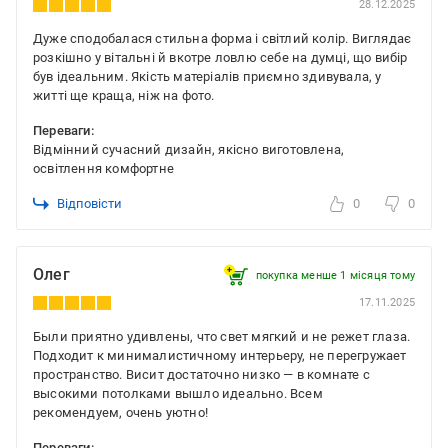
28.12.2025
Дуже сподобалася стильна форма і світлий колір. Виглядає
розкішно у вітальні й вкотре ловлю себе на думці, що вибір
був ідеальним. Якість матеріалів приємно здивувала, у
житті ще краща, ніж на фото.
Переваги:
Відмінний сучасний дизайн, якісно виготовлена,
освітлення комфортне
Відповісти
0
0
Олег
покупка менше 1 місяця томy
17.11.2025
Были приятно удивлены, что свет мягкий и не режет глаза.
Подходит к минималистичному интерьеру, не перегружает
пространство. Висит достаточно низко — в комнате с
высокими потолками вышло идеально. Всем
рекомендуем, очень уютно!
Переваги: