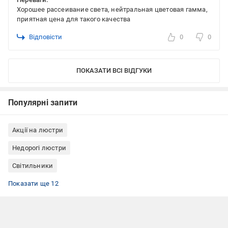
Хорошее рассеивание света, нейтральная цветовая гамма,
приятная цена для такого качества
Відповісти
0
0
ПОКАЗАТИ ВСІ ВІДГУКИ
Популярні запити
Акції на люстри
Недорогі люстри
Світильники
Люстри: стиль мінімалізм
Люстри для вітальні (в зал)
Люстри для спальні
Люстри з монтажною планкою
Люстри Китай
Люстри цоколь E27
Люстри асиметричні
Люстри Sensio
Люстри підвісні
Люстри з металу
Люстри хромовані
Люстра з білими плафонами та підвісками
Показати ще 12