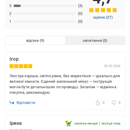
3
(3)
2
(0)
оцінок
(
27
)
1
(0)
відгуки
запитання
Ігор
02.02.2026
Люстра хороша, світло рівне, без мерехтіння — ідеально для
великої кімнати. Єдиний маленький мінус — інструкція
могла бути детальнішою по проводці. Загалом — відмінна
покупка, рекомендую.
Відповісти
0
0
Ірина
покупка менше 1 місяця томy