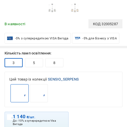
В наявності
КОД
32005287
-5% з суперкредиткою VISA Вигода
-5% для бізнесу з VISA
Кількість ламп освітлення:
3
5
8
Цей товар із колекції
SENSIO_SERPENS
1 140
₴/шт.
До -10% з суперкредиткою Visa
Вигода