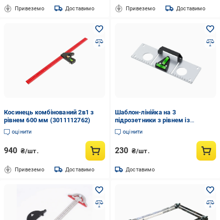
Привеземо
Доставимо
Привеземо
Доставимо
Косинець комбінований 2в1 з
Шаблон-лінійка на 3
рівнем 600 мм (3011112762)
підрозетники з рівнем із
нержавіючої сталі (3011143755)
оцінити
оцінити
940
230
₴/шт.
₴/шт.
Привеземо
Доставимо
Доставимо