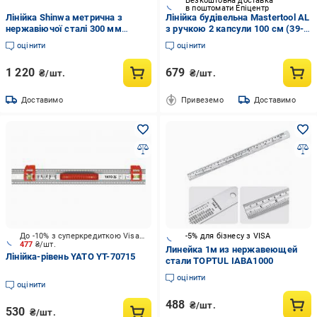
Безкоштовна доставка
в поштомати Епіцентр
Лінійка Shinwa метрична з
Лінійка будівельна Mastertool AL
нержавіючої сталі 300 мм
з ручкою 2 капсули 100 см (39-
(24612)
5100)
оцінити
оцінити
1 220
679
₴/шт.
₴/шт.
Доставимо
Привеземо
Доставимо
До -10% з суперкредиткою Visa Вигода
-5% для бізнесу з VISA
477
₴/шт.
Линейка 1м из нержавеющей
Лінійка-рівень YATO YT-70715
стали TOPTUL IABA1000
оцінити
оцінити
488
₴/шт.
530
₴/шт.