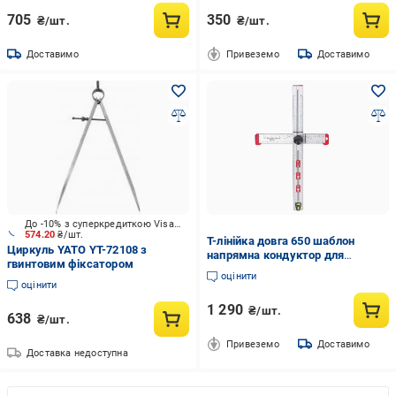
705
350
₴/шт.
₴/шт.
Доставимо
Привеземо
Доставимо
До -10% з суперкредиткою Visa Вигода
574.20
₴/шт.
Т-лінійка довга 650 шаблон
Циркуль YATO YT-72108 з
напрямна кондуктор для
гвинтовим фіксатором
розмітки та свердління отворів
оцінити
лінійка позиціонер
оцінити
1 290
₴/шт.
638
₴/шт.
Привеземо
Доставимо
Доставка недоступна