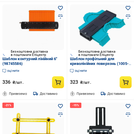
Безкоштовна доставка
Безкоштовна доставка
в поштомати Епіцентр
в поштомати Епіцентр
Шаблон контурний лінійний 6"
Шаблон профільний для
(98745586)
криволінійних поверхонь (1005-
337-00)
оцінити
оцінити
336
323
₴/шт.
₴/шт.
Привеземо
Доставимо
Привеземо
Доставимо