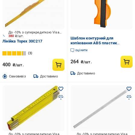
До -10% з суперкредиткою Visa Вигода
380
₴/шт.
Шаблон контурний для
Лінійка Topex 30C217
копіювання ABS пластик
(10122101)
оцінити
3
264
₴/шт.
400
₴/шт.
Доставимо
Cамовивіз
Доставимо
До -10% з суперкредиткою Visa Вигода
До -10% з суперкредиткою Visa Вигода