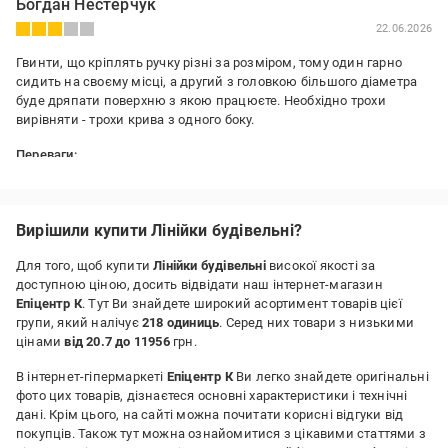
Богдан Нестерчук
22.06.2026
Гвинти, що кріплять ручку різні за розміром, тому один гарно
сидить на своєму місці, а другий з головкою більшого діаметра
буде дряпати поверхню з якою працюєте. Необхідно трохи
вирівняти - трохи крива з одного боку.
Переваги:
Металева, довга, гарна)
Недоліки:
Гвинти, що кріплять ручку різні за розміром, тому один гарно
Вирішили купити Лінійки будівельні?
сидить на своєму місці, а другий з головкою більшого діаметра
буде дряпати поверхню з якою працюєте. Необхідно трохи
Для того, щоб купити
Лінійки будівельні
високої якості за
вирівняти - трохи крива з одного боку.
доступною ціною, досить відвідати наш інтернет-магазин
Епіцентр К
. Тут Ви знайдете широкий асортимент товарів цієї
групи, який налічує
218 одиниць
. Серед них товари з низькими
цінами
від 20.7 до 11956
грн.
В інтернет-гіпермаркеті
Епіцентр К
Ви легко знайдете оригінальні
фото цих товарів, дізнаєтеся основні характеристики і технічні
дані. Крім цього, на сайті можна почитати корисні відгуки від
покупців. Також тут можна ознайомитися з цікавими статтями з