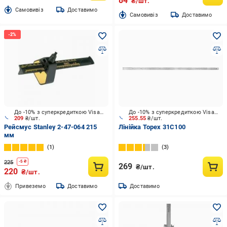
84
₴/шт.
Cамовивіз
Доставимо
Cамовивіз
Доставимо
До -10% з суперкредиткою Visa Вигода
До -10% з суперкредиткою Visa Вигода
209
₴/шт.
255.55
₴/шт.
Рейсмус Stanley 2-47-064 215
Лінійка Topex 31C100
мм
1
3
225
-
5
₴
269
₴/шт.
220
₴/шт.
Привеземо
Доставимо
Доставимо