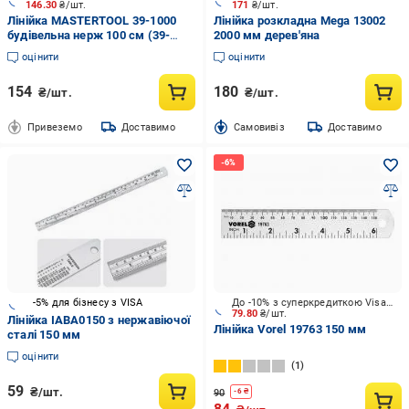
146.30
₴/шт.
171
₴/шт.
Лінійка MASTERTOOL 39-1000
Лінійка розкладна Mega 13002
будівельна нерж 100 см (39-
2000 мм дерев'яна
1000)
оцінити
оцінити
154
180
₴/шт.
₴/шт.
Привеземо
Доставимо
Cамовивіз
Доставимо
-5% для бізнесу з VISA
До -10% з суперкредиткою Visa Вигода
79.80
₴/шт.
Лінійка IABA0150 з нepжaвіючoї
Лінійка Vorel 19763 150 мм
cтaлі 150 мм
оцінити
1
59
₴/шт.
90
-
6
₴