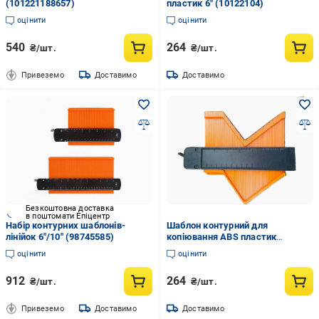
(101221188657)
пластик 6" (10122104)
оцінити
оцінити
540
264
₴/шт.
₴/шт.
Привеземо
Доставимо
Доставимо
Безкоштовна доставка
в поштомати Епіцентр
Набір контурних шаблонів-
Шаблон контурний для
лінійок 6"/10" (98745585)
копіювання ABS пластик
(10122105)
оцінити
оцінити
912
264
₴/шт.
₴/шт.
Привеземо
Доставимо
Доставимо