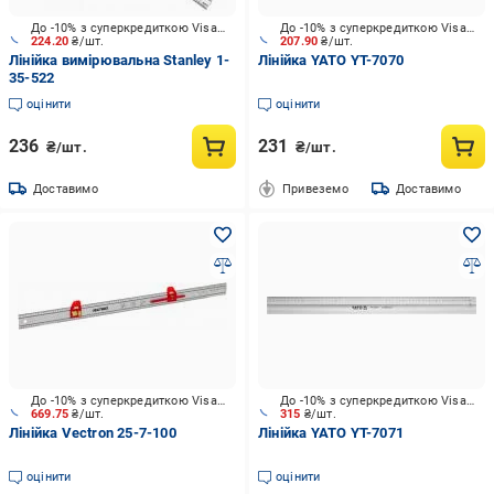
До -10% з суперкредиткою Visa Вигода
До -10% з суперкредиткою Visa Вигода
224.20
₴/шт.
207.90
₴/шт.
Лінійка вимірювальна Stanley 1-
Лінійка YATO YT-7070
35-522
оцінити
оцінити
236
231
₴/шт.
₴/шт.
Доставимо
Привеземо
Доставимо
До -10% з суперкредиткою Visa Вигода
До -10% з суперкредиткою Visa Вигода
669.75
₴/шт.
315
₴/шт.
Лінійка Vectron 25-7-100
Лінійка YATO YT-7071
оцінити
оцінити