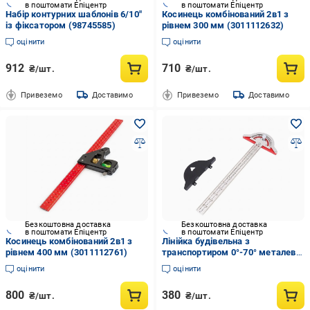
в поштомати Епіцентр
в поштомати Епіцентр
Набір контурних шаблонів 6/10"
Косинець комбінований 2в1 з
із фіксатором (98745585)
рівнем 300 мм (3011112632)
оцінити
оцінити
912
710
₴/шт.
₴/шт.
Привеземо
Доставимо
Привеземо
Доставимо
Безкоштовна доставка
Безкоштовна доставка
в поштомати Епіцентр
в поштомати Епіцентр
Косинець комбінований 2в1 з
Лінійка будівельна з
рівнем 400 мм (3011112761)
транспортиром 0°-70° металева
32 см (3013402585)
оцінити
оцінити
800
380
₴/шт.
₴/шт.