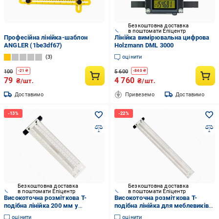
Безкоштовна доставка
в поштомати Епіцентр
Професійна лінійка-шаблон
Лінійка вимірювальна цифрова
ANGLER (1be3df67)
Holzmann DML 3000
3
оцінити
100
5 600
-
21
₴
-
840
₴
79
4 760
₴/шт.
₴/шт.
Доставимо
Привеземо
Доставимо
Безкоштовна доставка
Безкоштовна доставка
в поштомати Епіцентр
в поштомати Епіцентр
Високоточна розміткова Т-
Високоточна розміткова Т-
подібна лінійка 200 мм у
подібна лінійка для меблевиків/
комплекті з олівцем
слюсарів 400 мм у комплекті з
оцінити
оцінити