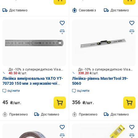
Доставимо
Cамовивіз
Доставимо
До -10% з суперкредиткою Visa Вигода
До -10% з суперкредиткою Visa Вигода
40.50
₴/шт.
338.20
₴/шт.
Лінійка вимірювальна YATO YT-
Лінійка-рівень MasterTool 39-
70720 150 мм з нержавіючої
5060
сталі
оцінити
оцінити
45
356
₴/шт.
₴/шт.
Привеземо
Доставимо
Привеземо
Доставимо