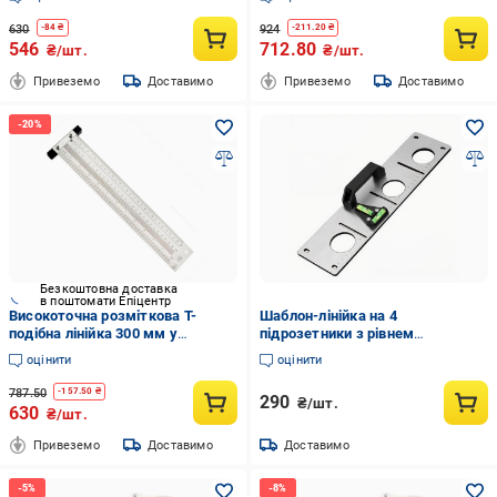
(1420359662)
олівцем (1420413990)
630
924
-
84
₴
-
211.20
₴
546
712.80
₴/шт.
₴/шт.
Привеземо
Доставимо
Привеземо
Доставимо
Безкоштовна доставка
в поштомати Епіцентр
Високоточна розміткова Т-
Шаблон-лінійка на 4
подібна лінійка 300 мм у
підрозетники з рівнем
комплекті з олівцем
(3011143888)
оцінити
оцінити
(1420391616)
787.50
-
157.50
₴
290
₴/шт.
630
₴/шт.
Привеземо
Доставимо
Доставимо