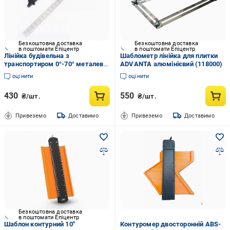
Безкоштовна доставка
Безкоштовна доставка
в поштомати Епіцентр
в поштомати Епіцентр
Лінійка будівельна з
Шаблометр лінійка для плитки
транспортиром 0°-70° металева
ADVANTA алюмінієвий (118000)
45 см (3013402586)
оцінити
оцінити
430
550
₴/шт.
₴/шт.
Привеземо
Доставимо
Привеземо
Доставимо
Безкоштовна доставка
в поштомати Епіцентр
Шаблон контурний 10"
Контуромер двосторонній ABS-