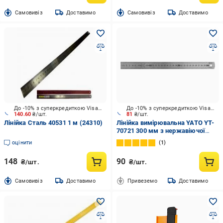
Cамовивіз
Доставимо
Cамовивіз
Доставимо
До -10% з суперкредиткою Visa Вигода
До -10% з суперкредиткою Visa Вигода
140.60
₴/шт.
81
₴/шт.
Лінійка Сталь 40531 1 м (24310)
Лінійка вимірювальна YATO YT-
70721 300 мм з нержавіючої
сталі
оцінити
1
148
90
₴/шт.
₴/шт.
Cамовивіз
Доставимо
Привеземо
Доставимо