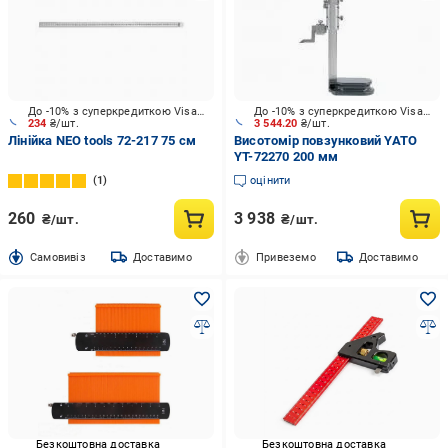
До -10% з суперкредиткою Visa Вигода
До -10% з суперкредиткою Visa Вигода
234
₴/шт.
3 544.20
₴/шт.
Лінійка NEO tools 72-217 75 см
Висотомір повзунковий YATO
YT-72270 200 мм
1
оцінити
260
3 938
₴/шт.
₴/шт.
Cамовивіз
Доставимо
Привеземо
Доставимо
Безкоштовна доставка
Безкоштовна доставка