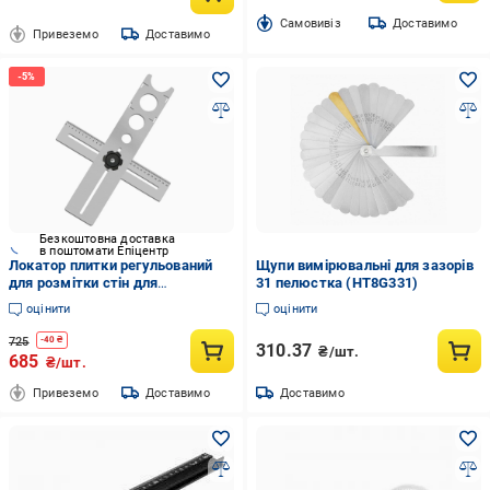
Cамовивіз
Доставимо
Привеземо
Доставимо
Безкоштовна доставка
в поштомати Епіцентр
Локатор плитки регульований
Щупи вимірювальні для зазорів
для розмітки стін для
31 пелюстка (HT8G331)
свердління отворів
оцінити
оцінити
(1005006488206317)
725
-
40
₴
310.37
₴/шт.
685
₴/шт.
Привеземо
Доставимо
Доставимо