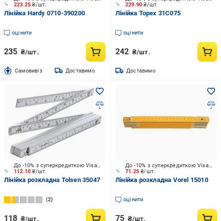
223.25
₴/шт.
229.90
₴/шт.
Лінійка Hardy 0710-390200
Лінійка Topex 31C075
оцінити
оцінити
235
242
₴/шт.
₴/шт.
Cамовивіз
Доставимо
Доставимо
До -10% з суперкредиткою Visa Вигода
До -10% з суперкредиткою Visa Вигода
112.10
₴/шт.
71.25
₴/шт.
Лінійка розкладна Tolsen 35047
Лінійка розкладна Vorel 15010
2
оцінити
118
75
₴/шт.
₴/шт.