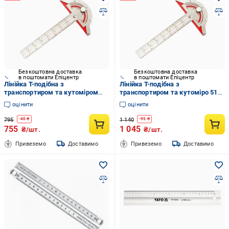
Безкоштовна доставка
Безкоштовна доставка
в поштомати Епіцентр
в поштомати Епіцентр
Лінійка Т-подібна з
Лінійка Т-подібна з
транспортиром та кутоміром
транспортиром та кутоміро 519
389 мм (524929)
мм (452445)
оцінити
оцінити
795
1 140
-
40
₴
-
95
₴
755
1 045
₴/шт.
₴/шт.
Привеземо
Доставимо
Привеземо
Доставимо