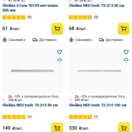
57.95
₴/шт.
61.20
₴/шт.
Лінійка Сталь 92109 металева
Лінійка NEO tools 72-213 30 см
500 мм
2
2
61
68
₴/шт.
₴/шт.
Cамовивіз
Доставимо
Cамовивіз
Доставимо
До -10% з суперкредиткою Visa Вигода
До -10% з суперкредиткою Visa Вигода
126
₴/шт.
297
₴/шт.
Лінійка NEO tools 72-215 50 см
Лінійка NEO tools 72-210 100 см
1
1
140
330
₴/шт.
₴/шт.