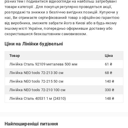
різних тем і подивитися відеоогляди на найбільш затребувані
товари категорії
. Для покупця регулярно проводяться акції,
розпродажі та знижки з безліччю вигідних позицій. Купуючи у
нас, Ви отримаєте сертифікований товар з офіційною гарантією
від виробника, зможете забрати його в Києві або в будь-якому
іншому місті України, попередньо оформивши доставку або
скориставшися безкоштовним самовивозом.
Ціни на Лінійки будівельні
Товар
Ціна
Лінійка Сталь 92109 металева 500 мм
61 ₴
Лінійка NEO tools 72-213 30 см
68 ₴
Лінійка NEO tools 72-215 50 см
140 ₴
Лінійка NEO tools 72-210 100 см
330 ₴
Лінійка Сталь 40531 1 м (24310)
148 ₴
Найпоширеніші питання