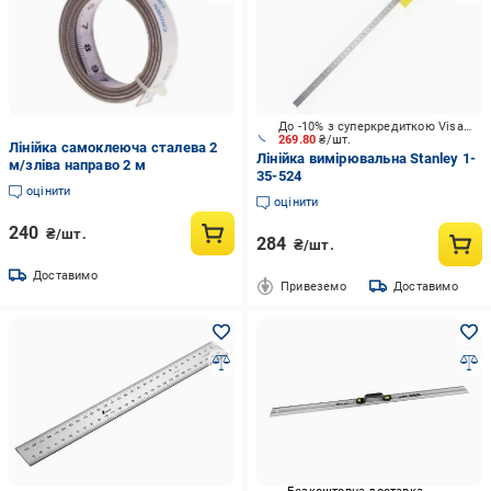
До -10% з суперкредиткою Visa Вигода
269.80
₴/шт.
Лінійка самоклеюча сталева 2
Лінійка вимірювальна Stanley 1-
м/зліва направо 2 м
35-524
оцінити
оцінити
240
₴/шт.
284
₴/шт.
Доставимо
Привеземо
Доставимо