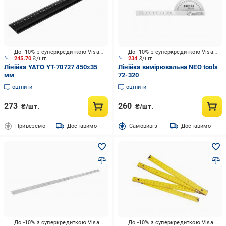
До -10% з суперкредиткою Visa Вигода
До -10% з суперкредиткою Visa Вигода
245.70
₴/шт.
234
₴/шт.
Лінійка YATO YT-70727 450x35
Лінійка вимірювальна NEO tools
мм
72-320
оцінити
оцінити
273
260
₴/шт.
₴/шт.
Привеземо
Доставимо
Cамовивіз
Доставимо
До -10% з суперкредиткою Visa Вигода
До -10% з суперкредиткою Visa Вигода