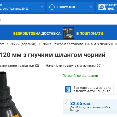
ЇВ
ЕПІЦЕНТ
ІНФОРМАЦІЯ
в, вул. Полярна, 20-Д
БІЗНЕС
ога
Лійки (воронки)
Лійка Rexxon пластикова 120 мм з гнучким 
 120 мм з гнучким шлангом чорний
 запитання та відгуки (2)
Наявність товару в магазинах (66)
Готовий до відправки
Безкоштовна доставка
в поштомати Епіцентр
82.65
₴/шт.
До -10% з суперкредиткою Visa
Вигода