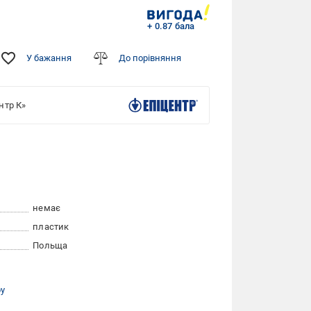
+ 0.87 бала
У бажання
До порівняння
нтр К»
немає
пластик
Польща
ру