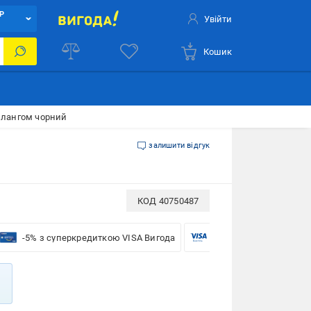
Р
Увійти
Кошик
шлангом чорний
залишити відгук
КОД
40750487
-5% з суперкредиткою VISA Вигода
-5% для бізнесу з VISA