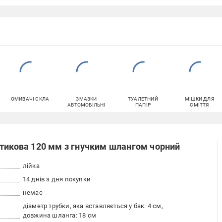
ОМИВАЧІ СКЛА
ЗМАЗКИ
ТУАЛЕТНИЙ
МІШКИ ДЛЯ
АВТОМОБІЛЬНІ
ПАПІР
СМІТТЯ
стикова 120 мм з гнучким шлангом чорний
лійка
14 днів з дня покупки
немає
діаметр трубки, яка вставляється у бак: 4 см
довжина шланга: 18 см