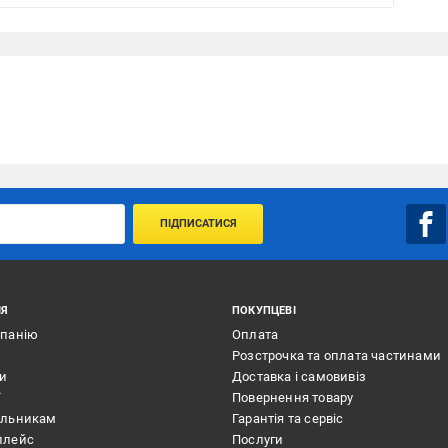
ПІДПИСАТИСЯ
ІЯ
ПОКУПЦЕВІ
мпанію
Оплата
Розстрочка та оплата частинами
ти
Доставка і самовивіз
ї
Повернення товару
альникам
Гарантія та сервіс
плейс
Послуги