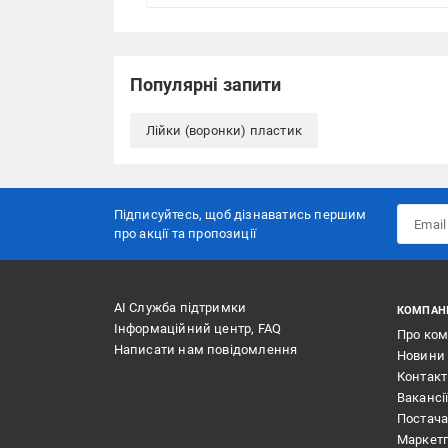
Популярні запити
Лійки (воронки) пластик
Підписуйтесь, щоб дізнаватись першим
про акції та пропозиції
АІ Служба підтримки
КОМПАН
Інформаційний центр, FAQ
Про ко
Написати нам повідомлення
Новини
Контак
Вакансі
Постач
Маркет