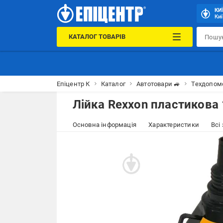
КИ
Киї
КАТАЛОГ ТОВАРІВ
Епіцентр К
Каталог
Автотовари 🚙
Техдопом
Лійка Rexxon пластикова
Основна інформація
Характеристики
Всі