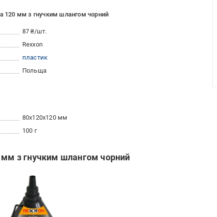
ва 120 мм з гнучким шлангом чорний
87 ₴/шт.
Rexxon
пластик
Польща
80x120x120 мм
100 г
0 мм з гнучким шлангом чорний