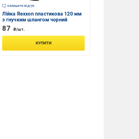
залишити відгук
Лійка Rexxon пластикова 120 мм
з гнучким шлангом чорний
87
₴/шт.
КУПИТИ