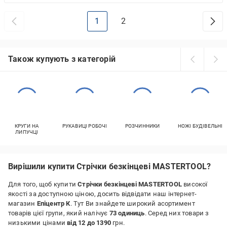
1
2
Також купують з категорій
КРУГИ НА
РУКАВИЦІ РОБОЧІ
РОЗЧИННИКИ
НОЖІ БУДІВЕЛЬНІ
ЛИПУЧЦІ
Вирішили купити Стрічки безкінцеві MASTERTOOL?
Для того, щоб купити
Стрічки безкінцеві MASTERTOOL
високої
якості за доступною ціною, досить відвідати наш інтернет-
магазин
Епіцентр К
. Тут Ви знайдете широкий асортимент
товарів цієї групи, який налічує
73 одиниць
. Серед них товари з
низькими цінами
від 12 до 1390
грн.