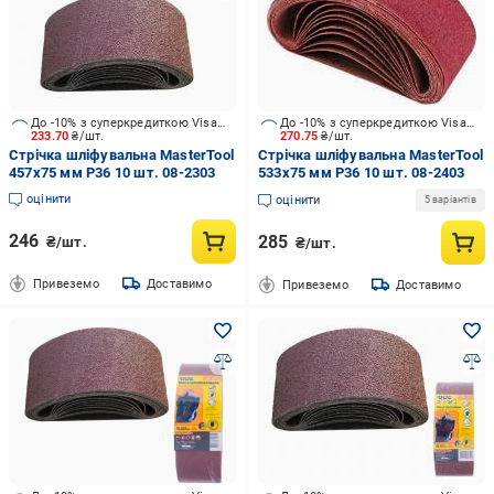
До -10% з суперкредиткою Visa Вигода
До -10% з суперкредиткою Visa Вигода
233.70
₴/шт.
270.75
₴/шт.
Стрічка шліфувальна MasterTool
Стрічка шліфувальна MasterTool
457x75 мм P36 10 шт. 08-2303
533x75 мм P36 10 шт. 08-2403
оцінити
оцінити
5 варіантів
246
285
₴/шт.
₴/шт.
Привеземо
Доставимо
Привеземо
Доставимо