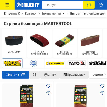
Епіцентр К
Каталог
Інструменти 🔧
Витратні матеріали для 
Стрічки безкінцеві MASTERTOOL
457X75 ММ
СТРІЧКИ
СТРІЧКИ
СТРІЧКИ
БЕЗКІНЦЕВІ 100
БЕЗКІНЦЕВІ 60
БЕЗКІНЦЕВІ 40
Фільтри (1)
Ціна
Продавець
очистити 