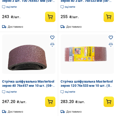
зерно 3 шт. 100 76х457 мм (08-
зерно 40 3 шт. 76х533 мм (08-
3310)
3404)
оцінити
оцінити
243
255
₴/шт.
₴/шт.
Доставимо
Доставимо
Стрічка шліфувальна Mastertool
Стрічка шліфувальна Mastertool
зерно 40 76x457 мм 10 шт. (08-
зерно 120 76x533 мм 10 шт. (08-
2304)
2412)
оцінити
оцінити
247.20
283.20
₴/шт.
₴/шт.
Доставимо
Доставимо