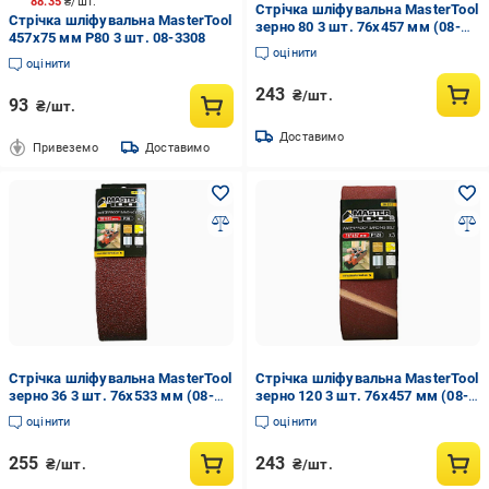
88.35
₴/шт.
Стрічка шліфувальна MasterTool
Стрічка шліфувальна MasterTool
зерно 80 3 шт. 76х457 мм (08-
457x75 мм P80 3 шт. 08-3308
3308)
оцінити
оцінити
243
₴/шт.
93
₴/шт.
Доставимо
Привеземо
Доставимо
Стрічка шліфувальна MasterTool
Стрічка шліфувальна MasterTool
зерно 36 3 шт. 76х533 мм (08-
зерно 120 3 шт. 76х457 мм (08-
3403)
3312)
оцінити
оцінити
255
243
₴/шт.
₴/шт.