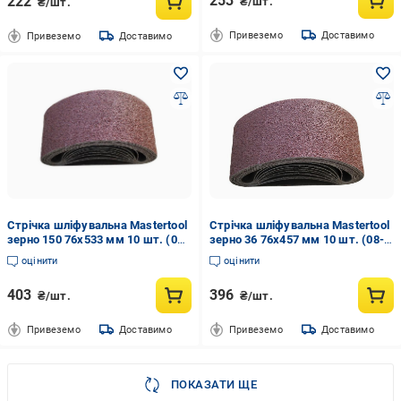
253
222
₴/шт.
₴/шт.
Привеземо
Доставимо
Привеземо
Доставимо
Стрічка шліфувальна Mastertool
Стрічка шліфувальна Mastertool
зерно 150 76х533 мм 10 шт. (08-
зерно 36 76х457 мм 10 шт. (08-
2415)
2303)
оцінити
оцінити
403
396
₴/шт.
₴/шт.
Привеземо
Доставимо
Привеземо
Доставимо
ПОКАЗАТИ ЩЕ