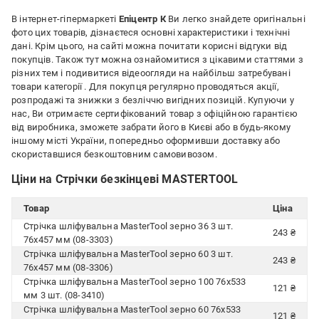
В інтернет-гіпермаркеті
Епіцентр К
Ви легко знайдете оригінальні
фото цих товарів, дізнаєтеся основні характеристики і технічні
дані. Крім цього, на сайті можна почитати корисні відгуки від
покупців. Також тут можна ознайомитися з цікавими статтями з
різних тем і подивитися відеоогляди на найбільш затребувані
товари категорії
. Для покупця регулярно проводяться акції,
розпродажі та знижки з безліччю вигідних позицій. Купуючи у
нас, Ви отримаєте сертифікований товар з офіційною гарантією
від виробника, зможете забрати його в Києві або в будь-якому
іншому місті України, попередньо оформивши доставку або
скориставшися безкоштовним самовивозом.
Ціни на Стрічки безкінцеві MASTERTOOL
Товар
Ціна
Стрічка шліфувальна MasterTool зерно 36 3 шт.
243 ₴
76х457 мм (08-3303)
Стрічка шліфувальна MasterTool зерно 60 3 шт.
243 ₴
76х457 мм (08-3306)
Стрічка шліфувальна MasterTool зерно 100 76х533
121 ₴
мм 3 шт. (08-3410)
Стрічка шліфувальна MasterTool зерно 60 76х533
121 ₴