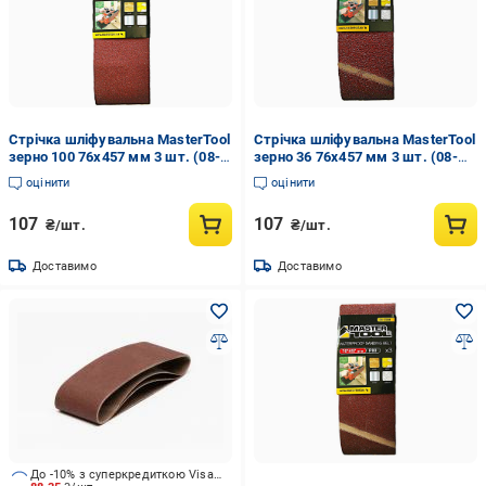
Стрічка шліфувальна MasterTool
Стрічка шліфувальна MasterTool
зерно 100 76х457 мм 3 шт. (08-
зерно 36 76х457 мм 3 шт. (08-
3310)
3303)
оцінити
оцінити
107
107
₴/шт.
₴/шт.
Доставимо
Доставимо
До -10% з суперкредиткою Visa Вигода