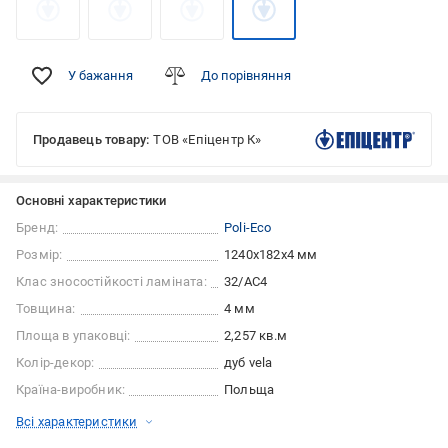
У бажання
До порівняння
Продавець товару:
ТОВ «Епіцентр К»
Основні характеристики
Бренд:
Poli-Eco
Розмір:
1240x182x4 мм
Клас зносостійкості ламіната:
32/АС4
Товщина:
4 мм
Площа в упаковці:
2,257 кв.м
Колір-декор:
дуб vela
Країна-виробник:
Польща
Всі характеристики