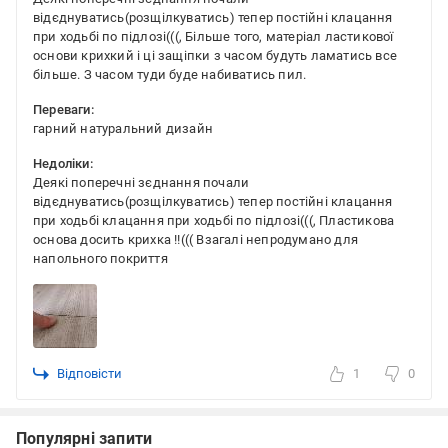
відєднуватись(розщілкуватись) тепер постійні клацання
при ходьбі по підлозі(((, Більше того, матеріал ластикової
основи крихкий і ці защіпки з часом будуть ламатись все
більше. З часом туди буде набиватись пил.
Переваги:
гарний натуральний дизайн
Недоліки:
Деякі поперечні зєднання почали
відєднуватись(розщілкуватись) тепер постійні клацання
при ходьбі клацання при ходьбі по підлозі(((, Пластикова
основа досить крихка !!((( Взагалі непродумано для
напольного покриття
Відповісти
1
0
Популярні запити