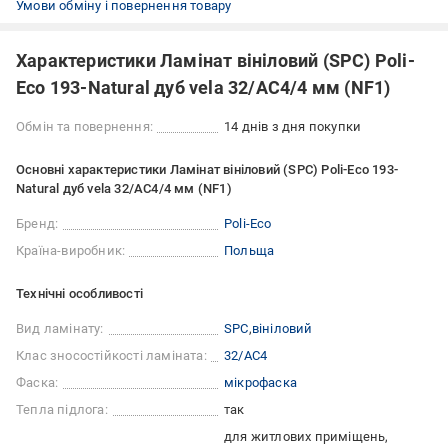
Умови обміну і повернення товару
Характеристики Ламінат вініловий (SPC) Poli-
Eco 193-Natural дуб vela 32/АС4/4 мм (NF1)
Обмін та повернення:
14 днів з дня покупки
Основні характеристики Ламінат вініловий (SPC) Poli-Eco 193-
Natural дуб vela 32/АС4/4 мм (NF1)
Бренд:
Poli-Eco
Країна-виробник:
Польща
Технічні особливості
Вид ламінату:
SPC
вініловий
Клас зносостійкості ламіната:
32/АС4
Фаска:
мікрофаска
Тепла підлога:
так
для житлових приміщень