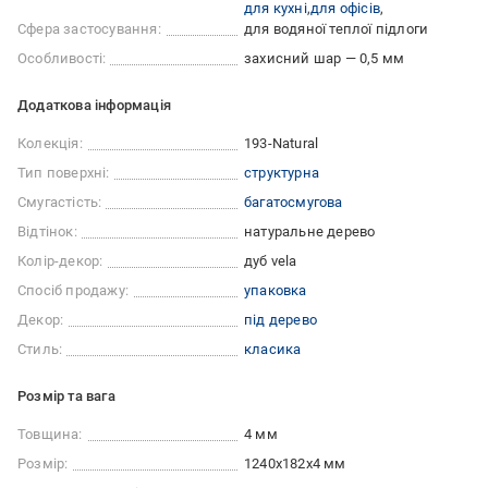
для кухні
для офісів
Сфера застосування:
для водяної теплої підлоги
Особливості:
захисний шар — 0,5 мм
Додаткова інформація
Колекція:
193-Natural
Тип поверхні:
cтруктурна
Смугастість:
багатосмугова
Відтінок:
натуральне дерево
Колір-декор:
дуб vela
Спосіб продажу:
упаковка
Декор:
під дерево
Стиль:
класика
Розмір та вага
Товщина:
4 мм
Розмір:
1240x182x4 мм