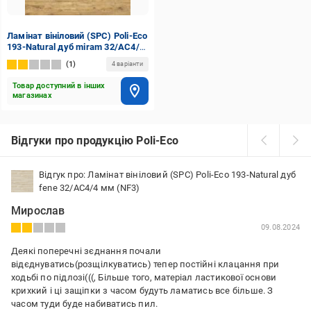
Ламінат вініловий (SPC) Poli-Eco
193-Natural дуб miram 32/АС4/4
мм (NF7)
1
4 варіанти
Товар доступний в інших
магазинах
Відгуки про продукцію Poli-Eco
Відгук про: Ламінат вініловий (SPC) Poli-Eco 193-Natural дуб
fene 32/АС4/4 мм (NF3)
Мирослав
09.08.2024
Деякі поперечні зєднання почали
відєднуватись(розщілкуватись) тепер постійні клацання при
ходьбі по підлозі(((, Більше того, матеріал ластикової основи
крихкий і ці защіпки з часом будуть ламатись все більше. З
часом туди буде набиватись пил.