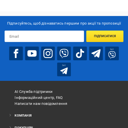
Переваги:
гарний натуральний дизайн
Недоліки:
Підписуйтесь, щоб дізнаватись першим про акції та пропозиції
Деякі поперечні зєднання почали
відєднуватись(розщілкуватись) тепер постійні клацання при
ПІДПИСАТИСЯ
ходьбі клацання при ходьбі по підлозі(((, Пластикова основа
досить крихка !!((( Взагалі непродумано для напольного покриття
bot
bot
АІ Служба підтримки
Інформаційний центр, FAQ
Написати нам повідомлення
КОМПАНІЯ
ПОКУПЦЕВІ