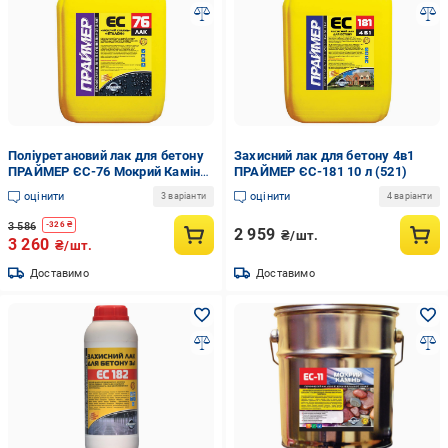
Поліуретановий лак для бетону
Захисний лак для бетону 4в1
ПPAЙМEP ЄС-76 Мокрий Камінь
ПPAЙМEP ЄС-181 10 л (521)
Еталон 5 л (469)
оцінити
оцінити
3 варіанти
4 варіанти
3 586
-
326
₴
2 959
₴/шт.
3 260
₴/шт.
Доставимо
Доставимо