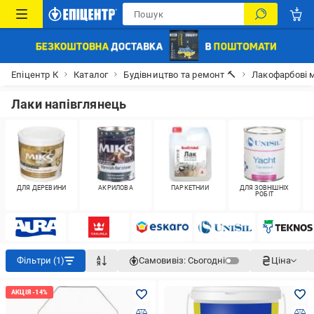
Епіцентр К
Каталог
Будівництво та ремонт 🔨
Лакофарбові м
Лаки напівглянець
ДЛЯ ДЕРЕВИНИ
АКРИЛОВА
ПАРКЕТНИЙ
ДЛЯ ЗОВНІШНІХ
РОБІТ
Фільтри (1)
Самовивіз:
Сьогодні
Ціна