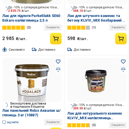
До -10% з суперкредиткою Visa Вигода
До -10% з суперкредиткою Visa Вигода
2 835.75
₴/шт.
568.10
₴/шт.
Лак для підлоги Parketilakk SE60
Лак для штучного каменю та
Eskaro напівглянець 2,5 л
бетону KLVIV_MIX безбарвний 3
л
2
1
3 варіанти
3 варіанти
2 985
598
₴/шт.
₴/шт.
Cамовивіз
Доставимо
Доставимо
Безкоштовна доставка
До -10% з суперкредиткою Visa Вигода
в поштомати Епіцентр
209.95
₴/шт.
Лак панельний Rolax Аквалак ш/
Лак для натурального каменю
глянець 3 кг (10887)
KLVIV_MIX напівглянець
оцінити
безбарвний 1 л
3 варіанти
5
2 варіанти