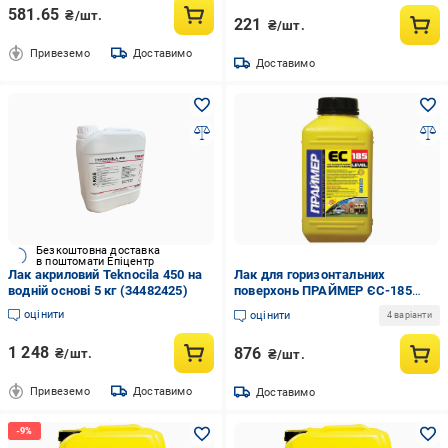
581.65
₴/шт.
221
₴/шт.
Привеземо
Доставимо
Доставимо
Безкоштовна доставка
в поштомати Епіцентр
Лак акриловий Teknocila 450 на
Лак для горизонтальних
водній основі 5 кг (34482425)
поверхонь ПPAЙМEP ЄС-185
Мокрий Камінь LEVEL 1 л (589)
оцінити
оцінити
4 варіанти
1 248
876
₴/шт.
₴/шт.
Привеземо
Доставимо
Доставимо