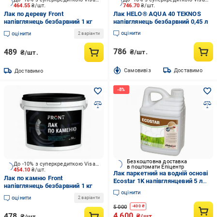
464.55
₴/шт.
746.70
₴/шт.
Лак по дереву Front
Лак HELO® AQUA 40 TEKNOS
напівглянець безбарвний 1 кг
напівглянець безбарвний 0,45 л
оцінити
оцінити
2 варіанти
786
489
₴/шт.
₴/шт.
Cамовивіз
Доставимо
Доставимо
Безкоштовна доставка
До -10% з суперкредиткою Visa Вигода
в поштомати Епіцентр
454.10
₴/шт.
Лак паркетний на водній основі
Лак по камню Front
Ecostar 1K напівглянцевий 5 л
напівглянець безбарвний 1 кг
(ch-31514/1)
оцінити
оцінити
2 варіанти
5 000
-
400
₴
4 600
478
₴/шт.
₴/шт.