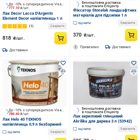
Безкоштовна доставка
До -10% з суперкредиткою Visa Вигода
в поштомати Епіцентр
777.10
₴/шт.
Фіксатор Stonelak ландшафтних
Лак Decor Lacca D'Argento
матеріалів для підсипки 1 л
Element Decor напівглянець 1 л
оцінити
5 варіантів
1
2 варіанти
370
₴/шт.
818
₴/шт.
Привеземо
Доставимо
Доставимо
Безкоштовна доставка
До -10% з суперкредиткою Visa Вигода
в поштомати Епіцентр
786.60
₴/шт.
Лак акриловий глянцевий
Лак Helo 40 TEKNOS
Akrilika для дерева 3 л (53942)
напівглянець 0,9 л безбарвний
оцінити
5 варіантів
оцінити
3 варіанти