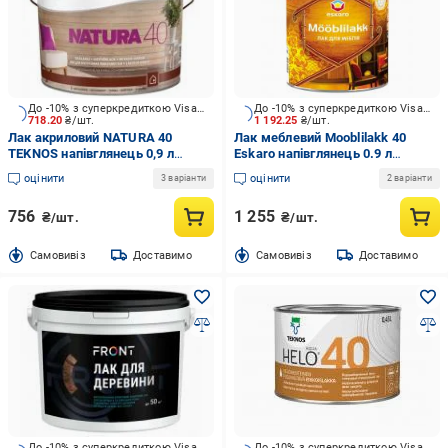
До -10% з суперкредиткою Visa Вигода
До -10% з суперкредиткою Visa Вигода
718.20
₴/шт.
1 192.25
₴/шт.
Лак акриловий NATURA 40
Лак меблевий Mooblilakk 40
TEKNOS напівглянець 0,9 л
Eskaro напівглянець 0.9 л
безбарвний
безбарвний
оцінити
оцінити
3 варіанти
2 варіанти
756
1 255
₴/шт.
₴/шт.
Cамовивіз
Доставимо
Cамовивіз
Доставимо
До -10% з суперкредиткою Visa Вигода
До -10% з суперкредиткою Visa Вигода