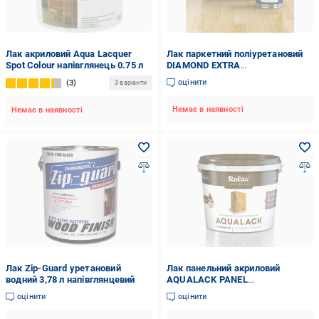
Лак акриловий Aqua Lacquer
Лак паркетний поліуретановий
Spot Colour напівглянець 0.75 л
DIAMOND EXTRA
двокомпонентний DIAMOND
оцінити
3
3 варіанти
EXTRA напівматовий 2,8 л (6148)
Немає в наявності
Немає в наявності
Лак Zip-Guard уретановий
Лак панельний акриловий
водний 3,78 л напівглянцевий
AQUALACK PANEL
напівглянцевий 10 л (4068)
оцінити
оцінити