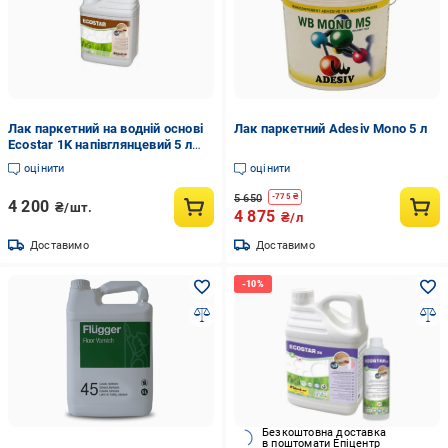
Лак паркетний на водній основі
Лак паркетний Adesiv Mono 5 л
Ecostar 1K напівглянцевий 5 л
(9606305)
оцінити
оцінити
5 650
-
775
₴
4 200
₴/шт.
4 875
₴/л
Доставимо
Доставимо
Безкоштовна доставка
в поштомати Епіцентр