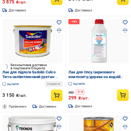
3 875
₴/шт.
Доставимо
Доставимо
Безкоштовна доставка
в поштомати Епіцентр
Лак для підлоги Sadolin Celco
Лак для гіпсу/акрилового
Terra напівглянсовий уретан-
композиту/дерева на водній
алкідний стійкий до зносу 2,5 л
основі матовий Skoven 0,5 кг
оцінити
оцінити
2 варіанти
Прозорий (1823194105)
350
-
51
₴
3 150
₴/шт.
299
₴/шт.
Доставимо
Привеземо
Доставимо