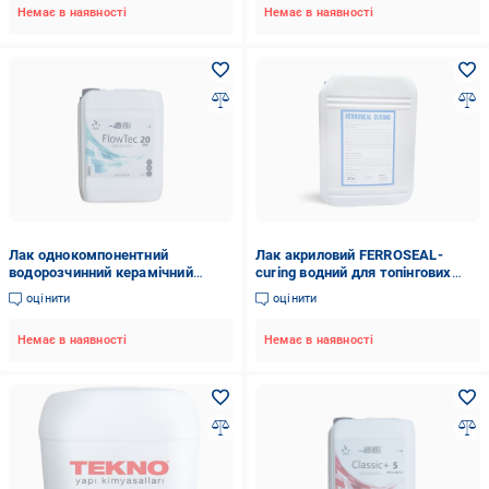
Немає в наявності
Немає в наявності
Лак однокомпонентний
Лак акриловий FERROSEAL-
водорозчинний керамічний
curing водний для топінгових
Arboritec Flow Tech
підлог 20 л
оцінити
оцінити
напівглянцевий 5 л
Немає в наявності
Немає в наявності