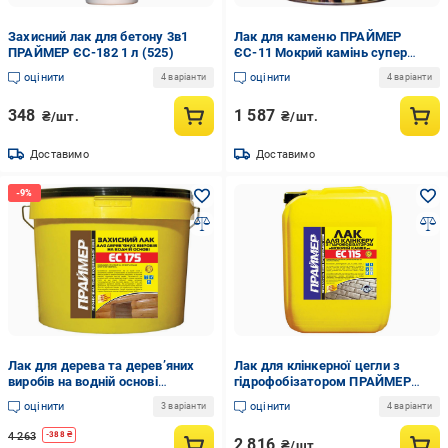
Захисний лак для бетону 3в1
Лак для каменю ПPAЙМEP
ПPAЙМEP ЄС-182 1 л (525)
ЄС-11 Мокрий камінь супер
напівглянсовий 3 л (209)
оцінити
оцінити
4 варіанти
4 варіанти
348
1 587
₴/шт.
₴/шт.
Доставимо
Доставимо
Лак для дерева та дерев’яних
Лак для клінкерної цегли з
виробів на водній основі
гідрофобізатором ПPAЙМEP
ПPAЙМEP ЄС-175 10 л
ЄС-115 Мокрий Камінь 5 л
оцінити
оцінити
3 варіанти
4 варіанти
напівглянсовий (675-16-16)
напівглянсовий (669-16-16)
4 263
-
388
₴
2 816
₴/шт.