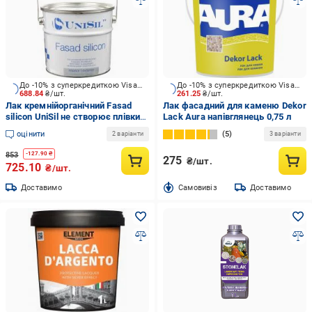
До -10% з суперкредиткою Visa Вигода
До -10% з суперкредиткою Visa Вигода
688.84
₴/шт.
261.25
₴/шт.
Лак кремнійорганічний Fasad
Лак фасадний для каменю Dekor
silicon UniSil не створює плівки
Lack Aura напівглянець 0,75 л
прозорий 2,2 л
оцінити
5
2 варіанти
3 варіанти
853
-
127.90
₴
275
₴/шт.
725.10
₴/шт.
Доставимо
Cамовивіз
Доставимо