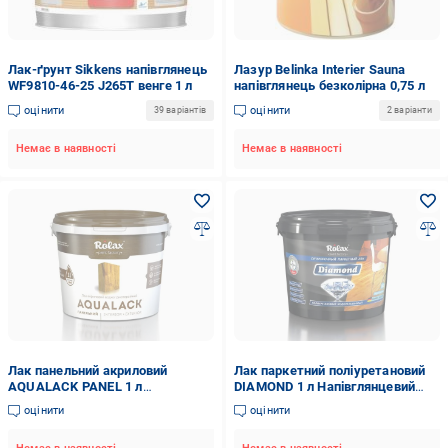
Лак-ґрунт Sikkens напівглянець
Лазур Belinka Interier Sauna
WF9810-46-25 J265T венге 1 л
напівглянець безколірна 0,75 л
оцінити
оцінити
39 варіантів
2 варіанти
Немає в наявності
Немає в наявності
Лак панельний акриловий
Лак паркетний поліуретановий
AQUALACK PANEL 1 л
DIAMOND 1 л Напівглянцевий
Напівглянцевий (3117)
(4882)
оцінити
оцінити