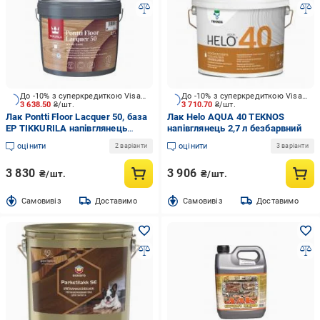
До -10% з суперкредиткою Visa Вигода
До -10% з суперкредиткою Visa Вигода
3 638.50
₴/шт.
3 710.70
₴/шт.
Лак Pontti Floor Lacquer 50, база
Лак Helo AQUA 40 TEKNOS
EP TIKKURILA напівглянець
напівглянець 2,7 л безбарвний
безбарвний 2,7 л 2,937 кг
оцінити
оцінити
2 варіанти
3 варіанти
3 830
3 906
₴/шт.
₴/шт.
Cамовивіз
Доставимо
Cамовивіз
Доставимо