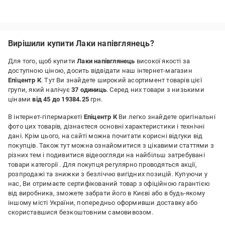
Вирішили купити Лаки напівглянець?
Для того, щоб купити
Лаки напівглянець
високої якості за
доступною ціною, досить відвідати наш інтернет-магазин
Епіцентр К
. Тут Ви знайдете широкий асортимент товарів цієї
групи, який налічує
37 одиниць
. Серед них товари з низькими
цінами
від 45 до 19384.25
грн.
В інтернет-гіпермаркеті
Епіцентр К
Ви легко знайдете оригінальні
фото цих товарів, дізнаєтеся основні характеристики і технічні
дані. Крім цього, на сайті можна почитати корисні відгуки від
покупців. Також тут можна ознайомитися з цікавими статтями з
різних тем і подивитися відеоогляди на найбільш затребувані
товари категорії
. Для покупця регулярно проводяться акції,
розпродажі та знижки з безліччю вигідних позицій. Купуючи у
нас, Ви отримаєте сертифікований товар з офіційною гарантією
від виробника, зможете забрати його в Києві або в будь-якому
іншому місті України, попередньо оформивши доставку або
скориставшися безкоштовним самовивозом.