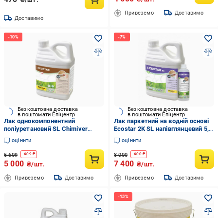
Привеземо
Доставимо
Доставимо
Безкоштовна доставка
Безкоштовна доставка
в поштомати Епіцентр
в поштомати Епіцентр
Лак однокомпонентний
Лак паркетний на водній основі
поліуретановий SL Chimiver
Ecostar 2K SL напівглянцевий 5,5
Ecostarй на водній основі
л
оцінити
оцінити
напівглянцевий 5 л
5 609
8 000
-
609
₴
-
600
₴
5 000
7 400
₴/шт.
₴/шт.
Привеземо
Доставимо
Привеземо
Доставимо