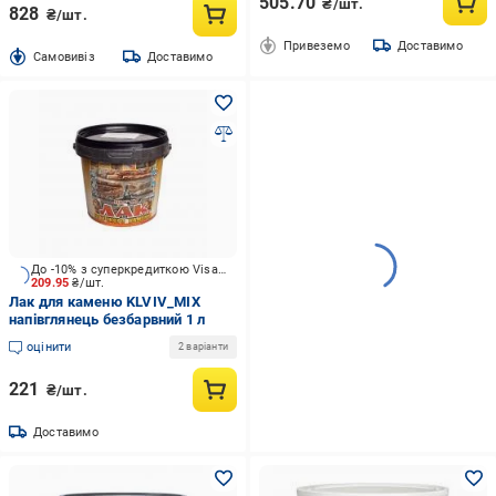
505.70
₴/шт.
828
₴/шт.
Привеземо
Доставимо
Cамовивіз
Доставимо
До -10% з суперкредиткою Visa Вигода
209.95
₴/шт.
Лак для каменю KLVIV_MIX
напівглянець безбарвний 1 л
оцінити
2 варіанти
221
₴/шт.
Доставимо