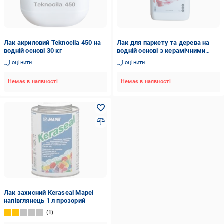
Лак акриловий Teknocila 450 на
Лак для паркету та дерева на
водній основі 30 кг
водній основі з керамічними
добавками Arboritec Classic+
оцінити
оцінити
напівглянцевий 5 л
Немає в наявності
Немає в наявності
Лак захисний Keraseal Mapei
напівглянець 1 л прозорий
1