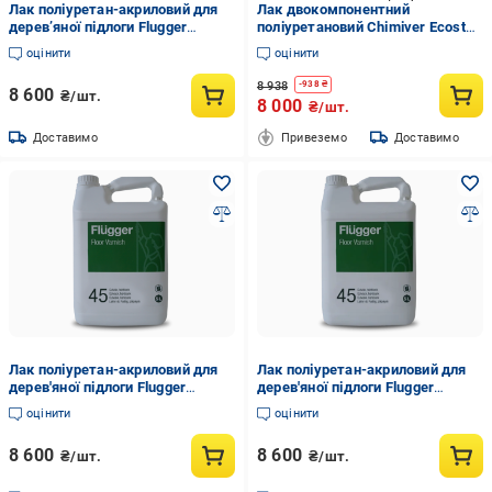
Лак поліуретан-акриловий для
Лак двокомпонентний
дерев’яної підлоги Flugger
поліуретановий Chimiver Ecostar
Natural Wood Floor Varnish 45 5 л
2К SL на водній основі
оцінити
оцінити
(2303263215)
напівглянцевий 5,5 л
8 938
-
938
₴
8 600
₴/шт.
8 000
₴/шт.
Доставимо
Привеземо
Доставимо
Лак поліуретан-акриловий для
Лак поліуретан-акриловий для
дерев'яної підлоги Flugger
дерев'яної підлоги Flugger
Natural Wood Floor Varnish 45 5 л
Natural Wood Floor Varnish 45 5 л
оцінити
оцінити
(2303263215)
8 600
8 600
₴/шт.
₴/шт.