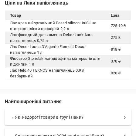
Ціни на Лаки напівглянець
Товар
Ціна
Лак кремнійорганічний Fasad silicon UniSil не
725.10 ₴
створює плівки прозорий 2,2 л
Лак фасадний для каменю Dekor Lack Aura
275 ₴
напівглянець 0,75 л
Лак Decor Lacca D'Argento Element Decor
818 ₴
напівглянець 1 л
Фіксатор Stonelak ландшафтних матеріалів для
370 ₴
підсипки 1 л
Лак Helo 40 TEKNOS напівглянець 0,9 л
828 ₴
безбарвний
Найпоширеніші питання
→ Які недорогі товари в групі Лаки?