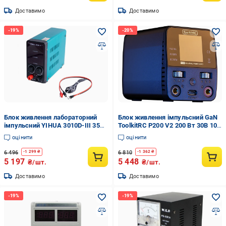
Доставимо
Доставимо
Блок живлення лабораторний
Блок живлення імпульсний GaN
імпульсний YIHUA 3010D-III 350
ToolkitRC P200 V2 200 Вт 30В 10А
Вт/30 В/10А Бірюзовий (168-31-
Синій (168-31-206-358)
оцінити
оцінити
3010D-III)
6 496
6 810
-
1 299
₴
-
1 362
₴
5 197
5 448
₴/шт.
₴/шт.
Доставимо
Доставимо