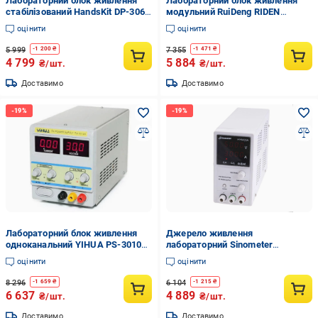
Лабораторний блок живлення
Лабораторний блок живлення
стабілізований HandsKit DP-306S
модульний RuiDeng RIDEN
32 В 5А цифровий Білий (168-31-
RD6006P 360 Вт/0-60 В/6А Білий
оцінити
оцінити
36-562)
(168-31-182-250)
5 999
7 355
-
1 200
₴
-
1 471
₴
4 799
5 884
₴/шт.
₴/шт.
Доставимо
Доставимо
Лабораторний блок живлення
Джерело живлення
одноканальний YIHUA PS-3010D
лабораторний Sinometer
300 Вт/30 В/10А Сірий (168-31-
HY5003A (8-22-38261)
оцінити
оцінити
128-458)
8 296
6 104
-
1 659
₴
-
1 215
₴
6 637
4 889
₴/шт.
₴/шт.
Доставимо
Доставимо