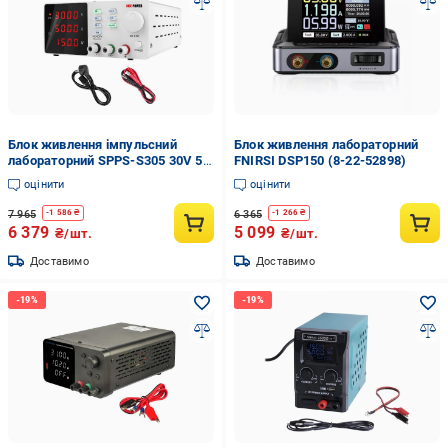
Блок живлення імпульсний
Блок живлення лабораторний
лабораторний SPPS-S305 30V 5A
FNIRSI DSP150 (8-22-52898)
(8-22-51712)
оцінити
оцінити
7 965
6 365
-
1 586
₴
-
1 266
₴
6 379
5 099
₴/шт.
₴/шт.
Доставимо
Доставимо