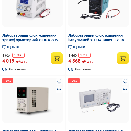
Лабораторний блок живлення
Лабораторний блок живлення
трансформаторний YIHUA 305D-
імпульсний YIHUA 3005D-IV 150
IV 194 Вт/30 В/5А цифровий
Вт/30 В/5А з USB QC3.0
оцінити
оцінити
Сірий (168-31-38-171)
Бірюзовий (168-31-3005D-IV)
5 024
5 460
-
1 005
₴
-
1 092
₴
4 019
4 368
₴/шт.
₴/шт.
Доставимо
Доставимо