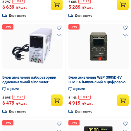
8 297
6 608
-
1 658
₴
-
1 319
₴
6 639
5 289
₴/шт.
₴/шт.
Доставимо
Доставимо
Блок живлення лабораторний
Блок живлення WEP 3005D-IV
одноканальний Sinometer
30V 5A імпульсний з цифровою
HY3005B (8-22-38380)
індикацією V/A/W USB fast
оцінити
оцінити
charge (8-22-39623)
8 095
6 143
-
1 616
₴
-
1 224
₴
6 479
4 919
₴/шт.
₴/шт.
Доставимо
Доставимо