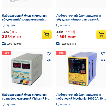
Лабораторний блок живлення
Лабораторний блок живлення
вбудований/програмований
вбудований/програмований
RIDEN DPH5005 160 Вт/0-50 В/5А
RIDEN DPS5020 1000 Вт 0-50
оцінити
оцінити
USB Bluetooth Чорний (168-31-
В/20А USB Bluetooth Чорний
180-025)
(168-31-182-245)
4 830
5 755
-
966
₴
-
1 151
₴
3 864
4 604
₴/шт.
₴/шт.
Доставимо
Доставимо
Лабораторний блок живлення
Лабораторний блок живлення
трансформаторний Yizhan PS-
побутовий Mechanic 3005DA 30 В
305D 150 Вт/30 В/5А цифровий
5А цифровий Синьо-жовтий
оцінити
оцінити
Сірий (168-31-87-001)
(168-31-185-621)