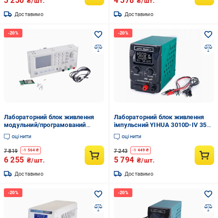
3 250
4 378
₴/шт.
₴/шт.
Доставимо
Доставимо
Лабораторний блок живлення
Лабораторний блок живлення
модульний/програмований
імпульсний YIHUA 3010D-IV 350
RuiDeng RIDEN RD6006P-W 360 Вт
Вт/30 В/10А Зелений (168-31-48-
оцінити
оцінити
0-60 В 6А Білий (168-31-182-251)
780)
7 819
7 243
-
1 564
₴
-
1 449
₴
6 255
5 794
₴/шт.
₴/шт.
Доставимо
Доставимо