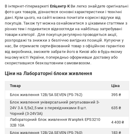
В інтернет-гіпермаркеті
Епіцентр К
Ви легко знайдете оригінальні
фото цих товарів, дізнаєтеся основні характеристики і технічні
дані. Крім цього, на сайті можна почитати корисні відгуки від
покупців. Також тут можна ознайомитися з цікавими статтями з
різних тем і подивитися відеоогляди на найбільш затребувані
товари категорії
. Для покупця регулярно проводяться акції,
розпродажі та знижки з безліччю вигідних позицій. Купуючи у
нас, Ви отримаєте сертифікований товар з офіційною гарантією
від виробника, зможете забрати його в Києві або в будь-якому
іншому місті України, попередньо оформивши доставку або
скориставшися безкоштовним самовивозом.
Ціни на Лабораторні блоки живлення
Товар
Ціна
Блок живлення 12В/5А SEVEN (PS-762)
395 ₴
Блок живлення універсальний регульований 3-
24V 3 A 5,5x2,5 мм з перехідниками 8 шт.
635 ₴
Чорний (3-24V3A)
Лабораторний блок живлення Wanptek EPS3210
4 400 ₴
32В 10А
Блок живлення 12В/2А SEVEN (PS-760)
183 ₴