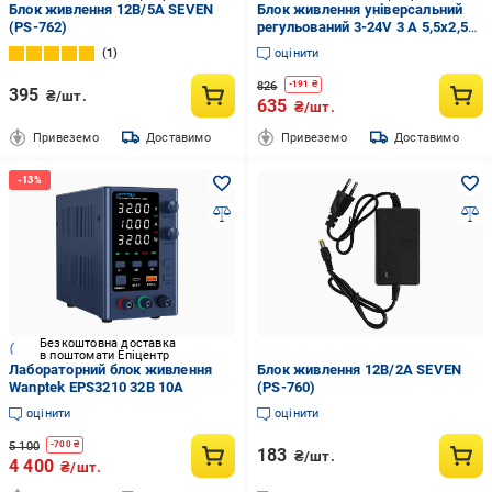
Блок живлення 12В/5А SEVEN
Блок живлення універсальний
(PS-762)
регульований 3-24V 3 A 5,5x2,5
мм з перехідниками 8 шт.
1
оцінити
Чорний (3-24V3A)
826
-
191
₴
395
₴/шт.
635
₴/шт.
Привеземо
Доставимо
Привеземо
Доставимо
Безкоштовна доставка
в поштомати Епіцентр
Лабораторний блок живлення
Блок живлення 12В/2А SEVEN
Wanptek EPS3210 32В 10А
(PS-760)
оцінити
оцінити
5 100
-
700
₴
183
₴/шт.
4 400
₴/шт.