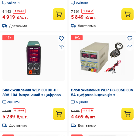
21209)
цифровою індикацією V/A/W (8-
оцінити
оцінити
22-48269)
6 143
7 301
-
1 224
₴
-
1 452
₴
4 919
5 849
₴/шт.
₴/шт.
Доставимо
Доставимо
Блок живлення WEP 3010D-III
Блок живлення WEP PS-305D 30V
30V 10A імпульсний з цифровою
5A цифрова індикація з
індикацією V/A/W (8-22-48261)
перемикачем (8-22-20582)
оцінити
оцінити
6 608
5 586
-
1 319
₴
-
1 117
₴
5 289
4 469
₴/шт.
₴/шт.
Доставимо
Доставимо