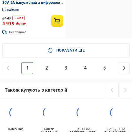
30V 5A імпульсний з цифровою
індикацією V/A/W USB Fast
оцінити
Charge (8-22-39623)
6 143
-
1 224
₴
4 919
₴/шт.
Доставимо
ПОКАЗАТИ ЩЕ
1
2
3
4
5
Також купують з категорій
ВИКРУТКИ
БЛОКИ
ДЖЕРЕЛА
ЗАРЯДНІ ТА