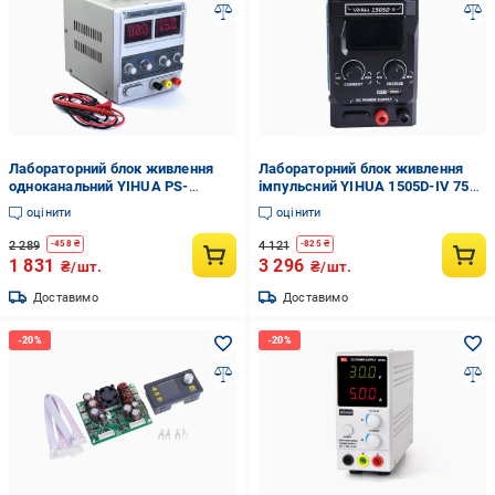
Лабораторний блок живлення
Лабораторний блок живлення
одноканальний YIHUA PS-
імпульсний YIHUA 1505D-IV 75
1502DD 15 Вт/0-15 В/2А
Вт/15 В/5А з USB QC3.0
оцінити
оцінити
цифровий Білий (168-31-128-
Бірюзовий (168-31-178-247)
456)
2 289
4 121
-
458
₴
-
825
₴
1 831
3 296
₴/шт.
₴/шт.
Доставимо
Доставимо