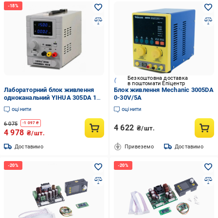
Безкоштовна доставка
в поштомати Епіцентр
Лабораторний блок живлення
Блок живлення Mechanic 3005DA
одноканальний YIHUA 305DA 150
0-30V/5A
Вт/30 В/5А Сірий (168-31-128-
оцінити
оцінити
465)
6 075
-
1 097
₴
4 622
₴/шт.
4 978
₴/шт.
Доставимо
Привеземо
Доставимо