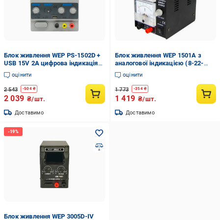
Блок живлення WEP PS-1502D +
Блок живлення WEP 1501A з
USB 15V 2A цифрова індикація
аналогової індикацією (8-22-
(8-22-20594)
20579)
оцінити
оцінити
2 543
1 773
-
504
₴
-
354
₴
2 039
1 419
₴/шт.
₴/шт.
Доставимо
Доставимо
Блок живлення WEP 3005D-IV