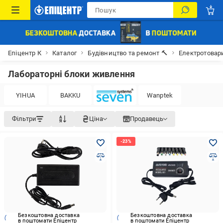
Епіцентр К
Каталог
Будівництво та ремонт 🔨
Електротовар
Лабораторні блоки живлення
YIHUA
BAKKU
Wanptek
Фільтри
Ціна
Продавець
Безкоштовна доставка
Безкоштовна доставка
в поштомати Епіцентр
в поштомати Епіцентр