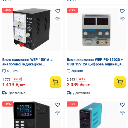
Блок живлення WEP 1501A з
Блок живлення WEP PS-1502D +
аналогової індикацією
USB 15V 2A цифрова індикація
компактний (8-22-20579)
(8-22-20594)
оцінити
оцінити
1 773
2 543
-
354
₴
-
504
₴
1 419
2 039
₴/шт.
₴/шт.
Доставимо
Доставимо