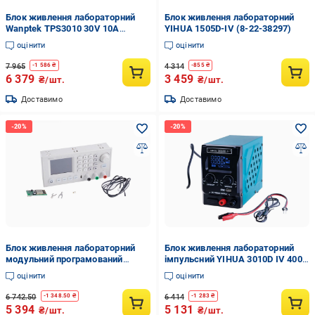
Блок живлення лабораторний
Блок живлення лабораторний
Wanptek TPS3010 30V 10A
YIHUA 1505D-IV (8-22-38297)
імпульсний з цифровою
оцінити
оцінити
індикацією V/A/W USB A/Type-C
(8-22-53170)
7 965
4 314
-
1 586
₴
-
855
₴
6 379
3 459
₴/шт.
₴/шт.
Доставимо
Доставимо
Блок живлення лабораторний
Блок живлення лабораторний
модульний програмований
імпульсний YIHUA 3010D IV 400
RIDEN RD6006W Wi-Fi 360 Вт/0-60
Вт/30 В/10А з QC3.0 Блакитний
оцінити
оцінити
В 6А Білий (168-31-182-246)
(168-31-199-019)
6 742.50
6 414
-
1 348.50
₴
-
1 283
₴
5 394
5 131
₴/шт.
₴/шт.