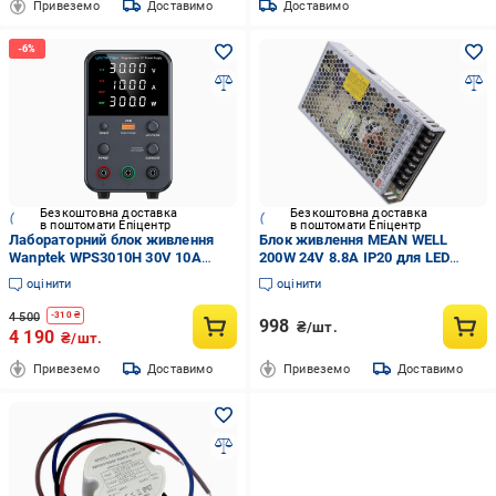
Привеземо
Доставимо
Доставимо
Безкоштовна доставка
Безкоштовна доставка
в поштомати Епіцентр
в поштомати Епіцентр
Лабораторний блок живлення
Блок живлення MEAN WELL
Wanptek WPS3010H 30V 10А
200W 24V 8.8A IP20 для LED
(19563741)
стрічки LRS-200-24 (31766712)
оцінити
оцінити
4 500
-
310
₴
998
₴/шт.
4 190
₴/шт.
Привеземо
Доставимо
Привеземо
Доставимо