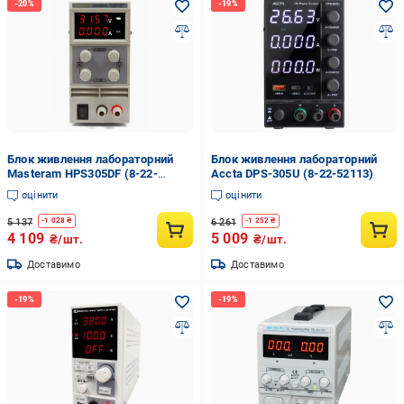
Блок живлення лабораторний
Блок живлення лабораторний
Masteram HPS305DF (8-22-
Accta DPS-305U (8-22-52113)
31497)
оцінити
оцінити
5 137
6 261
-
1 028
₴
-
1 252
₴
4 109
5 009
₴/шт.
₴/шт.
Доставимо
Доставимо