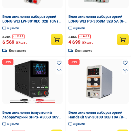
Блок живлення лабораторний
Блок живлення лабораторний
LONG WEI LW-3010EC 32B 10A (8-
LONG WEI PS-305DM 32B 5A (8-
22-60477)
22-57878)
оцінити
оцінити
8 204
5 865
-
1 635
₴
-
1 166
₴
6 569
4 699
₴/шт.
₴/шт.
Доставимо
Доставимо
Блок живлення імпульсний
Блок живлення лабораторний
лабораторний SPPS-A305D 30V
HandsKit SW-3010D 30B 10A (8-
5A (8-22-51708)
22-31267)
оцінити
оцінити