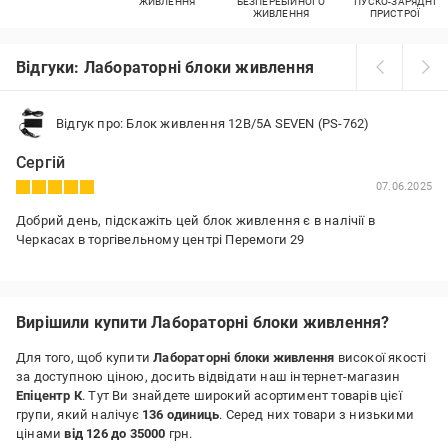
ЖИВЛЕННЯ
БЕЗПЕРЕБІЙНОГО
ПУСКО-ЗАРЯДНІ
ЖИВЛЕННЯ
ПРИСТРОЇ
Відгуки: Лабораторні блоки живлення
Відгук про: Блок живлення 12В/5А SEVEN (PS-762)
Сергій
07.06.2025
Добрий день, підскажіть цей блок живлення є в налічії в
Черкасах в торгівельному центрі Перемоги 29
Вирішили купити Лабораторні блоки живлення?
Для того, щоб купити
Лабораторні блоки живлення
високої якості
за доступною ціною, досить відвідати наш інтернет-магазин
Епіцентр К
. Тут Ви знайдете широкий асортимент товарів цієї
групи, який налічує
136 одиниць
. Серед них товари з низькими
цінами
від 126 до 35000
грн.