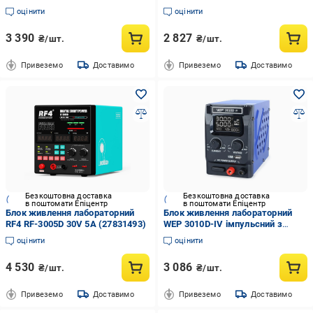
(27831509)
цифровою індикацією V/A/W30V
оцінити
оцінити
10A (27831428)
3 390
2 827
₴/шт.
₴/шт.
Привеземо
Доставимо
Привеземо
Доставимо
Безкоштовна доставка
Безкоштовна доставка
в поштомати Епіцентр
в поштомати Епіцентр
Блок живлення лабораторний
Блок живлення лабораторний
RF4 RF-3005D 30V 5А (27831493)
WEP 3010D-IV імпульсний з
цифровою індикацією 30V 10A
оцінити
оцінити
400W (27831494)
4 530
3 086
₴/шт.
₴/шт.
Привеземо
Доставимо
Привеземо
Доставимо