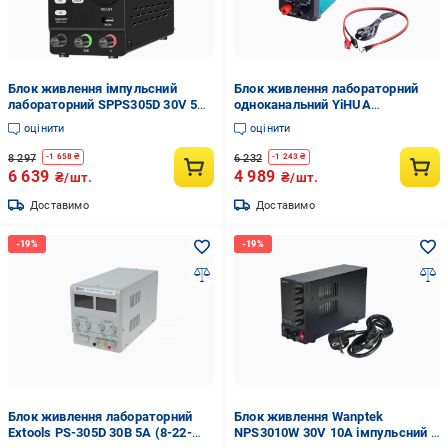
Блок живлення імпульсний
Блок живлення лабораторний
лабораторний SPPS305D 30V 5A
одноканальний YiHUA
(8-22-51706)
YIHUA3010D-III 30V10A (8-22-
оцінити
оцінити
38379)
8 297
6 232
-
1 658
₴
-
1 243
₴
6 639
4 989
₴/шт.
₴/шт.
Доставимо
Доставимо
Блок живлення лабораторний
Блок живлення Wanptek
Extools PS-305D 30В 5А (8-22-
NPS3010W 30V 10A імпульсний з