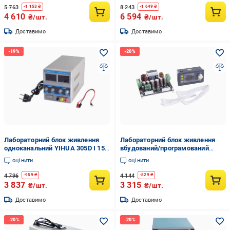
5 763
8 243
-
1 153
₴
-
1 649
₴
4 610
6 594
₴/шт.
₴/шт.
Доставимо
Доставимо
Лабораторний блок живлення
Лабораторний блок живлення
одноканальний YIHUA 305D I 150
вбудований/програмований
Вт/30 В/5А цифровий Білий (168-
RIDEN DPH5005 160 Вт 0-50 В/5А
оцінити
оцінити
31-168-795)
цифровий Чорний (168-31-182-
024)
4 796
4 144
-
959
₴
-
829
₴
3 837
3 315
₴/шт.
₴/шт.
Доставимо
Доставимо